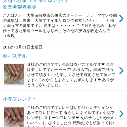
大垣の仕事 ネイルサロン 独立
開業希望者募集
›
こんばんわ 大垣＆岐阜市合併店のオーナー ナナ です♪ 今回
の募集は、将来 大垣でネイルサロンで独立したい！！ と強
く願う方の募集です。 理由は・・・・・ このＨＰを含め、私が
作ってきた集客ツールをはじめ、その他の技術を教え込んで
（今現...
2012年3月31日土曜日
春パステル
›
Ｓ様のご紹介です♪ 今回は春パステルです❤ 東京
は楽しいですかーーー?? 大垣店では 姉妹で担当
させて頂き いつも楽しくさせて施術させて頂いて
ます♪ これからもよろしくお願いします❤ ありが
とうございました。 ・ ・
小花フレンチ＊
›
Ｙ様のご紹介です♪ いっぱいやりたいデザインが
あって迷いに迷って 春らしいネイルです♪ 小花フ
レンチに ストーンフレンチ❤ 女の子らしいかわい
いネイルに なりました☆ 転勤先でも頑張ってね♪