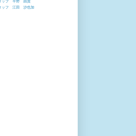
タッフ 平野 由貴
タッフ 江田 沙也加