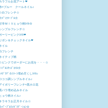
カラフルお花アート❤
赤×ブルー クールネイル♪
☆白フレンチ☆
☆ﾋﾟﾝｸﾏｰﾌﾞﾙ☆
甘辛ＭＩＸヒョウ柄ﾈｲﾙ☆
シンプルフレンチ☆
ガーリーピンクﾈｲﾙ❤
リボン＆チェックネイル❤
ネイル
白フレンチ
ネイティブ柄
☆ピンクでボーダーにお花を・・・☆
ｼﾝﾌﾟﾙｽﾀｯｽﾞﾈｲﾙ☆
ﾗﾒｸﾞﾗﾃﾞ☆ｽﾄｰﾝ埋め尽くしﾈｲﾙ♪
ロココ調シンプルネイル♪
アイボリーフレンチ×黒ホロ花
黒バラ埋め込みネイル
ヒョウ柄ネイル♪
キラキラお正月ネイル☆
☆ﾊﾟｰﾌﾟﾙﾗﾒｸﾞﾗﾃﾞｰｼｮﾝ☆