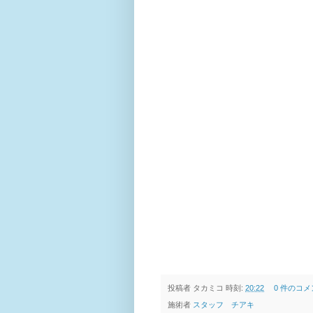
投稿者
タカミコ
時刻:
20:22
0 件のコメ
施術者
スタッフ チアキ