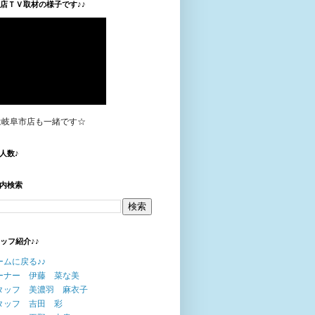
垣店ＴＶ取材の様子です♪♪
は岐阜市店も一緒です☆
人数♪
内検索
タッフ紹介♪♪
ームに戻る♪♪
ーナー 伊藤 菜な美
タッフ 美濃羽 麻衣子
タッフ 吉田 彩