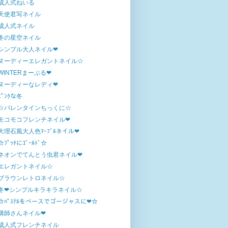
成人式ねいる
天使君写ネイル
成人式ネイル
冬の星空ネイル
シンプル大人ネイル❤
ヌーディーエレガントネイル☆
WINTERまーぶる❤
ヌーディーなレディ❤
ﾋﾟﾝｸな冬
☆バレンタインちっくに☆
モコモコフレンチネイル❤
大理石風大人色ﾏｰﾌﾞﾙネイル❤
☆ﾌﾟｯﾁにｺﾞｰﾙﾄﾞ☆
ネオンでてんとう虫君ネイル❤
エレガントネイル☆
ブラウンレトロネイル☆
冬❤シンプルキラキラネイル☆
☆ﾊﾟｽﾃﾙをベースでゴージャスに❤☆
講師さんネイル❤
成人式フレンチネイル