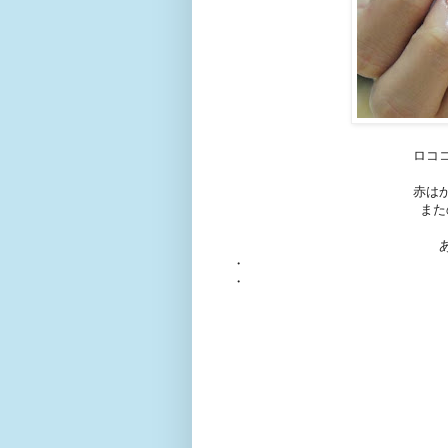
ロコ
赤は
また
・
・