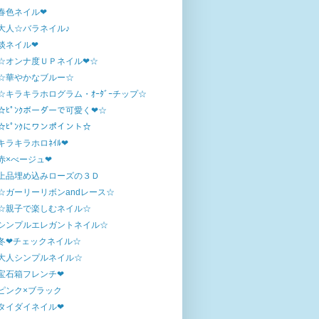
春色ネイル❤
大人☆バラネイル♪
淡ネイル❤
☆オンナ度ＵＰネイル❤☆
☆華やかなブルー☆
☆キラキラホログラム・ｵｰﾀﾞｰチップ☆
☆ﾋﾟﾝｸボーダーで可愛く❤☆
☆ﾋﾟﾝｸにワンポイント☆
キラキラホロﾈｲﾙ❤
赤×べージュ❤
上品埋め込みローズの３Ｄ
☆ガーリーリボンandレース☆
☆親子で楽しむネイル☆
シンプルエレガントネイル☆
冬❤チェックネイル☆
大人シンプルネイル☆
宝石箱フレンチ❤
ピンク×ブラック
タイダイネイル❤