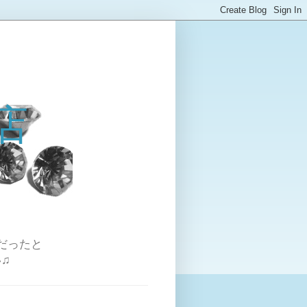
店
だったと
♫