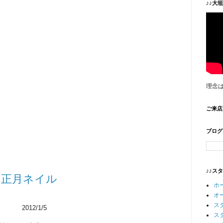
♪♪大
理念
ご来店
ブログ
♪♪ス
お正月ネイル
ホ
オ
ス
2012/1/5
ス