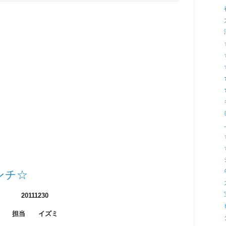
ンチ☆
20111230
担当 イズミ