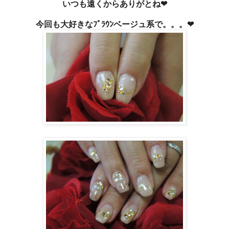
いつも遠くからありがとね❤
今回も大好きなﾌﾞﾗｳﾝベージュ系で。。。❤