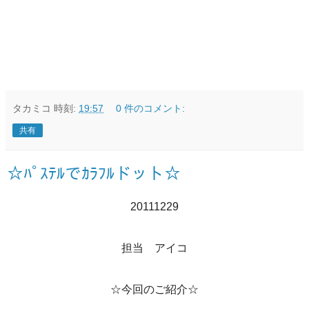
タカミコ
時刻:
19:57
0 件のコメント:
共有
☆ﾊﾟｽﾃﾙでｶﾗﾌﾙドット☆
20111229
担当 アイコ
☆今回のご紹介☆