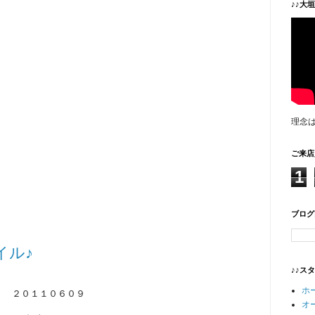
♪♪大
理念
ご来店
1
ブログ
イル♪
♪♪ス
ホ
２０１１０６０９
オ