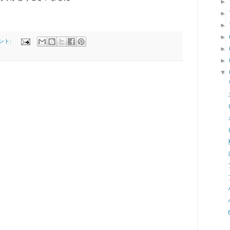
►
►
►
►
ント:
►
►
▼