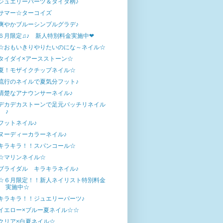
ジュエリーパーツ＆タイダ柄♪
サマー☆ターコイズ
爽やかブルーシンプルグラデ♪
６月限定♫♪ 新人特別料金実施中❤
☆おもいきりやりたいのにな～ネイル☆
タイダイ×アースストーン☆
夏！モザイクチップネイル☆
流行のネイルで夏気分フット♪
清楚なアナウンサーネイル♪
デカデカストーンで足元バッチリネイル
♪
フットネイル♪
ヌーディーカラーネイル♪
キラキラ！！スパンコール☆
☆マリンネイル☆
ブライダル キラキラネイル♪
☆６月限定！！新人ネイリスト特別料金
実施中☆
キラキラ！！ジュエリーパーツ♪
イエロー×ブルー夏ネイル☆☆
クリア×白夏ネイル☆