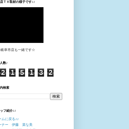
垣店ＴＶ取材の様子です♪♪
は岐阜市店も一緒です☆
人数♪
2
1
5
1
3
2
内検索
タッフ紹介♪♪
ームに戻る♪♪
ーナー 伊藤 菜な美