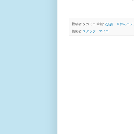
投稿者
タカミコ
時刻:
20:40
0 件のコメ
施術者
スタッフ マイコ