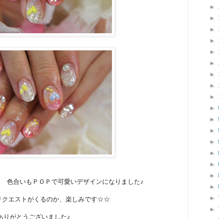
►
►
►
►
►
►
►
►
►
►
►
►
►
►
►
►
 色合いもＰＯＰで可愛いデザインになりました♪
►
►
リクエストがくるのか、楽しみです☆☆
►
ありがとうございました♪