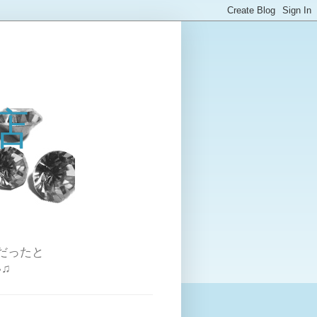
店
だったと
♫