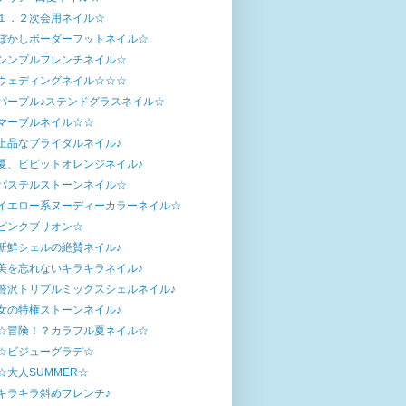
１．２次会用ネイル☆
ぼかしボーダーフットネイル☆
シンプルフレンチネイル☆
ウェディングネイル☆☆☆
パープル♪ステンドグラスネイル☆
マーブルネイル☆☆
上品なブライダルネイル♪
夏、ビビットオレンジネイル♪
パステルストーンネイル☆
イエロー系ヌーディーカラーネイル☆
ピンクブリオン☆
新鮮シェルの絶賛ネイル♪
美を忘れないキラキラネイル♪
贅沢トリプルミックスシェルネイル♪
女の特権ストーンネイル♪
☆冒険！？カラフル夏ネイル☆
☆ビジューグラデ☆
☆大人SUMMER☆
キラキラ斜めフレンチ♪