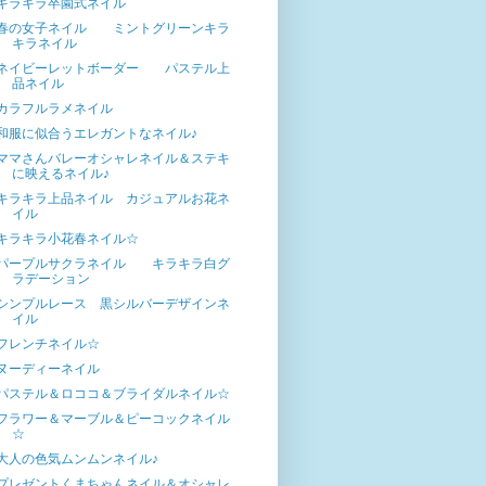
キラキラ卒園式ネイル
春の女子ネイル ミントグリーンキラ
キラネイル
ネイビーレットボーダー パステル上
品ネイル
カラフルラメネイル
和服に似合うエレガントなネイル♪
ママさんバレーオシャレネイル＆ステキ
に映えるネイル♪
キラキラ上品ネイル カジュアルお花ネ
イル
キラキラ小花春ネイル☆
パープルサクラネイル キラキラ白グ
ラデーション
シンプルレース 黒シルバーデザインネ
イル
フレンチネイル☆
ヌーディーネイル
パステル＆ロココ＆ブライダルネイル☆
フラワー＆マーブル＆ピーコックネイル
☆
大人の色気ムンムンネイル♪
プレゼントくまちゃんネイル＆オシャレ