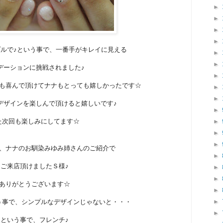
►
►
►
►
ルで♪という事で、一番手がキレイに見える
►
►
デーションに挑戦されました♪
►
も喜んで頂けてナナもとっても嬉しかったです☆
►
►
デザインを楽しんで頂けると嬉しいです♪
►
た次回も楽しみにしてます☆
►
►
►
、ナナのお馴染みゆみ姉さんのご紹介で
►
ご来店頂けましたＳ様♪
►
►
ありがとうございます☆
►
う事で、シンプルなデザインじゃないと・・・
►
►
という事で、フレンチ♪