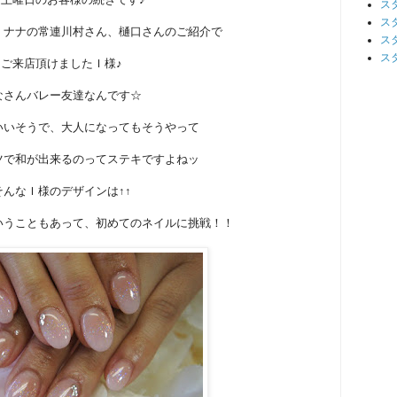
ス
ス
、ナナの常連川村さん、樋口さんのご紹介で
ス
ス
ご来店頂けましたＩ様♪
なさんバレー友達なんです☆
いいそうで、大人になってもそうやって
ツで和が出来るのってステキですよねッ
そんなＩ様のデザインは↑↑
いうこともあって、初めてのネイルに挑戦！！