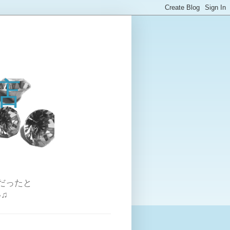
店
だったと
♫