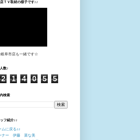
垣店ＴＶ取材の様子です♪♪
は岐阜市店も一緒です☆
人数♪
2
1
4
0
5
5
内検索
タッフ紹介♪♪
ームに戻る♪♪
ーナー 伊藤 菜な美