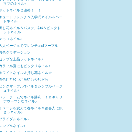
ママのネイル♪
ドットネイル２連発！！！
キュートフレンチ＆入学式ネイル＆ハー
トネイル
押し花ネイル＆パステルﾈｲﾙ＆ピンクド
ットネイル
デっコネイル♪
大人ベージュでフレンチandマーブル
桜色グラデーション
セレブな上品フットネイル♪
カラフル夏にもピッタリネイル♪
ホワイトネイル＆押し花ネイル☆
春色ﾀﾞﾌﾞﾙｸﾞﾗﾃﾞ＆ﾋﾟﾝｸｷﾗｷﾗﾈｲﾙ♪
ピンクマーブルネイル＆シンプルベージ
ュネイル♪
バレーチームでネイル勝利！！＆キャリ
アウーマンなネイル♪
イメージを変えて春ネイル＆都会人に似
合うネイル♪
ブライダルネイル♪
シンプルネイル♪