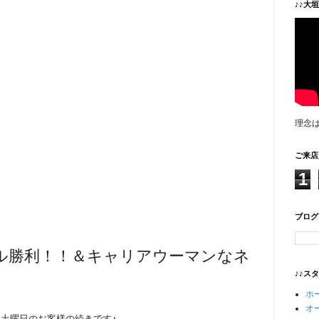
♪♪大
理念
ご来店
1
ブログ
ル勝利！！＆キャリアウーマンなネ
♪♪ス
ホ
オ
土曜日のお客様の続きです♪