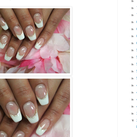
►
►
►
►
►
►
►
►
►
►
►
►
►
►
►
►
►
▼