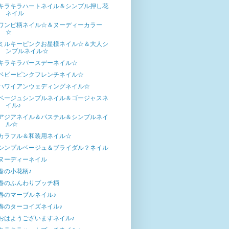
キラキラハートネイル＆シンプル押し花
ネイル
ワンピ柄ネイル☆＆ヌーディーカラー
☆
ミルキーピンクお星様ネイル☆＆大人シ
ンプルネイル☆
キラキラバースデーネイル☆
ベビーピンクフレンチネイル☆
ハワイアンウェディングネイル☆
ベージュシンプルネイル＆ゴージャスネ
イル♪
アジアネイル＆パステル＆シンプルネイ
ル☆
カラフル＆和装用ネイル☆
シンプルベージュ＆ブライダル？ネイル
ヌーディーネイル
春の小花柄♪
春のふんわりプッチ柄
春のマーブルネイル♪
春のターコイズネイル♪
おはようございますネイル♪