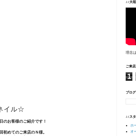
♪♪大
理念
ご来店
1
ブログ
ネイル☆
♪♪ス
日のお客様のご紹介です！
ホ
オ
回初めてのご来店のＮ様。