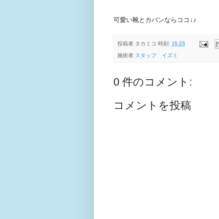
可愛い靴とカバンならココ↓♪
投稿者
タカミコ
時刻:
15:23
施術者
スタッフ イズミ
0 件のコメント:
コメントを投稿