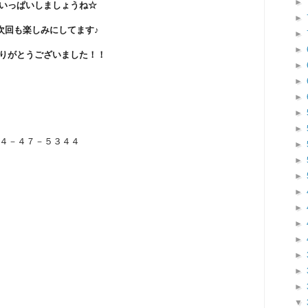
►
いっぱいしましょうね☆
►
次回も楽しみにしてます♪
►
►
りがとうございました！！
►
►
►
►
►
４－４７－５３４４
►
►
►
►
►
►
►
►
►
►
▼