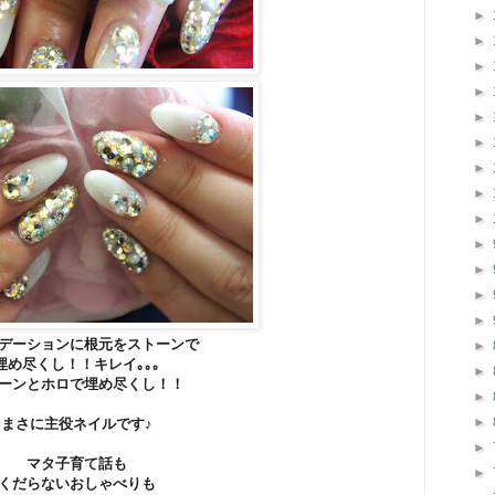
►
►
►
►
►
►
►
►
►
►
►
►
►
デーションに根元をストーンで
►
埋め尽くし！！キレイ｡｡｡
►
ーンとホロで埋め尽くし！！
►
►
まさに主役ネイルです♪
►
マタ子育て話も
►
くだらないおしゃべりも