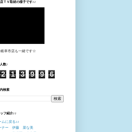
垣店ＴＶ取材の様子です♪♪
は岐阜市店も一緒です☆
人数♪
2
1
3
9
9
6
内検索
タッフ紹介♪♪
ームに戻る♪♪
ーナー 伊藤 菜な美