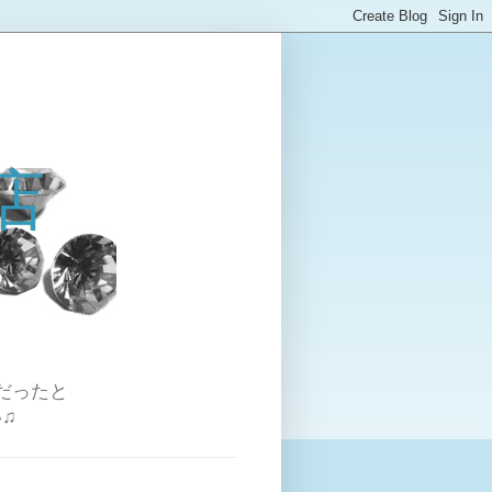
店
だったと
♫