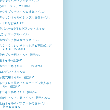
キラキラハートプッチネイル♪
赤×ベージュ、ｾｸｼｰﾈｲﾙ♪
サクラプッチネイル＆姉御ネイル♪
デッサンネイル＆シンプル春色ネイル♪
レトロなお花ﾈｲﾙ☆
春パステルﾈｲﾙ＆小花フットネイル
ピンクマーブルネイル
春のプッチ柄＆サクラネイル♪
もくもくフレンチドット柄＆卒園式ｴﾚｶﾞ
ﾝﾄﾈｲﾙ♪ 担当ﾊﾙｺ
春色プッチ柄ネイル♪ 担当ﾊﾙｺ
星ネイル♪担当ﾊﾙｺ
春カラーネイル☆ 担当ﾏｲｺ
エレガントネイル☆
卒業式用ネイル♪ 担当ﾊﾙｺ
ネックレス風ネイル＆パープル大人ネイ
ル♪ 担当ﾊﾙｺ
キラキラ春ネイル♪ 担当ﾊﾙｺ
ぼかしドット、春ネイル♪ 担当ハルコ
上品ネイル＆バラアートの春ネイル♪
担当ＮＡＮＡ