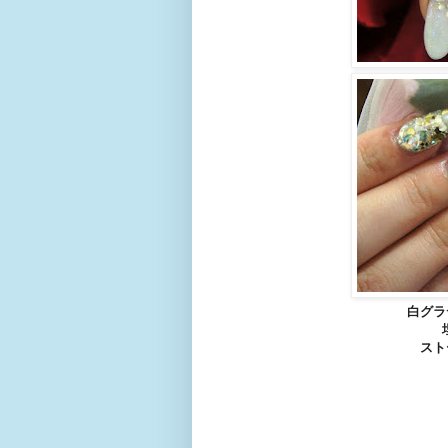
白グラ
スト