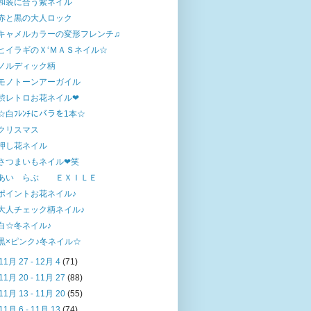
和装に合う紫ネイル
赤と黒の大人ロック
キャメルカラーの変形フレンチ♫
ヒイラギのＸ‘ＭＡＳネイル☆
ノルディック柄
モノトーンアーガイル
渋レトロお花ネイル❤
☆白ﾌﾚﾝﾁにバラを1本☆
クリスマス
押し花ネイル
さつまいもネイル❤笑
あい らぶ ＥＸＩＬＥ
ポイントお花ネイル♪
大人チェック柄ネイル♪
白☆冬ネイル♪
黒×ピンク♪冬ネイル☆
11月 27 - 12月 4
(71)
11月 20 - 11月 27
(88)
11月 13 - 11月 20
(55)
11月 6 - 11月 13
(74)