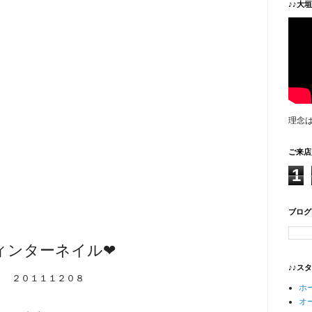
♪♪大
理念
ご来店
1
ブログ
ィンターネイル❤
♪♪ス
２０１１１２０８
ホ
オ