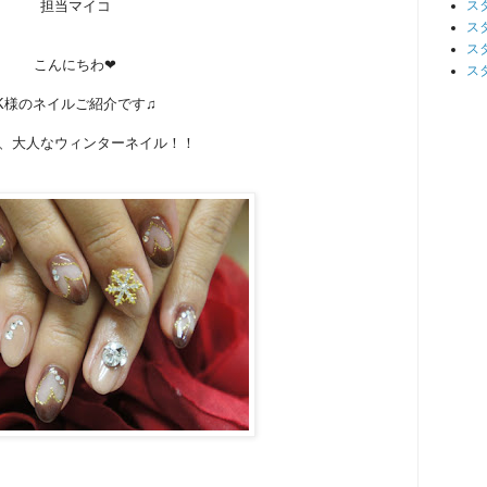
担当マイコ
ス
ス
ス
こんにちわ❤
ス
K様のネイルご紹介です♫
、大人なウィンターネイル！！