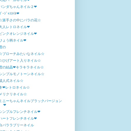
大粒パールネイル❤
パンダちゃんネイル２❤
ｺﾞｰｼﾞｬｽﾈｲﾙ❤
☆派手さの中にバラの花☆
大人レトロネイル❤
ピンクオレンジネイル❤
ひょう柄ネイル❤
雪の
☆ブローチみたいなネイル☆
☆ひげアート入りネイル☆
雪の結晶❤キラキラネイル☆
シンプルモノトーンネイル☆
成人式ネイル☆
冬❤レトロネイル☆
メリクリネイル☆
ミニーちゃんネイルブラックバージョン
❤
シンプルフレンチネイル❤
ハートフレンチネイル❤
白バララブリーネイル