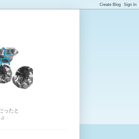
店
だったと
♫