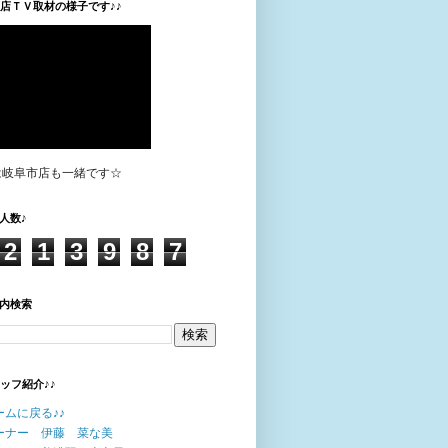
垣店ＴＶ取材の様子です♪♪
は岐阜市店も一緒です☆
人数♪
2
1
3
9
8
7
内検索
タッフ紹介♪♪
ームに戻る♪♪
ーナー 伊藤 菜な美