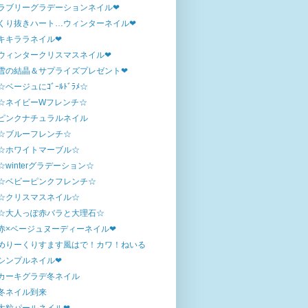
ラブリーグラデーションネイル❤
くり抜きハート…ウィンターネイル❤
キキララネイル❤
ウィンタークリスマスネイル❤
雪の結晶＆サプライズプレゼント❤
☆ベージュにｺﾞｰﾙﾄﾞﾗﾒ☆
☆ネイビーWフレンチ☆
ピンクナチュラルネイル
☆ブルーフレンチ☆
☆ホワイトマーブル☆
☆winterグラデーション☆
☆ベビーピンクフレンチ☆
☆クリスマスネイル☆
☆大人っぽ赤バラと大理石☆
赤×ベージュヌーディーネイル❤
めりーくりすます風はで！カワ！ねいる
シンプルネイル❤
カーキグラデ冬ネイル
冬ネイル到来