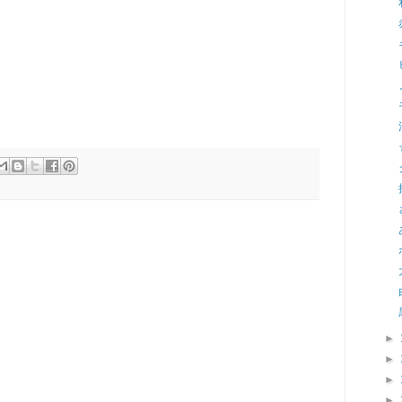
►
►
►
►