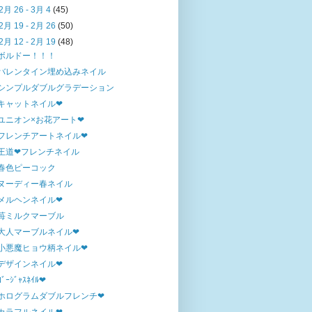
2月 26 - 3月 4
(45)
2月 19 - 2月 26
(50)
2月 12 - 2月 19
(48)
ボルドー！！！
バレンタイン埋め込みネイル
シンプルダブルグラデーション
キャットネイル❤
ユニオン×お花アート❤
フレンチアートネイル❤
王道❤フレンチネイル
春色ピーコック
ヌーディー春ネイル
メルヘンネイル❤
苺ミルクマーブル
大人マーブルネイル❤
小悪魔ヒョウ柄ネイル❤
デザインネイル❤
ｺﾞｰｼﾞｬｽﾈｲﾙ❤
ホログラムダブルフレンチ❤