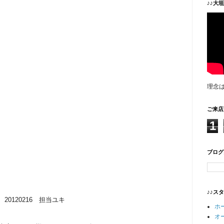
♪♪大
理念
ご来店
1
ブログ
♪♪ス
20120216 担当ユキ
ホ
オ