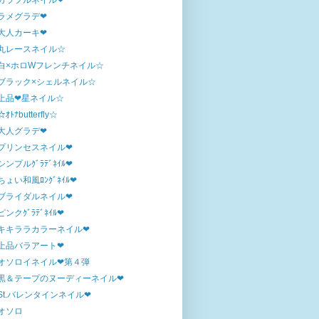
カラフルネイル❤
ラメグラデ❤
大人カーキ❤
丸レースネイル☆
白×ホロWフレンチネイル☆
ブラック×シェルネイル☆
上品❤星ネイル☆
☆ｵﾄﾅbutterfly☆
大人グラデ❤
プリンセスネイル❤
シンプルｸﾞﾗﾃﾞﾈｲﾙ❤
ちょい和風ﾛﾝｸﾞﾈｲﾙ❤
ブライダルネイル❤
ピンクｸﾞﾗﾃﾞﾈｲﾙ❤
キキララカラーネイル❤
上品バラアート❤
オソロイネイル❤第４弾
黒＆テープのヌーディーネイル❤
St.バレンタインネイル❤
オソロ