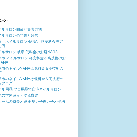
ンク♪
イルサロン開業と集客方法
イルサロンの開業と経営
垣 ネイルサロンNANA 格安料金設定
お店
イルサロン 岐阜 低料金のお店NANA
阜市 ネイルサロン 格安料金＆高技術のお
ANA
阜市のネイルNANAは低料金＆高技術の
店
阜市のネイルNANAは低料金＆高技術の
店ブログ
イル用品 プロ用品で自宅ネイルサロン
児の学習遊具・幼児育児
ちゃんの成長と発達 早い子遅い子と平均