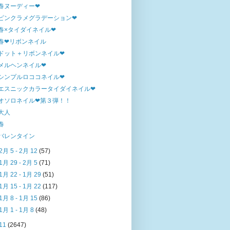
春ヌーディー❤
ピンクラメグラデーション❤
春×タイダイネイル❤
春❤リボンネイル
ドット＋リボンネイル❤
メルヘンネイル❤
シンプルロココネイル❤
エスニックカラータイダイネイル❤
オソロネイル❤第３弾！！
大人
春
バレンタイン
2月 5 - 2月 12
(57)
1月 29 - 2月 5
(71)
1月 22 - 1月 29
(51)
1月 15 - 1月 22
(117)
1月 8 - 1月 15
(86)
1月 1 - 1月 8
(48)
11
(2647)