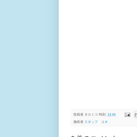
投稿者
タカミコ
時刻:
14:44
施術者
スタッフ ユキ