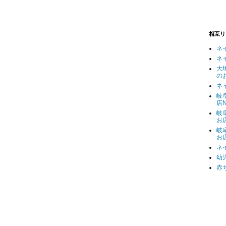
相互リ
ネ
ネ
大
の
ネ
岐
店N
岐
お
岐
お
ネ
幼
赤