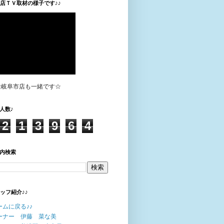
垣店ＴＶ取材の様子です♪♪
は岐阜市店も一緒です☆
人数♪
2
1
3
9
6
4
内検索
タッフ紹介♪♪
ームに戻る♪♪
ーナー 伊藤 菜な美