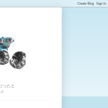
店
だったと
♫