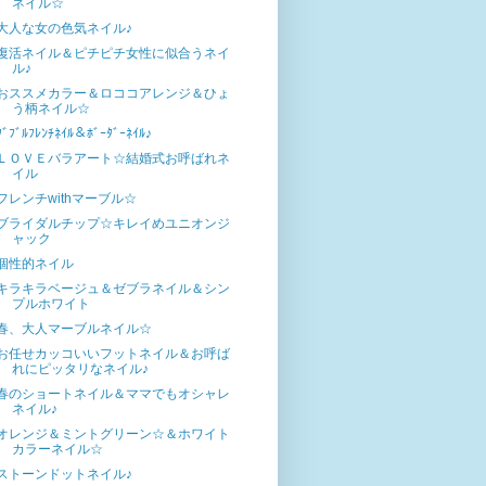
ネイル☆
大人な女の色気ネイル♪
復活ネイル＆ピチピチ女性に似合うネイ
ル♪
おススメカラー＆ロココアレンジ＆ひょ
う柄ネイル☆
ﾀﾞﾌﾞﾙﾌﾚﾝﾁﾈｲﾙ＆ﾎﾞｰﾀﾞｰﾈｲﾙ♪
ＬＯＶＥバラアート☆結婚式お呼ばれネ
イル
フレンチwithマーブル☆
ブライダルチップ☆キレイめユニオンジ
ャック
個性的ネイル
キラキラベージュ＆ゼブラネイル＆シン
プルホワイト
春、大人マーブルネイル☆
お任せカッコいいフットネイル＆お呼ば
れにピッタリなネイル♪
春のショートネイル＆ママでもオシャレ
ネイル♪
オレンジ＆ミントグリーン☆＆ホワイト
カラーネイル☆
ストーンドットネイル♪