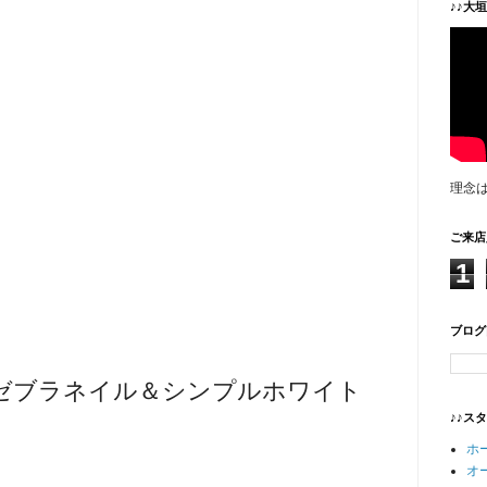
♪♪大
理念
ご来店
1
ブログ
ゼブラネイル＆シンプルホワイト
♪♪ス
ホ
オ