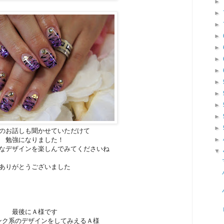
►
►
►
►
►
►
►
►
►
►
►
►
のお話しも聞かせていただけて
勉強になりました！
►
なデザインを楽しんでみてくださいね
▼
ありがとうございました
最後にＡ様です
ンク系のデザインをしてみえるＡ様