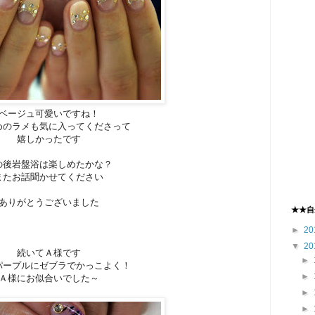
ベージュ可愛いですね！
めのラメも気に入ってくださって
嬉しかったです
の後岩盤浴は楽しめたかな？
またお話聞かせてください
ありがとうございました
★★自
►
20
▼
20
続いてＡ様です
►
パープルにゼブラでかっこよく！
►
Ａ様にお似合いでした～
►
►