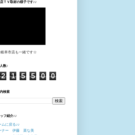
垣店ＴＶ取材の様子です♪♪
は岐阜市店も一緒です☆
人数♪
2
1
5
5
0
0
内検索
タッフ紹介♪♪
ームに戻る♪♪
ーナー 伊藤 菜な美