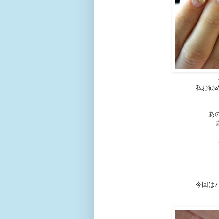
私お勧
あ
今回は