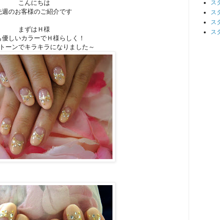
こんにちは
ス
先週のお客様のご紹介です
ス
ス
まずはＨ様
ス
も優しいカラーでＨ様らしく！
トーンでキラキラになりました～