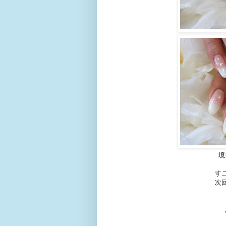
境
す
次