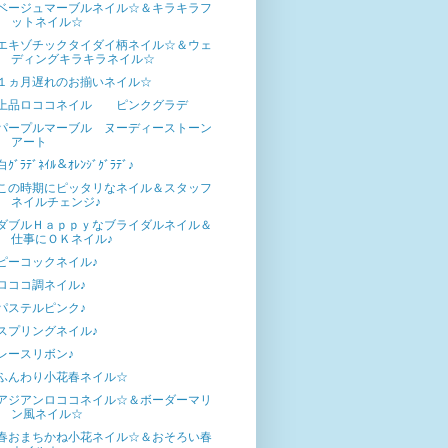
ベージュマーブルネイル☆＆キラキラフ
ットネイル☆
エキゾチックタイダイ柄ネイル☆＆ウェ
ディングキラキラネイル☆
１ヵ月遅れのお揃いネイル☆
上品ロココネイル ピンクグラデ
パープルマーブル ヌーディーストーン
アート
白ｸﾞﾗﾃﾞﾈｲﾙ＆ｵﾚﾝｼﾞｸﾞﾗﾃﾞ♪
この時期にピッタリなネイル＆スタッフ
ネイルチェンジ♪
ダブルＨａｐｐｙなブライダルネイル＆
仕事にＯＫネイル♪
ピーコックネイル♪
ロココ調ネイル♪
パステルピンク♪
スプリングネイル♪
レースリボン♪
ふんわり小花春ネイル☆
アジアンロココネイル☆＆ボーダーマリ
ン風ネイル☆
春おまちかね小花ネイル☆＆おそろい春