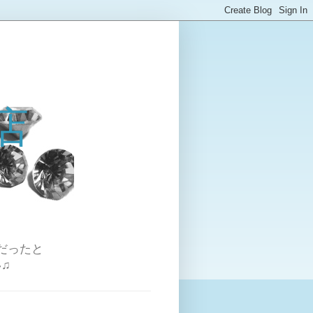
店
だったと
♫