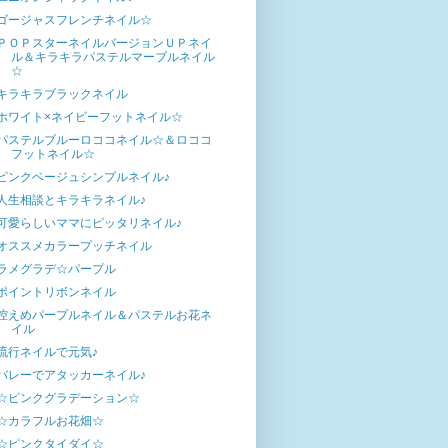
ゴージャスフレンチネイル☆
ＰＯＰスターネイルバージョンＵＰネイ
ル＆キラキラパステルマーブルネイル
☆
キラキラブラックネイル
ホワイト×ネイビーフットネイル☆
パステルブルーロココネイル☆＆ロココ
フットネイル☆
ピンクベージュシンプルネイル♪
人生相談とキラキラネイル♪
可愛らしいママにピッタリネイル♪
オススメカラープッチネイル
ラメグラデ☆パープル
ポイントリボンネイル
控えめパープルネイル＆パステルお花ネ
イル
流行ネイルで元気♪
バレーでアタッカーネイル♪
☆ピンクグラデーション☆
☆カラフルお花畑☆
☆ピンクタイダイ☆