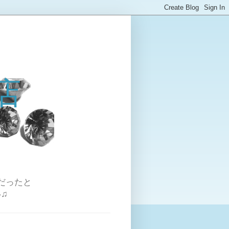
店
だったと
♫