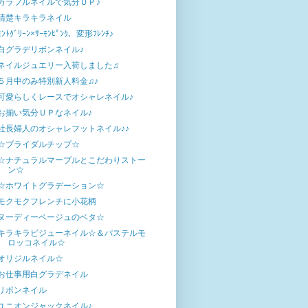
カラフルネイルで気分ＵＰ♪
清楚キラキラネイル
ﾐﾝﾄｸﾞﾘｰﾝ×ｻｰﾓﾝﾋﾟﾝｸ、変形ﾌﾚﾝﾁ♪
白グラデリボンネイル♪
ネイルジュエリー入荷しました♫
５月中のみ特別新人料金♫♪
可愛らしくレースでオシャレネイル♪
お揃い気分ＵＰなネイル♪
社長婦人のオシャレフットネイル♪♪
☆ブライダルチップ☆
☆ナチュラルマーブルとこだわりストー
ン☆
☆ホワイトグラデーション☆
モクモクフレンチに小花柄
ヌーディーベージュのベタ☆
キラキラビジューネイル☆＆パステルモ
ロッコネイル☆
オリジルネイル☆
お仕事用白グラデネイル
リボンネイル
ユニオンジャックネイル♪