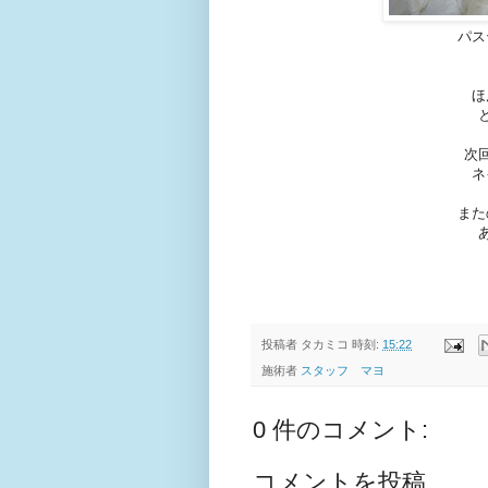
パス
ほ
次
ネ
また
投稿者
タカミコ
時刻:
15:22
施術者
スタッフ マヨ
0 件のコメント:
コメントを投稿