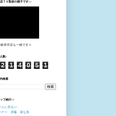
垣店ＴＶ取材の様子です♪♪
は岐阜市店も一緒です☆
人数♪
2
1
4
0
5
1
内検索
タッフ紹介♪♪
ームに戻る♪♪
ーナー 伊藤 菜な美