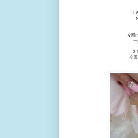
１
今回
一
３
今回