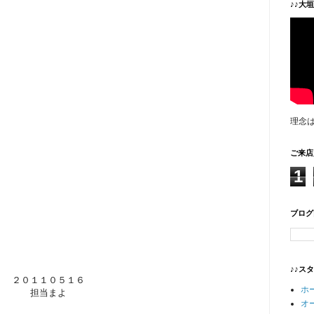
♪♪大
理念
ご来店
1
ブログ
♪♪ス
２０１１０５１６
ホ
担当まよ
オ