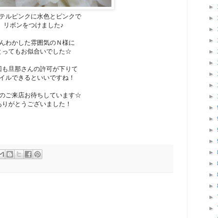
►
テルピンクに水色とピンクで
►
リボンをつけました♪
►
►
んわかした雰囲気のＮ様に
とってもお似合いでした☆
►
►
回も旦那さんの許可が下りて
►
イルできるといいですね！
►
のご来店お待ちしています☆
►
ありがとうございました！
►
►
►
►
►
►
►
►
►
►