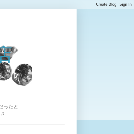
店
だったと
♫