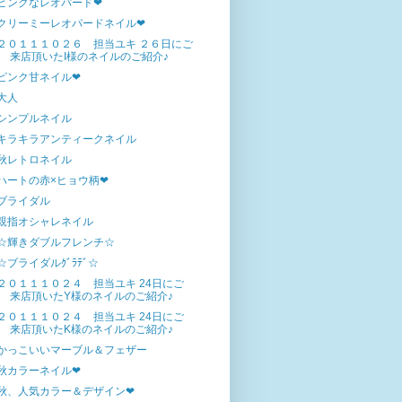
ピンクなレオパード❤
クリーミーレオパードネイル❤
２０１１１０２６ 担当ユキ ２６日にご
来店頂いたI様のネイルのご紹介♪
ピンク甘ネイル❤
大人
シンプルネイル
キラキラアンティークネイル
秋レトロネイル
ハートの赤×ヒョウ柄❤
ブライダル
親指オシャレネイル
☆輝きダブルフレンチ☆
☆ブライダルｸﾞﾗﾃﾞ☆
２０１１１０２４ 担当ユキ 24日にご
来店頂いたY様のネイルのご紹介♪
２０１１１０２４ 担当ユキ 24日にご
来店頂いたK様のネイルのご紹介♪
かっこいいマーブル＆フェザー
秋カラーネイル❤
秋、人気カラー＆デザイン❤