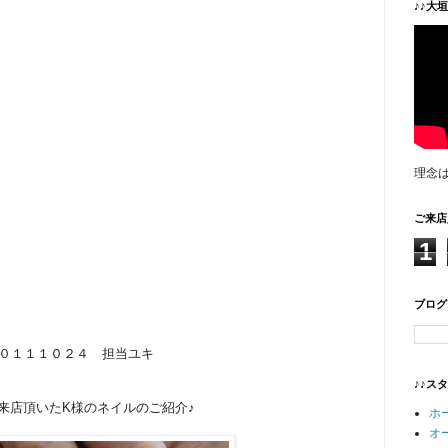
♪♪大
理念
ご来店
1
ブログ
０１１１０２４ 担当ユキ
♪♪ス
ご来店頂いたK様のネイルのご紹介♪
ホ
オ