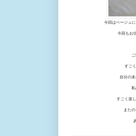
今回はベージュに
今回もお
ご
すごく
自分の未
私
すごく楽し
またの