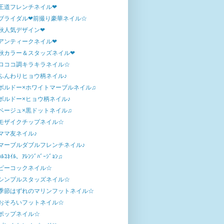
王道フレンチネイル❤
ブライダル❤前撮り豪華ネイル☆
秋人気デザイン❤
アンティークネイル❤
秋カラー＆スタッズネイル❤
ロココ調キラキラネイル☆
ふんわりヒョウ柄ネイル♪
ボルドー×ホワイトマーブルネイル♫
ボルドー×ヒョウ柄ネイル♪
ベージュ×黒ドットネイル♫
モザイクチップネイル☆
ママ友ネイル♪
マーブルダブルフレンチネイル♪
ﾊﾙｺﾈｲﾙ、ｱﾚﾝｼﾞﾊﾞｰｼﾞｮﾝ♫
ピーコックネイル☆
シンプルスタッズネイル☆
季節はずれのマリンフットネイル☆
おそろいフットネイル☆
ポップネイル☆