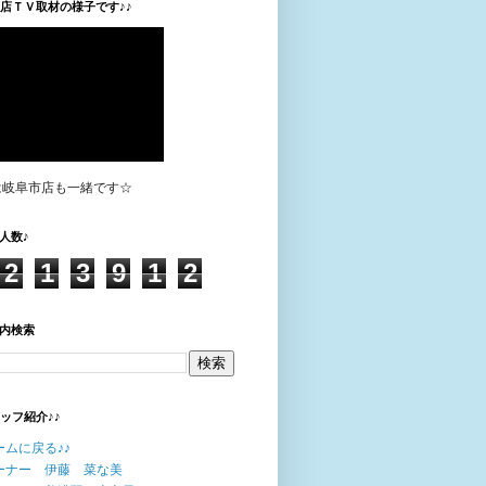
垣店ＴＶ取材の様子です♪♪
は岐阜市店も一緒です☆
人数♪
2
1
3
9
1
2
内検索
タッフ紹介♪♪
ームに戻る♪♪
ーナー 伊藤 菜な美