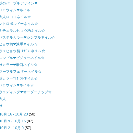
秋のパープルデザイン❤
ハロウィン❤ネイル
大人ロココネイル☆
レトロボルドーネイル☆
ナチュラルヒョウ柄ネイル☆
パステルカラー❤シンプルネイル☆
ヒョウ柄❤派手ネイル☆
ラメヒョウ柄ｴﾚｶﾞﾝﾄネイル☆
シンプル❤ビジューネイル☆
秋カラー❤辛口ネイル☆
マーブルフェザーネイル☆
秋カラーｴﾚｶﾞﾝﾄネイル☆
ハロウィン❤ネイル☆
ウェディング❤オーダーチップ☆
大人
秋
10月 16 - 10月 23
(50)
10月 9 - 10月 16
(87)
10月 2 - 10月 9
(57)