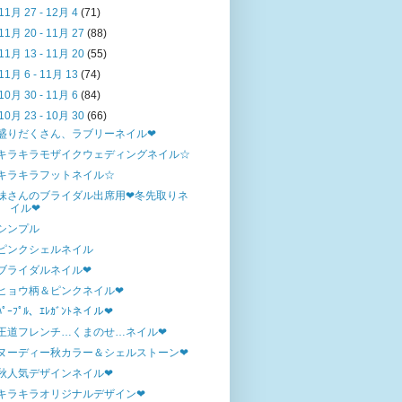
11月 27 - 12月 4
(71)
11月 20 - 11月 27
(88)
11月 13 - 11月 20
(55)
11月 6 - 11月 13
(74)
10月 30 - 11月 6
(84)
10月 23 - 10月 30
(66)
盛りだくさん、ラブリーネイル❤
キラキラモザイクウェディングネイル☆
キラキラフットネイル☆
妹さんのブライダル出席用❤冬先取りネ
イル❤
シンプル
ピンクシェルネイル
ブライダルネイル❤
ヒョウ柄＆ピンクネイル❤
ﾊﾟｰﾌﾟﾙ、ｴﾚｶﾞﾝﾄネイル❤
王道フレンチ…くまのせ…ネイル❤
ヌーディー秋カラー＆シェルストーン❤
秋人気デザインネイル❤
キラキラオリジナルデザイン❤