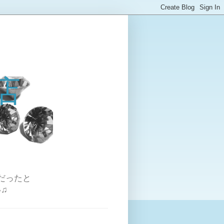
店
だったと
♫