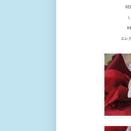
6
K
エレ