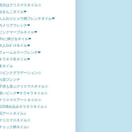
気分はクリスマスネイル☆
ゆきんこネイル❤
ふんわりヒョウ柄フレンチネイル❤
カメリアフレンチ❤
ピンクマーブルネイル❤
B'zに捧げるネイル❤
大人ｴﾚｶﾞﾝﾄネイル❤
ウォームカラーフレンチ❤
キラキラ冬ネイル❤
冬ネイル
☆ピンクグラデーション☆
お花フレンチ
子供も喜ぶクリスマスネイル☆
淡いピンク❤キラキラネイル☆
クリスマスアートネイル☆
３D埋め込みキラキラネイル☆
花アートネイル♫
クリスマスネイル☆
チェック柄ネイル♪