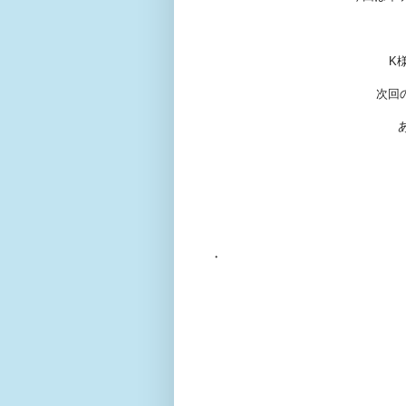
K
次回
・