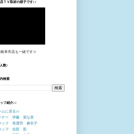
垣店ＴＶ取材の様子です♪♪
は岐阜市店も一緒です☆
人数♪
内検索
タッフ紹介♪♪
ームに戻る♪♪
ーナー 伊藤 菜な美
タッフ 美濃羽 麻衣子
タッフ 吉田 彩