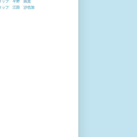
タッフ 平野 由貴
タッフ 江田 沙也加