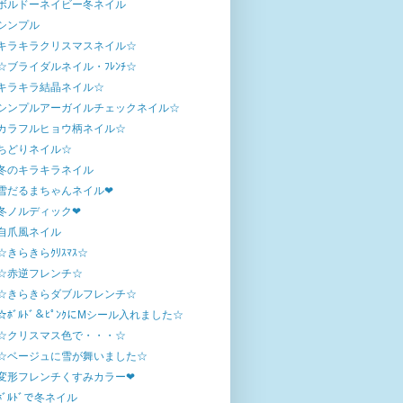
ボルドーネイビー冬ネイル
シンプル
キラキラクリスマスネイル☆
☆ブライダルネイル・ﾌﾚﾝﾁ☆
キラキラ結晶ネイル☆
シンプルアーガイルチェックネイル☆
カラフルヒョウ柄ネイル☆
ちどりネイル☆
冬のキラキラネイル
雪だるまちゃんネイル❤
冬ノルディック❤
自爪風ネイル
☆きらきらｸﾘｽﾏｽ☆
☆赤逆フレンチ☆
☆きらきらダブルフレンチ☆
☆ﾎﾞﾙﾄﾞ＆ﾋﾟﾝｸにMシール入れました☆
☆クリスマス色で・・・☆
☆ベージュに雪が舞いました☆
変形フレンチくすみカラー❤
ﾎﾞﾙﾄﾞで冬ネイル