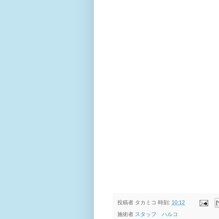
投稿者
タカミコ
時刻:
10:12
施術者
スタッフ ハルコ