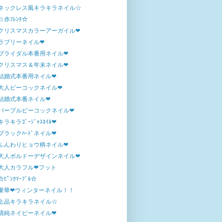
ネックレス風キラキラネイル☆
☆赤ﾌﾚﾝﾁ☆
クリスマスカラーアーガイル❤
ラブリーネイル❤
ブライダル本番用ネイル❤
クリスマス＆年末ネイル❤
結婚式本番用ネイル❤
大人ピーコックネイル❤
結婚式本番ネイル❤
パープルピーコックネイル❤
キラキラｺﾞｰｼﾞｬｽﾈｲﾙ❤
ブラックﾊｰﾄﾞネイル❤
ふんわりヒョウ柄ネイル❤
大人ボルドーデザインネイル❤
大人カラフル❤フット
☆ﾋﾟﾝｸﾏｰﾌﾞﾙ☆
豪華❤ウィンターネイル！！
上品キラキラネイル☆
清純ネイビーネイル❤