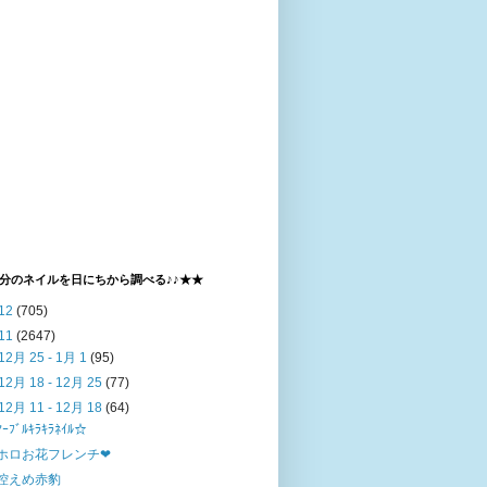
分のネイルを日にちから調べる♪♪★★
12
(705)
11
(2647)
12月 25 - 1月 1
(95)
12月 18 - 12月 25
(77)
12月 11 - 12月 18
(64)
ﾏｰﾌﾞﾙｷﾗｷﾗﾈｲﾙ☆
ホロお花フレンチ❤
控えめ赤豹