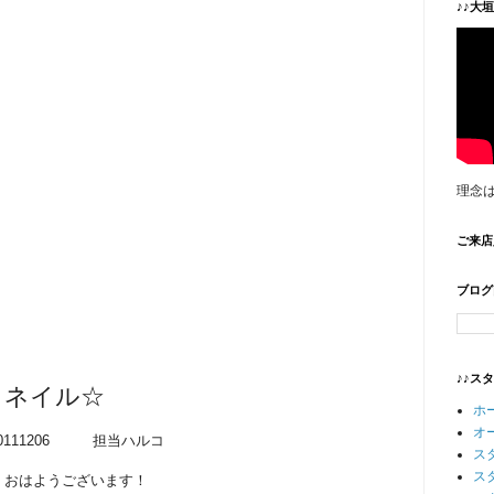
♪♪大
理念
ご来店
ブログ
♪♪ス
ラネイル☆
ホ
オ
20111206 担当ハルコ
ス
ス
おはようございます！