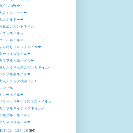
☆ﾊﾟｰﾌﾟﾙﾗﾒ☆
大人エスニック❤
大人ボルドー❤
お花エレガントネイル
イズミネイル☆
クールネイル☆
ふんわりフレンチネイル❤
ターコイズネイル❤
カラフル元気ネイル❤
盛りだくさん超こだわりネイル
シンプル冬ネイル❤
大人チェック柄ネイル♪
シンプル
ミニーネイル❤
リラックマ❤クリスマスネイル☆
カラフルネイティブネイル☆
☆冬ブルーネイル☆
クリスマスネイル❤
12月 11 - 12月 18
(64)