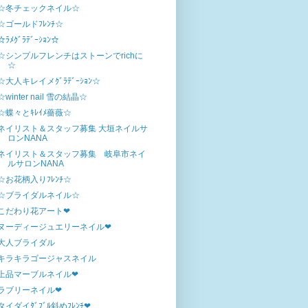
☆冬チェックネイル☆
☆ゴールドﾌﾚﾝﾁ☆
☆ﾗﾒｸﾞﾗﾃﾞｰｼｮﾝ☆
☆シンプルフレンチはストーンでrichに
☆
☆大人キレイメｸﾞﾗﾃﾞｰｼｮﾝ☆
☆winter nail 雪の結晶☆
☆蝶々とｷﾚｲﾒ薔薇☆
ネイリスト＆スタッフ募集 大垣ネイルサ
ロンNANA
ネイリスト＆スタッフ募集 岐阜市ネイ
ルサロンNANA
☆お花柄入りﾌﾚﾝﾁ☆
☆ブライダルネイル☆
こだわり花アート❤
ヌーディージュエリーネイル❤
大人ブライダル
キラキラゴージャスネイル
上品マーブルネイル❤
ラブリーネイル❤
タイダイﾀﾞﾌﾞﾙ斜めﾌﾚﾝﾁ❤