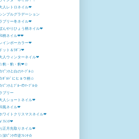
ウィンターネイル！！
大人レトロネイル❤
シンプルグラデーション
ラブリー冬ネイル❤
ぼんやりひょう柄ネイル❤
和柄ネイル❤❤
レインボーカラー❤
ドット＆ﾘﾎﾞﾝ❤
大人ウィンターネイル❤
☆豹・豹・豹❤☆
☆ﾋﾟﾝｸと白のﾏｰﾌﾞﾙ☆
☆ﾎﾞﾙﾄﾞにヒョウ柄☆
☆ﾋﾟﾝｸとﾌﾞﾙｰのﾏｰﾌﾞﾙ☆
ラブリー
大人ショートネイル❤
和風ネイル❤
ホワイトクリスマスネイル❤
Ｖﾌﾚﾝﾁ❤
お正月先取りネイル❤
☆深ﾋﾟﾝｸの逆ﾌﾚﾝﾁ☆