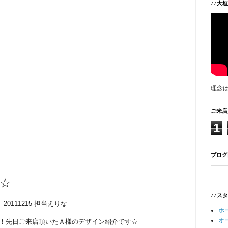
♪♪大
理念
ご来店
1
ブログ
晶☆
♪♪ス
20111215 担当えりな
ホ
オ
！先日ご来店頂いたＡ様のデザイン紹介です☆