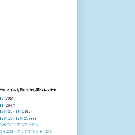
分のネイルを日にちから調べる♪♪★★
12
(705)
11
(2647)
12月 25 - 1月 1
(95)
12月 18 - 12月 25
(77)
☆水色グラデにプッチ☆
☆イエローグラデでキラキラに☆