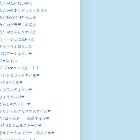
☆ﾋﾟﾝｸたいだい柄☆
☆ﾋﾟﾝｸの中にドット＋０４☆
☆ﾌﾞﾗｳﾝでｸﾞﾗﾃﾞｰｼｮﾝ☆
☆ﾋﾟﾝｸグラデにお花☆
☆ﾋﾟﾝｸラメにリボン☆
☆ベージュに黒ﾚｰｽ☆
キラキラホロリボン
和柄アートネイル❤
和❤ネイル
ﾊﾟｰﾌﾟﾙ❤ウィンター！！
ハンド＆フットネイル❤
ﾏｰﾌﾞﾙネイル❤
シンプル冬ネイル❤
ひょう＆ﾌﾚﾝﾁ❤
からし×ボルドー❤
オリジナルクリスマスネイル❤
赤×ゴールド 結晶ネイル❤
ﾏｰﾌﾞﾙ＆シェルストーン❤
ボルドー＆ネイビー 冬ネイル❤