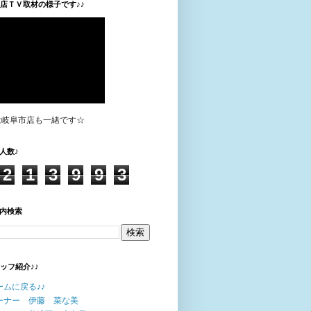
垣店ＴＶ取材の様子です♪♪
は岐阜市店も一緒です☆
人数♪
2
1
3
9
9
3
内検索
タッフ紹介♪♪
ームに戻る♪♪
ーナー 伊藤 菜な美