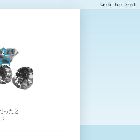
店
だったと
♫