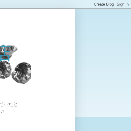
店
だったと
♫