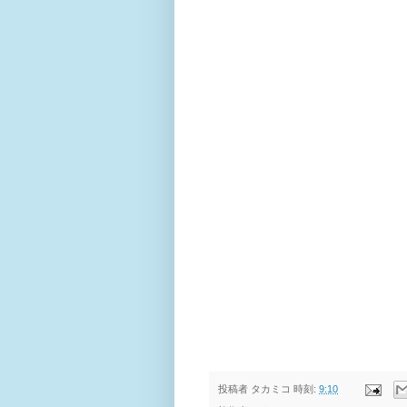
投稿者
タカミコ
時刻:
9:10