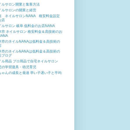
イルサロン開業と集客方法
イルサロンの開業と経営
垣 ネイルサロンNANA 格安料金設定
お店
イルサロン 岐阜 低料金のお店NANA
阜市 ネイルサロン 格安料金＆高技術のお
ANA
阜市のネイルNANAは低料金＆高技術の
店
阜市のネイルNANAは低料金＆高技術の
店ブログ
イル用品 プロ用品で自宅ネイルサロン
児の学習遊具・幼児育児
ちゃんの成長と発達 早い子遅い子と平均