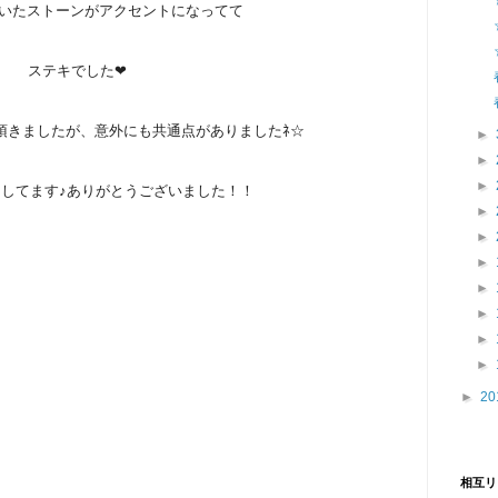
いたストーンがアクセントになってて
ステキでした❤
頂きましたが、意外にも共通点がありましたﾈ☆
►
►
►
してます♪ありがとうございました！！
►
►
►
►
►
►
►
►
20
相互リ