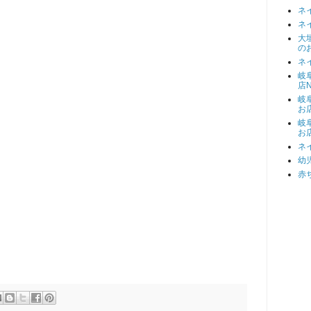
ネ
ネ
大
の
ネ
岐
店N
岐
お
岐
お
ネ
幼
赤