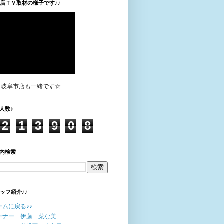
垣店ＴＶ取材の様子です♪♪
は岐阜市店も一緒です☆
人数♪
2
1
3
9
0
8
内検索
タッフ紹介♪♪
ームに戻る♪♪
ーナー 伊藤 菜な美