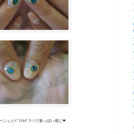
ジュとﾊﾟｽﾃﾙｸﾞﾘｰﾝで春っぽい感じ❤