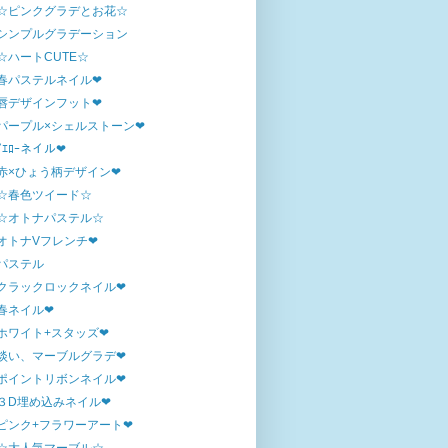
☆ピンクグラデとお花☆
シンプルグラデーション
☆ハートCUTE☆
春パステルネイル❤
唇デザインフット❤
パープル×シェルストーン❤
ｲｴﾛｰネイル❤
赤×ひょう柄デザイン❤
☆春色ツイード☆
☆オトナパステル☆
オトナVフレンチ❤
パステル
クラックロックネイル❤
春ネイル❤
ホワイト+スタッズ❤
淡い、マーブルグラデ❤
ポイントリボンネイル❤
３D埋め込みネイル❤
ピンク+フラワーアート❤