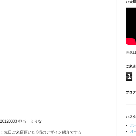
♪♪大
理念
ご来店
1
ブログ
♪♪ス
20120303 担当 えりな
ホ
オ
！先日ご来店頂いたK様のデザイン紹介です☆