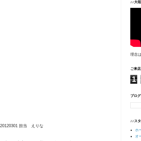
♪♪大
理念
ご来店
1
ブログ
♪♪ス
20120301 担当 えりな
ホ
オ