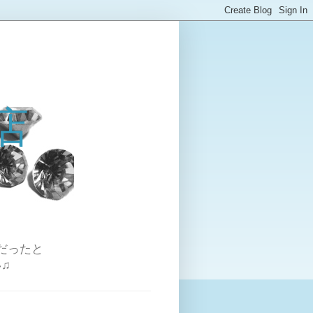
店
だったと
♫