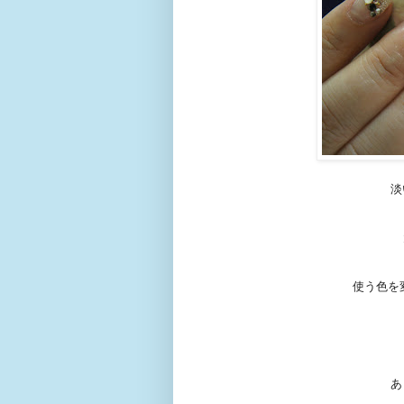
淡
使う色を
あ