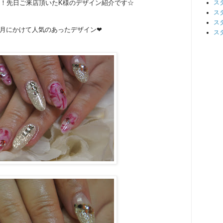
！先日ご来店頂いたK様のデザイン紹介です☆
ス
ス
ス
月にかけて人気のあったデザイン❤
ス