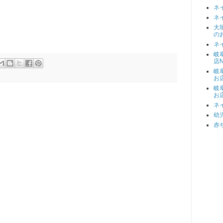
ネ
ネ
大
の
ネ
岐
店N
岐
お
岐
お
ネ
幼
赤