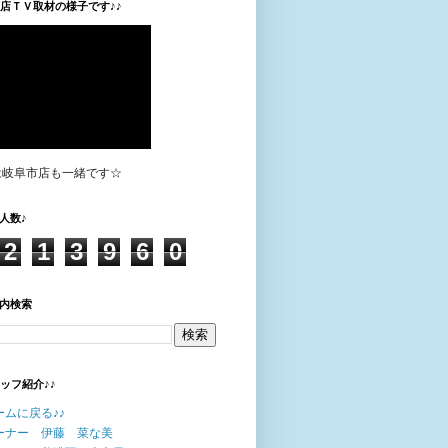
垣店ＴＶ取材の様子です♪♪
は岐阜市店も一緒です☆
人数♪
2
1
3
9
6
0
内検索
タッフ紹介♪♪
ームに戻る♪♪
ーナー 伊藤 菜な美