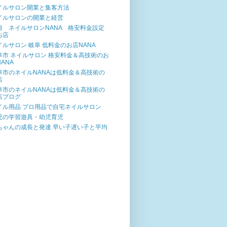
イルサロン開業と集客方法
イルサロンの開業と経営
垣 ネイルサロンNANA 格安料金設定
お店
イルサロン 岐阜 低料金のお店NANA
阜市 ネイルサロン 格安料金＆高技術のお
ANA
阜市のネイルNANAは低料金＆高技術の
店
阜市のネイルNANAは低料金＆高技術の
店ブログ
イル用品 プロ用品で自宅ネイルサロン
児の学習遊具・幼児育児
ちゃんの成長と発達 早い子遅い子と平均