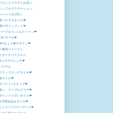
☆ピンクグラデとお花☆
シンプルグラデーション
☆ハートCUTE☆
春パステルネイル❤
唇デザインフット❤
パープル×シェルストーン❤
ｲｴﾛｰネイル❤
赤×ひょう柄デザイン❤
☆春色ツイード☆
☆オトナパステル☆
オトナVフレンチ❤
パステル
クラックロックネイル❤
春ネイル❤
ホワイト+スタッズ❤
淡い、マーブルグラデ❤
ポイントリボンネイル❤
３D埋め込みネイル❤
ピンク+フラワーアート❤