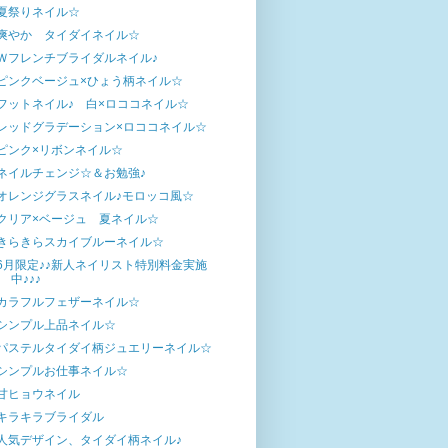
夏祭りネイル☆
爽やか タイダイネイル☆
Ｗフレンチブライダルネイル♪
ピンクベージュ×ひょう柄ネイル☆
フットネイル♪ 白×ロココネイル☆
レッドグラデーション×ロココネイル☆
ピンク×リボンネイル☆
ネイルチェンジ☆＆お勉強♪
オレンジグラスネイル♪モロッコ風☆
クリア×ベージュ 夏ネイル☆
きらきらスカイブルーネイル☆
6月限定♪♪新人ネイリスト特別料金実施
中♪♪♪
カラフルフェザーネイル☆
シンプル上品ネイル☆
パステルタイダイ柄ジュエリーネイル☆
シンプルお仕事ネイル☆
甘ヒョウネイル
キラキラブライダル
人気デザイン、タイダイ柄ネイル♪