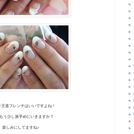
►
►
►
►
►
►
►
►
►
►
►
►
►
►
►
り王道フレンチはいいですよね！
►
►
もう少し派手めにいきますか？
►
楽しみにしてますね♪
►