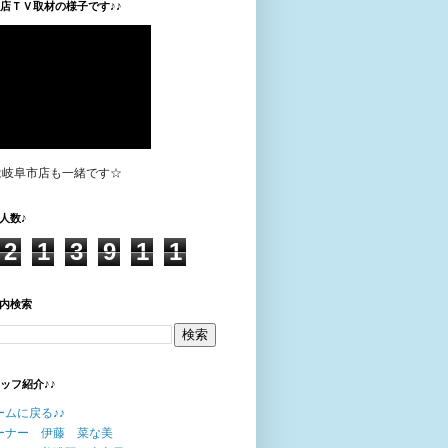
垣店ＴＶ取材の様子です♪♪
は岐阜市店も一緒です☆
人数♪
2
1
3
9
1
1
内検索
タッフ紹介♪♪
ームに戻る♪♪
ーナー 伊藤 菜な美