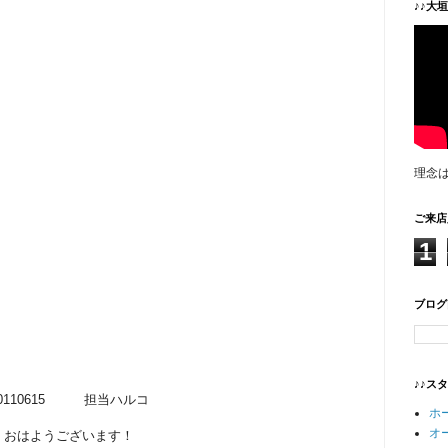
♪♪大
理念
ご来店
1
ブログ
♪♪ス
20110615 担当ハルコ
ホ
オ
おはようございます！