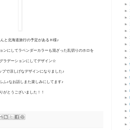
►
►
►
►
►
►
んと北海道旅行の予定があるＨ様♪
►
ョンにしてラベンダーカラーも混ざった乱切りのホロを
►
►
グラデーションにしてデザイン☆
►
►
ップで涼しげなデザインになりました♪
►
ふふ♪なお話しまた楽しみにしてます♪
►
►
りがとうございました！！
►
►
►
►
►