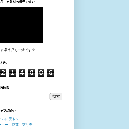
垣店ＴＶ取材の様子です♪♪
は岐阜市店も一緒です☆
人数♪
2
1
4
0
0
6
内検索
タッフ紹介♪♪
ームに戻る♪♪
ーナー 伊藤 菜な美