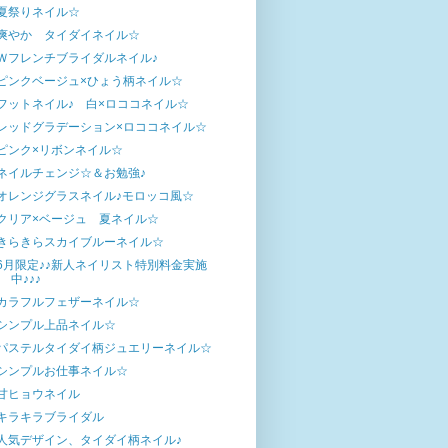
夏祭りネイル☆
爽やか タイダイネイル☆
Ｗフレンチブライダルネイル♪
ピンクベージュ×ひょう柄ネイル☆
フットネイル♪ 白×ロココネイル☆
レッドグラデーション×ロココネイル☆
ピンク×リボンネイル☆
ネイルチェンジ☆＆お勉強♪
オレンジグラスネイル♪モロッコ風☆
クリア×ベージュ 夏ネイル☆
きらきらスカイブルーネイル☆
6月限定♪♪新人ネイリスト特別料金実施
中♪♪♪
カラフルフェザーネイル☆
シンプル上品ネイル☆
パステルタイダイ柄ジュエリーネイル☆
シンプルお仕事ネイル☆
甘ヒョウネイル
キラキラブライダル
人気デザイン、タイダイ柄ネイル♪