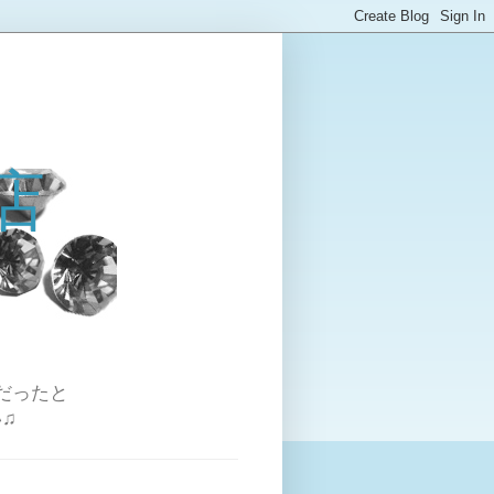
店
だったと
♫