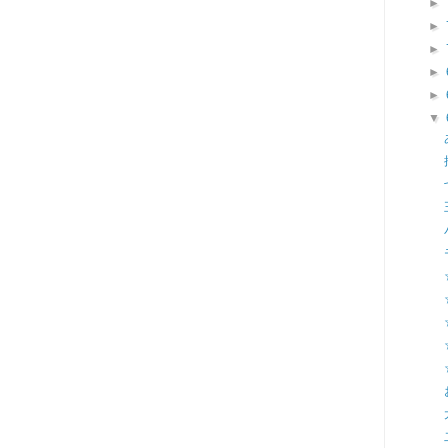
►
►
►
►
►
▼