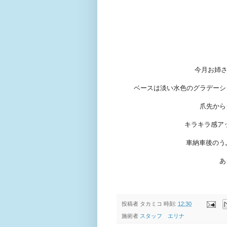
今月お姉さ
ベースは淡い水色のグラデーシ
爪先から
キラキラ感ア
車納車後のう
あ
投稿者
タカミコ
時刻:
12:30
施術者
スタッフ エリナ