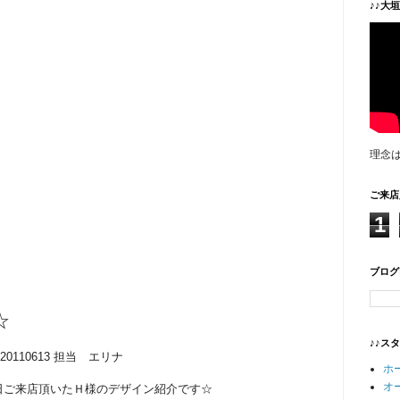
♪♪大
理念
ご来店
1
ブログ
☆
♪♪ス
20110613 担当 エリナ
ホ
オ
日ご来店頂いたＨ様のデザイン紹介です☆