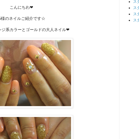
ス
こんにちわ❤
ス
ス
G様のネイルご紹介です☆
ス
ンジ系カラーとゴールドの大人ネイル❤