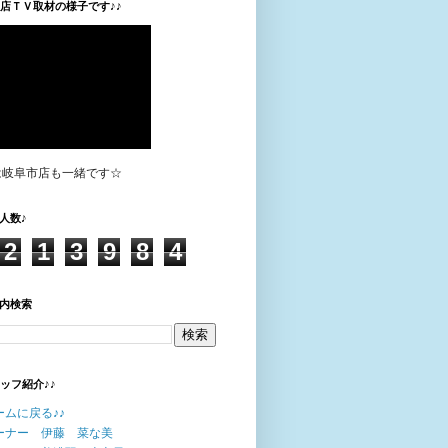
垣店ＴＶ取材の様子です♪♪
は岐阜市店も一緒です☆
人数♪
2
1
3
9
8
4
内検索
タッフ紹介♪♪
ームに戻る♪♪
ーナー 伊藤 菜な美