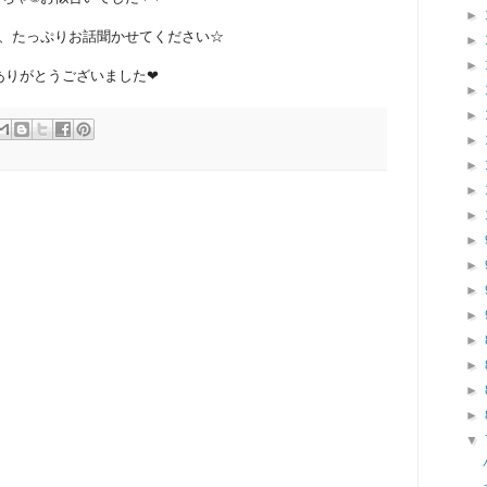
►
、たっぷりお話聞かせてください☆
►
►
ありがとうございました❤
►
►
►
►
►
►
►
►
►
►
►
►
►
►
▼