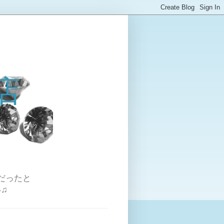
店
だったと
♫