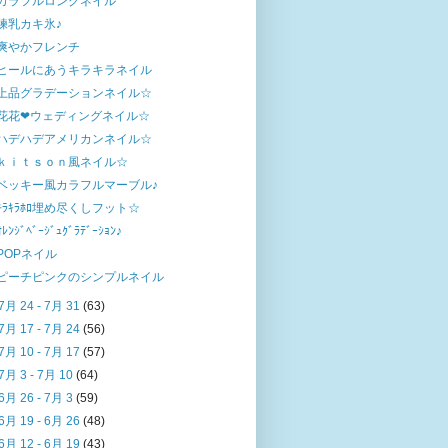
カラフルロングネイル
練乳カキ氷♪
爽やかフレンチ
ヒールにあうキラキラネイル
上品グラデーションネイル☆
花花❤ウェディングネイル☆
ハデハデアメリカンネイル☆
ｋｉｔｓｏｎ風ネイル☆
ベッキー風カラフルマーブル♪
ｷﾗｷﾗﾎﾛ埋め尽くしフット☆
ｵﾚﾝｼﾞﾍﾞｰｼﾞｭｸﾞﾗﾃﾞｰｼｮﾝ♪
POPネイル
ピーチピンクのシンプルネイル
7月 24 - 7月 31
(63)
7月 17 - 7月 24
(56)
7月 10 - 7月 17
(57)
7月 3 - 7月 10
(64)
6月 26 - 7月 3
(59)
6月 19 - 6月 26
(48)
6月 12 - 6月 19
(43)