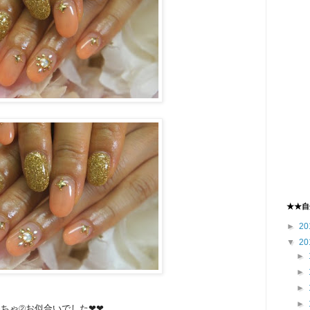
★★自
►
20
▼
20
►
►
►
►
めちゃ②お似合いでした❤❤