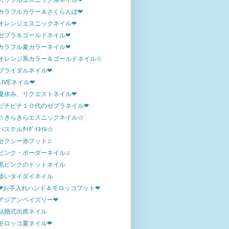
カラフルエスニック系ネイル❤
カラフルカラー＆さくらんぼ❤
オレンジエスニックネイル❤
ゼブラ＆ゴールドネイル❤
カラフル夏カラーネイル❤
オレンジ系カラー＆ゴールドネイル☆
ブライダルネイル❤
LIVEネイル❤
夏休み、リクエストネイル❤
ピチピチ１０代のゼブラネイル❤
☆きらきらエスニックネイル☆
パステルﾀｲﾀﾞｲﾈｲﾙ☆
セクシー赤フット♫
ピンク・ボーダーネイル♫
黒ピンクのドットネイル
淡いタイダイネイル
❤お手入れハンド＆モロッコフット❤
アジアンペイズリー❤
結婚式出席ネイル
モロッコ夏ネイル❤