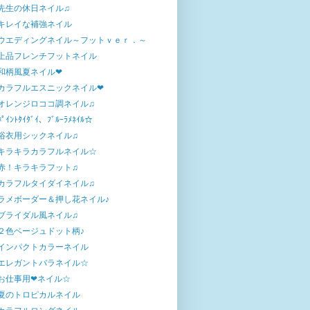
先生の休日ネイル♫
キレイな補強ネイル
ウエディングネイル～フットｖｅｒ．～
上品フレンチフットネイル
和柄風夏ネイル❤
カラフルエスニックネイル❤
オレンジロココ調ネイル♫
ﾎﾟｲﾝﾄﾀｲﾀﾞｲ、ﾌﾞﾙｰﾗﾒﾈｲﾙ☆
浴衣用シックネイル♫
キラキラカラフルネイル☆
赤！キラキラフット♫
カラフルタイダイネイル♫
ラメボーダー＆押し花ネイル♪
ブライダル風ネイル♫
２色ベージュドット柄♪
インパクトカラーネイル
エレガントバラネイル☆
お仕事用❤ネイル☆
夏のトロピカルネイル