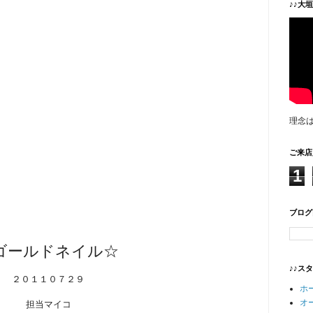
♪♪大
理念
ご来店
1
ブログ
ゴールドネイル☆
♪♪ス
２０１１０７２９
ホ
オ
担当マイコ