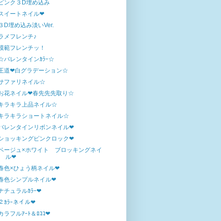
ピンク３D埋め込み
スイートネイル❤
３D埋め込み淡いVer.
ラメフレンチ♪
模範フレンチッ！
☆バレンタインｶﾗｰ☆
王道❤白グラデーション☆
サファリネイル☆
お花ネイル❤春先先先取り☆
キラキラ上品ネイル☆
キラキラショートネイル☆
バレンタインリボンネイル❤
ショッキングピンクロック❤
ベージュ×ホワイト ブロッキングネイ
ル❤
春色×ひょう柄ネイル❤
春色シンプルネイル❤
ナチュラルｶﾗｰ❤
２ｶﾗｰネイル❤
カラフルｱｰﾄ＆ﾛｺｺ❤