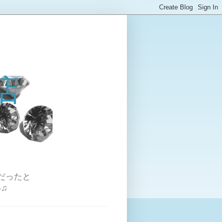
店
だったと
♫