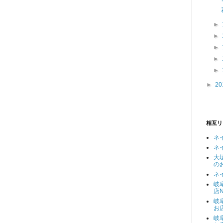
►
►
►
►
►
►
20
相互リ
ネ
ネ
大
の
ネ
岐
店N
岐
お
岐