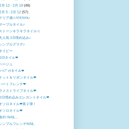
2月 12 - 2月 19
(48)
2月 5 - 2月 12
(57)
クリア感☆ｷﾗｷﾗﾈｲﾙ♪
マーブルネイル♪
ストーンキラキラネイル☆
大人気３D埋め込み♪
シンプルグラデ♪
ネイビー
３Dネイル❤
ベージュ
ﾊｰﾄﾌﾟｯﾁネイル❤
ドット＆リボンネイル❤
ハートフレンチ❤
ラメストライプネイル❤
３D埋め込みエレガントネイル❤
オソロネイル❤第２弾！
オソロネイル❤
春ｶﾗｰNAIL...
シンプルフレンチNAIL.