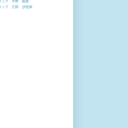
タッフ 平野 由貴
タッフ 江田 沙也加