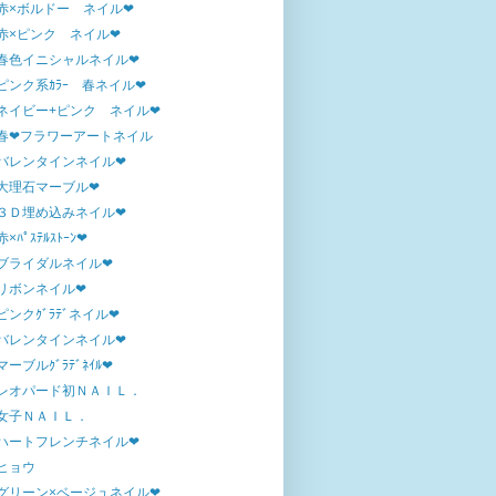
赤×ボルドー ネイル❤
赤×ピンク ネイル❤
春色イニシャルネイル❤
ピンク系ｶﾗｰ 春ネイル❤
ネイビー+ピンク ネイル❤
春❤フラワーアートネイル
バレンタインネイル❤
大理石マーブル❤
３Ｄ埋め込みネイル❤
赤×ﾊﾟｽﾃﾙｽﾄｰﾝ❤
ブライダルネイル❤
リボンネイル❤
ピンクｸﾞﾗﾃﾞネイル❤
バレンタインネイル❤
マーブルｸﾞﾗﾃﾞﾈｲﾙ❤
レオパード初ＮＡＩＬ．
女子ＮＡＩＬ．
ハートフレンチネイル❤
ヒョウ
グリーン×ベージュネイル❤