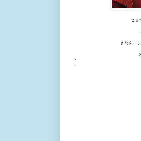
ヒョ
また次回も
・
・