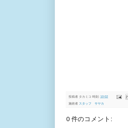
投稿者
タカミコ
時刻:
10:02
施術者
スタッフ サヤカ
0 件のコメント: