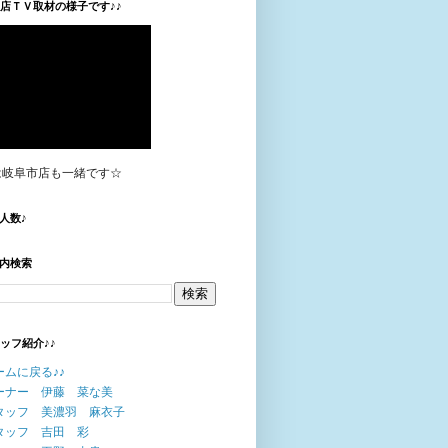
垣店ＴＶ取材の様子です♪♪
は岐阜市店も一緒です☆
人数♪
内検索
タッフ紹介♪♪
ームに戻る♪♪
ーナー 伊藤 菜な美
タッフ 美濃羽 麻衣子
タッフ 吉田 彩