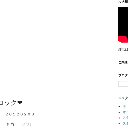
♪♪大
理念
ご来店
ブログ
♪♪ス
ロック❤
ホ
オ
２０１２０２０８
ス
ス
担当 サヤカ