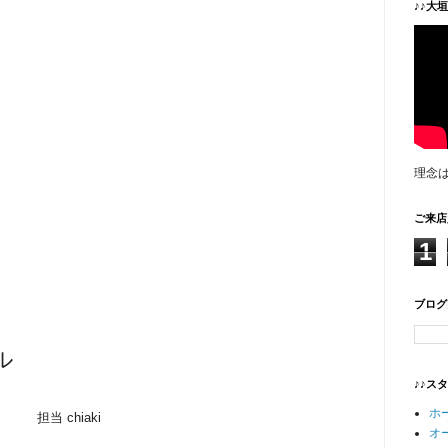
♪♪大
理念
ご来店
1
ブログ
ル
♪♪ス
ホ
担当 chiaki
オ