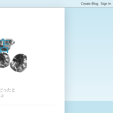
店
だったと
♫