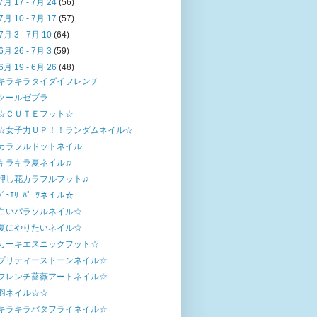
7月 17 - 7月 24
(56)
7月 10 - 7月 17
(57)
7月 3 - 7月 10
(64)
6月 26 - 7月 3
(59)
6月 19 - 6月 26
(48)
キラキラタイダイフレンチ
クールゼブラ
☆ＣＵＴＥフット☆
☆女子力ＵＰ！！ランダムネイル☆
カラフルドットネイル
キラキラ夏ネイル♫
押し花カラフルフット♫
ｼﾞｭｴﾘｰﾊﾟｰﾂネイル☆
白いパラソルネイル☆
夏にやりたいネイル☆
カーキエスニックフット☆
プリティーストーンネイル☆
フレンチ薔薇アートネイル☆
羽ネイル☆☆
キラキラバタフライネイル☆