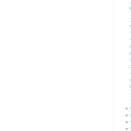
►
►
►
►