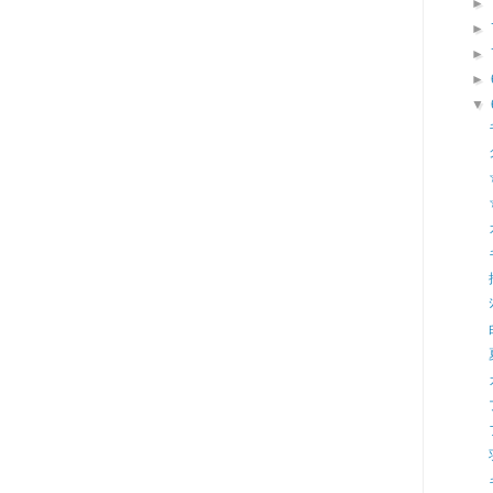
►
►
►
►
▼