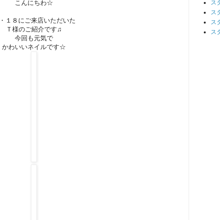
こんにちわ☆
ス
ス
・１８にご来店いただいた
ス
Ｔ様のご紹介です♫
ス
今回も元気で
かわいいネイルです☆