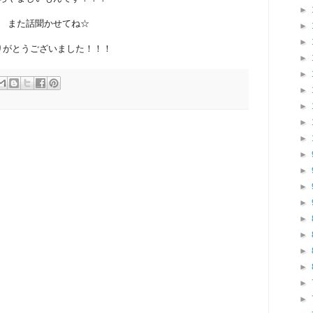
►
また話聞かせてね☆
►
►
りがとうございました！！！
►
►
►
►
►
►
►
►
►
►
►
►
►
►
►
►