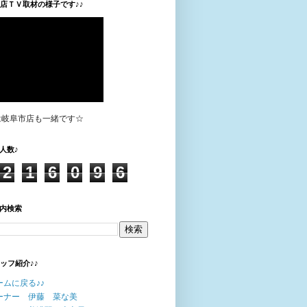
垣店ＴＶ取材の様子です♪♪
は岐阜市店も一緒です☆
人数♪
2
1
6
0
9
6
内検索
タッフ紹介♪♪
ームに戻る♪♪
ーナー 伊藤 菜な美