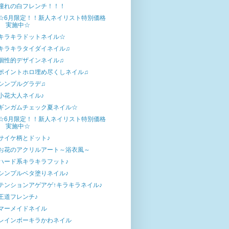
憧れの白フレンチ！！！
☆6月限定！！新人ネイリスト特別価格
実施中☆
キラキラドットネイル☆
キラキラタイダイネイル♫
個性的デザインネイル♫
ポイントホロ埋め尽くしネイル♫
シンプルグラデ♫
小花大人ネイル♪
ギンガムチェック夏ネイル☆
☆6月限定！！新人ネイリスト特別価格
実施中☆
サイケ柄とドット♪
お花のアクリルアート～浴衣風～
ハード系キラキラフット♪
シンプルベタ塗りネイル♪
テンションアゲアゲ↑キラキラネイル♪
王道フレンチ♪
マーメイドネイル
レインボーキラかわネイル