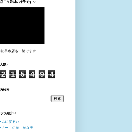
垣店ＴＶ取材の様子です♪♪
は岐阜市店も一緒です☆
人数♪
2
1
5
4
9
4
内検索
タッフ紹介♪♪
ームに戻る♪♪
ーナー 伊藤 菜な美