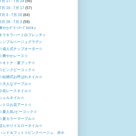
7月 17 - 7月 24
(56)
7月 10 - 7月 17
(57)
7月 3 - 7月 10
(64)
6月 26 - 7月 3
(59)
爽やかｸﾞﾘｰﾝﾏｰﾌﾞﾙﾈｲﾙ♫
キラキラハート白フレンチ♫
シンプルベージュグラデ♫
☆成人式チップオーダー☆
☆爽やかレース☆
☆オトナ・夏プッチ☆
☆ピンクピーコック☆
☆結婚式お呼ばれネイル☆
☆大人なマーブル☆
小花レースネイル☆
シェルネイル☆
レトロお花アート☆
☆夏人気♪ピーコック☆
☆夏カラーマーブル☆
ぼんやりイエローネイル☆
ハンド＆フット☆ピンクベージュ、赤ホ