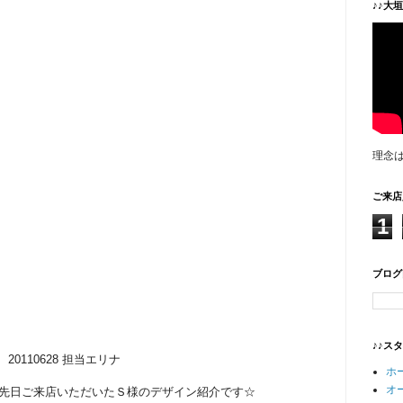
♪♪大
理念
ご来店
1
ブログ
♪♪ス
20110628 担当エリナ
ホ
オ
先日ご来店いただいたＳ様のデザイン紹介です☆