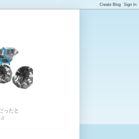
店
だったと
♫