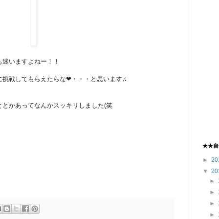
も迷いますよねー！！
に挑戦してもらえたらな❤・・・と思います♫
ととかあってなんかスッキリしました(笑
★★自
►
20
▼
20
►
►
►
►