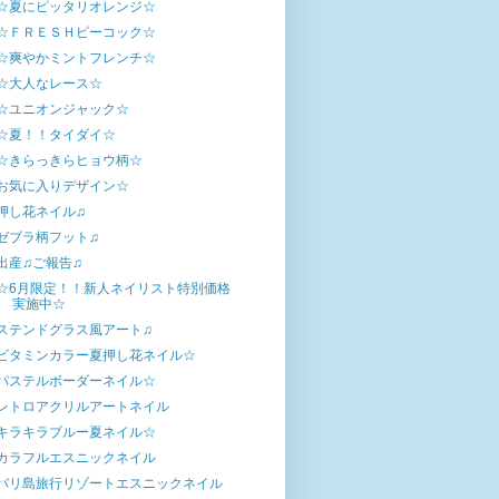
☆夏にピッタリオレンジ☆
☆ＦＲＥＳＨピーコック☆
☆爽やかミントフレンチ☆
☆大人なレース☆
☆ユニオンジャック☆
☆夏！！タイダイ☆
☆きらっきらヒョウ柄☆
お気に入りデザイン☆
押し花ネイル♫
ゼブラ柄フット♫
出産♫ご報告♫
☆6月限定！！新人ネイリスト特別価格
実施中☆
ステンドグラス風アート♫
ビタミンカラー夏押し花ネイル☆
パステルボーダーネイル☆
レトロアクリルアートネイル
キラキラブルー夏ネイル☆
カラフルエスニックネイル
バリ島旅行リゾートエスニックネイル