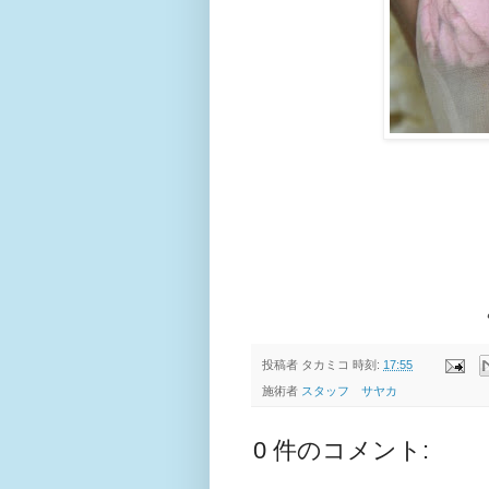
投稿者
タカミコ
時刻:
17:55
施術者
スタッフ サヤカ
0 件のコメント: