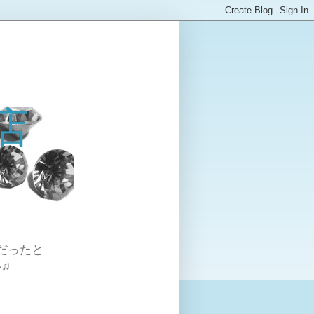
店
だったと
♫