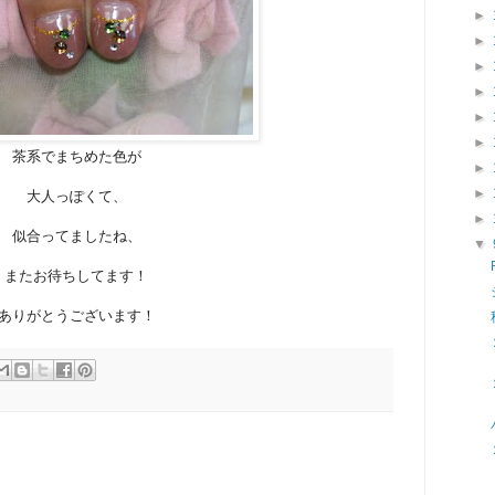
►
►
►
►
►
►
茶系でまちめた色が
►
►
大人っぽくて、
►
似合ってましたね、
▼
またお待ちしてます！
ありがとうございます！