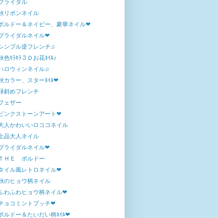
ブライダル
秋リボンネイル
ボルドー＆ネイビー、豪華ネイル❤
ブライダルネイル❤
シンプル逆フレンチ♫
秋色ｷﾗｷﾗ３Ｄお花ﾈｲﾙ♪
ハロウィンネイル♫
秋カラー、スターﾈｲﾙ❤
緑斜めフレンチ
フェザー
ピンクストーンアート❤
大人かわいいロココネイル
上品大人ネイル
ブライダルネイル❤
ＴＨＥ ボルドー
タイル風レトロネイル❤
秋のヒョウ柄ネイル
ふわふわヒョウ柄ネイル❤
チョコミントプッチ❤
ボルドー＆たいだい柄ﾈｲﾙ❤