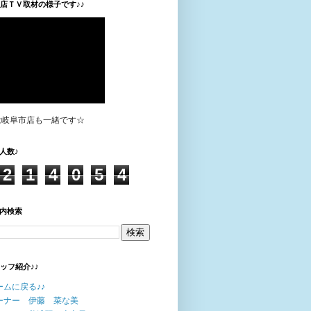
垣店ＴＶ取材の様子です♪♪
は岐阜市店も一緒です☆
人数♪
2
1
4
0
5
4
内検索
タッフ紹介♪♪
ームに戻る♪♪
ーナー 伊藤 菜な美