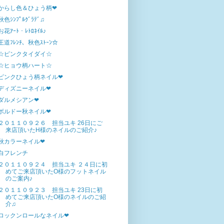
からし色＆ひょう柄❤
秋色ｼﾝﾌﾟﾙｸﾞﾗﾃﾞ♫
お花ｱｰﾄ・ﾚﾄﾛﾈｲﾙ♪
王道ﾌﾚﾝﾁ、秋色ｽﾄｰﾝ☆
☆ピンクタイダイ☆
☆ヒョウ柄ハート☆
ピンクひょう柄ネイル❤
ディズニーネイル❤
ダルメシアン❤
ボルドー秋ネイル❤
２０１１０９２６ 担当ユキ 26日にご
来店頂いたH様のネイルのご紹介♪
秋カラーネイル❤
白フレンチ
２０１１０９２４ 担当ユキ ２４日に初
めてご来店頂いたO様のフットネイル
のご案内♪
２０１１０９２３ 担当ユキ 23日に初
めてご来店頂いたO様のネイルのご紹
介♫
ロックンロールなネイル❤