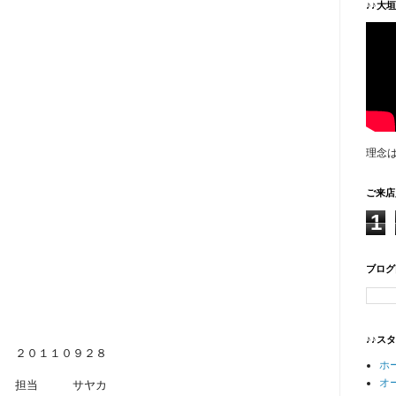
♪♪大
理念
ご来店
1
ブログ
♪♪ス
２０１１０９２８
ホ
オ
担当 サヤカ