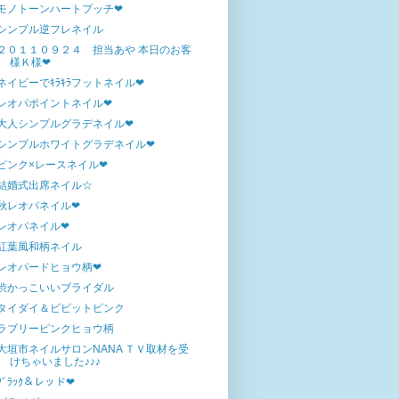
モノトーンハートプッチ❤
シンプル逆フレネイル
２０１１０９２４ 担当あや 本日のお客
様Ｋ様❤
ネイビーでｷﾗｷﾗフットネイル❤
レオパポイントネイル❤
大人シンプルグラデネイル❤
シンプルホワイトグラデネイル❤
ピンク×レースネイル❤
結婚式出席ネイル☆
秋レオパネイル❤
レオパネイル❤
紅葉風和柄ネイル
レオパードヒョウ柄❤
渋かっこいいブライダル
タイダイ＆ビビットピンク
ラブリーピンクヒョウ柄
大垣市ネイルサロンNANA ＴＶ取材を受
けちゃいました♪♪♪
ﾌﾞﾗｯｸ＆レッド❤