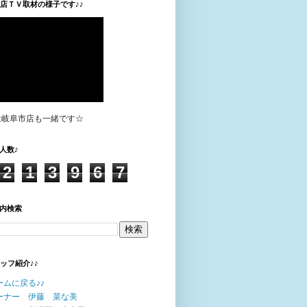
垣店ＴＶ取材の様子です♪♪
は岐阜市店も一緒です☆
人数♪
2
1
3
9
6
7
内検索
タッフ紹介♪♪
ームに戻る♪♪
ーナー 伊藤 菜な美