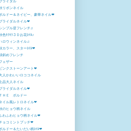
ブライダル
秋リボンネイル
ボルドー＆ネイビー、豪華ネイル❤
ブライダルネイル❤
シンプル逆フレンチ♫
秋色ｷﾗｷﾗ３Ｄお花ﾈｲﾙ♪
ハロウィンネイル♫
秋カラー、スターﾈｲﾙ❤
緑斜めフレンチ
フェザー
ピンクストーンアート❤
大人かわいいロココネイル
上品大人ネイル
ブライダルネイル❤
ＴＨＥ ボルドー
タイル風レトロネイル❤
秋のヒョウ柄ネイル
ふわふわヒョウ柄ネイル❤
チョコミントプッチ❤
ボルドー＆たいだい柄ﾈｲﾙ❤