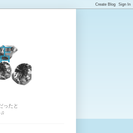
店
だったと
♫