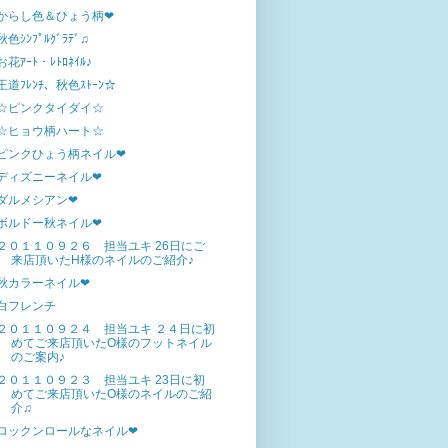
からし色＆ひょう柄❤
秋色ｼﾝﾌﾟﾙｸﾞﾗﾃﾞ♫
お花ｱｰﾄ・ﾚﾄﾛﾈｲﾙ♪
王道ﾌﾚﾝﾁ、秋色ｽﾄｰﾝ☆
☆ピンクタイダイ☆
☆ヒョウ柄ハート☆
ピンクひょう柄ネイル❤
ディズニーネイル❤
ダルメシアン❤
ボルドー秋ネイル❤
２０１１０９２６ 担当ユキ 26日にご
来店頂いたH様のネイルのご紹介♪
秋カラーネイル❤
白フレンチ
２０１１０９２４ 担当ユキ ２４日に初
めてご来店頂いたO様のフットネイル
のご案内♪
２０１１０９２３ 担当ユキ 23日に初
めてご来店頂いたO様のネイルのご紹
介♫
ロックンロールなネイル❤