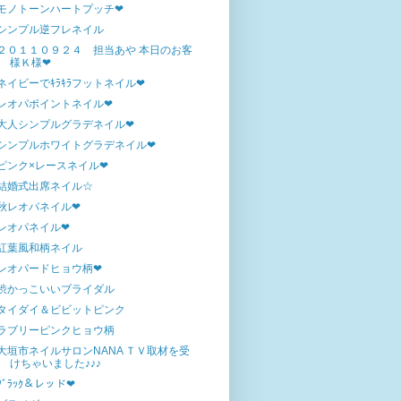
モノトーンハートプッチ❤
シンプル逆フレネイル
２０１１０９２４ 担当あや 本日のお客
様Ｋ様❤
ネイビーでｷﾗｷﾗフットネイル❤
レオパポイントネイル❤
大人シンプルグラデネイル❤
シンプルホワイトグラデネイル❤
ピンク×レースネイル❤
結婚式出席ネイル☆
秋レオパネイル❤
レオパネイル❤
紅葉風和柄ネイル
レオパードヒョウ柄❤
渋かっこいいブライダル
タイダイ＆ビビットピンク
ラブリーピンクヒョウ柄
大垣市ネイルサロンNANA ＴＶ取材を受
けちゃいました♪♪♪
ﾌﾞﾗｯｸ＆レッド❤