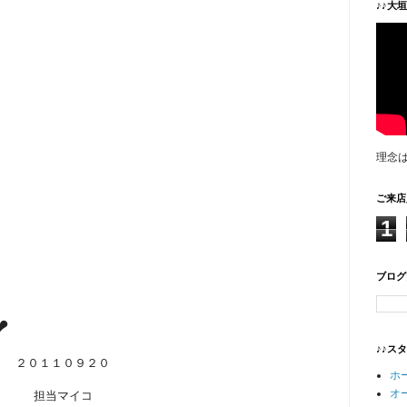
♪♪大
理念
ご来店
1
ブログ
❤
♪♪ス
２０１１０９２０
ホ
オ
担当マイコ