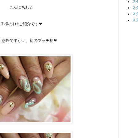
ス
こんにちわ☆
ス
ス
ス
Ｔ様のﾈｲﾙご紹介です❤
、意外ですが…、初のプッチ柄❤