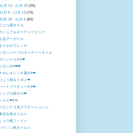
11月 13 - 11月 20
(55)
11月 6 - 11月 13
(74)
10月 30 - 11月 6
(84)
ロココ調ネイル
カジュアルヌーディーピンク
上品アーガイル
キラホロフレンチ
リボンパーツのヌーディーネイル
ゴージャスﾈｲﾙ❤
リボンﾈｲﾙ❤❤
ナポレオンＪＫ風ﾈｲﾙ❤
ひょう柄＆リボン❤
ハートプリティーﾈｲﾙ❤
シンプル秋ﾌﾚﾝﾁ❤
シェル❤ﾈｲﾙ
☆ピンク３色グラデーション☆
東京出発ネイル☆
ヒョウ柄フット♫
パイソン柄ネイル☆