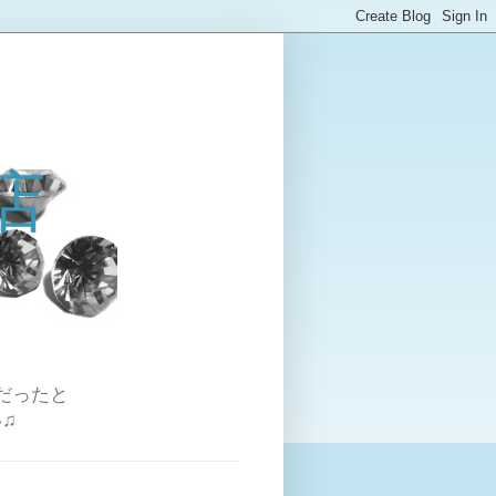
店
だったと
♫