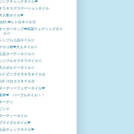
ピンクチェックネイル❤
キラキラグラデーションネイル
大人豹ネイル❤
秋ｶﾗｰ❤レトロネイル☆
オーダーチップ❤南国ウェディングネイ
ル☆
シンプル上品ネイル☆
クロコ柄❤大人ネイル☆
上品ヌーディネイル☆
シンプルキラキラネイル☆
大人ボルドーネイル☆
ﾛｰｽﾞピンクキラキラネイル☆
ｴﾚｶﾞﾝﾄロココネイル☆
ヌーディーフェザーネイル❤
豪華❤ パープルネイル！！
ヌーディ
ピンク
ヌーディーネイル
ブライダルネイル❤
上品チェックネイル❤