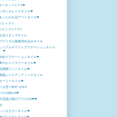
ヌーディーﾏｰﾌﾞﾙ❤
リボン＆レースネイル❤
あったかお花アートネイル❤
☆レトロ☆
☆ピンクﾏｰﾌﾞﾙ☆
上品スタッズネイル
ブライダル薔薇埋め込みネイル
シンプルホワイトグラデーションネイル
❤
秋色グラデーションネイル❤
爽やかペイズリーネイル❤
花満開フットネイル❤
薔薇レースアンティークネイル
ガーリーネイル❤
ベタ塗り秋ｶﾗｰﾈｲﾙ☆
ﾊｰﾄﾋｮｳ柄ﾈｲﾙ❤
不思議の国のアリスﾈｲﾙ❤❤
秋
レトロカラーネイル❤