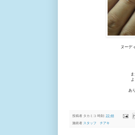
ヌーデ
ま
よ
あ
投稿者
タカミコ
時刻:
22:48
施術者
スタッフ チアキ