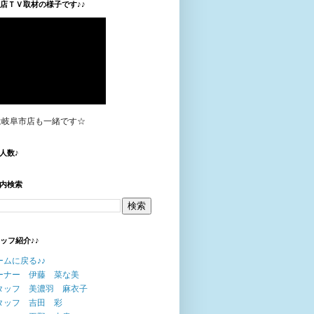
垣店ＴＶ取材の様子です♪♪
は岐阜市店も一緒です☆
人数♪
内検索
タッフ紹介♪♪
ームに戻る♪♪
ーナー 伊藤 菜な美
タッフ 美濃羽 麻衣子
タッフ 吉田 彩