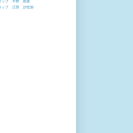
タッフ 平野 由貴
タッフ 江田 沙也加