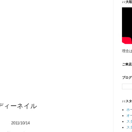
♪♪大
理念
ご来店
ブログ
♪♪ス
ディーネイル
ホ
オ
ス
2011/10/14
ス