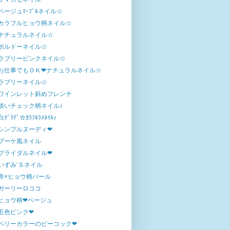
ベージュﾏｰﾌﾞﾙネイル☆
カラフルヒョウ柄ネイル☆
ナチュラルネイル☆
ボルドーネイル☆
ラブリーピンクネイル☆
お仕事でもＯＫ❤ナチュラルネイル☆
ラブリーネイル☆
ワインレット斜めフレンチ
淡いチェック柄ネイル♪
白ｸﾞﾗﾃﾞ☆ｶﾗﾌﾙﾗﾒﾈｲﾙ♪
シンプルヌーディ❤
ブーケ風ネイル
ブライダルネイル❤
いずみ‘Ｓネイル
赤×ヒョウ柄パール
ガーリーロココ
ヒョウ柄❤ベージュ
五色ピンク❤
ベリーカラーのピーコック❤