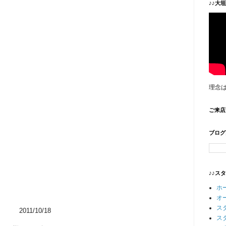
♪♪大
理念
ご来店
ブログ
♪♪ス
ホ
オ
ス
2011/10/18
ス