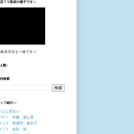
垣店ＴＶ取材の様子です♪♪
は岐阜市店も一緒です☆
人数♪
内検索
タッフ紹介♪♪
ームに戻る♪♪
ーナー 伊藤 菜な美
タッフ 美濃羽 麻衣子
タッフ 吉田 彩