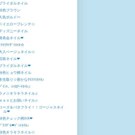
ブライダルネイル
秋色ブラウン
人気ボルドー
☆イエローフレンチ☆
ディズニーネイル
発表会ネイル❤
ｷﾗｷﾗﾀｲﾀﾞｲﾈｲﾙ☆
大人ベージュネイル☆
芸術ネイル❤
ブライダルネイル❤
秋色ヒョウ柄ネイル
冬先取り☆密かなｸﾘｽﾏｽﾈｲﾙ♪
ﾎﾟｲﾝﾄ、ﾚﾄﾛｱｰﾄﾈｲﾙ♫
ラメ☆キラキラネイル♫
ｗａｏとお揃いネイル♫
ローズ＆バタフライ！！ゴージャスネイ
ル❤
秋色チェック柄ﾈｲﾙ❤
ﾌﾞﾗｲﾀﾞﾙ❤ﾄﾞｯﾄﾈｲﾙ♪
秋色キラキラネイル☆