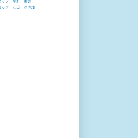
タッフ 平野 由貴
タッフ 江田 沙也加