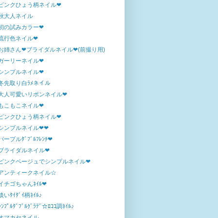
ピンクひょう柄ネイル❤
秋大人ネイル
初の試みカラー❤
流行色ネイル❤
お姉さん❤ブライダルネイル❤(前撮り用)
ガーリーネイル❤
シンプルネイル❤
冬先取り白ﾗﾒネイル
大人可愛いリボンネイル❤
もこもこネイル❤
ピンクひょう柄ネイル❤
シンプルネイル❤❤
パープルﾀﾞﾌﾞﾙﾌﾚﾝﾁ❤
ブライダルネイル❤
ピンクベージュでシンプルネイル❤
アンティークネイル☆
イチゴちゃんﾈｲﾙ❤
淡いﾀｲﾀﾞｲ柄ﾈｲﾙ♪
ｼﾝﾌﾟﾙﾀﾞﾌﾞﾙｸﾞﾗﾃﾞ☆ﾛｺｺ調ﾈｲﾙ♪
オマカセネイル