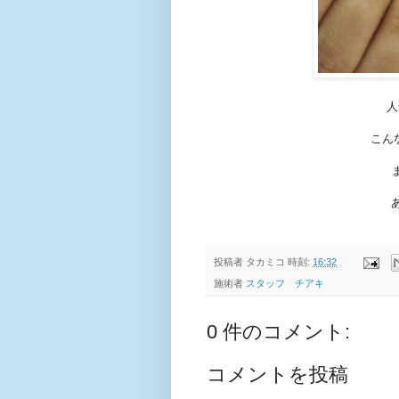
人
こん
投稿者
タカミコ
時刻:
16:32
施術者
スタッフ チアキ
0 件のコメント:
コメントを投稿