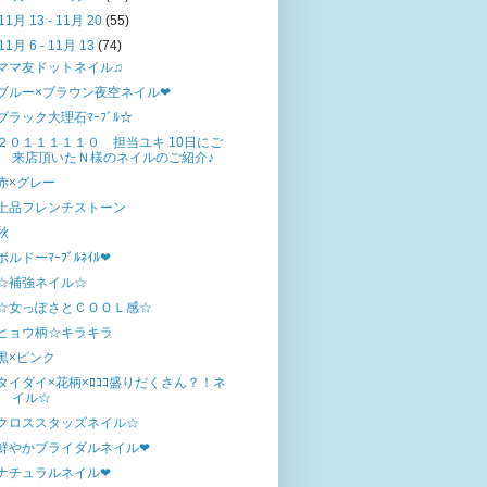
11月 13 - 11月 20
(55)
11月 6 - 11月 13
(74)
ママ友ドットネイル♫
ブルー×ブラウン夜空ネイル❤
ブラック大理石ﾏｰﾌﾞﾙ☆
２０１１１１１０ 担当ユキ 10日にご
来店頂いたＮ様のネイルのご紹介♪
赤×グレー
上品フレンチストーン
秋
ボルドーﾏｰﾌﾞﾙﾈｲﾙ❤
☆補強ネイル☆
☆女っぽさとＣＯＯＬ感☆
ヒョウ柄☆キラキラ
黒×ピンク
タイダイ×花柄×ﾛｺｺ盛りだくさん？！ネ
イル☆
クロススタッズネイル☆
鮮やかブライダルネイル❤
ナチュラルネイル❤