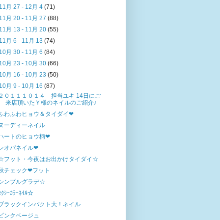
11月 27 - 12月 4
(71)
11月 20 - 11月 27
(88)
11月 13 - 11月 20
(55)
11月 6 - 11月 13
(74)
10月 30 - 11月 6
(84)
10月 23 - 10月 30
(66)
10月 16 - 10月 23
(50)
10月 9 - 10月 16
(87)
２０１１１０１４ 担当ユキ 14日にご
来店頂いたＹ様のネイルのご紹介♪
ふわふわヒョウ＆タイダイ❤
ヌーディーネイル
ハートのヒョウ柄❤
レオパネイル❤
☆フット・今夜はお出かけタイダイ☆
秋チェック❤フット
シンプルグラデ☆
ｾｸｼｰｶﾗｰﾈｲﾙ☆
ブラックインパクト大！ネイル
ピンクベージュ