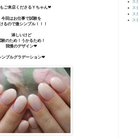
ス
もご来店くださるＹちゃん❤
ス
ス
今回はお仕事で試験を
ス
けるので激シンプル！！！
淋しいけど
試験のため！うかるため！
我慢のデザイン❤
シンプルグラデーション❤