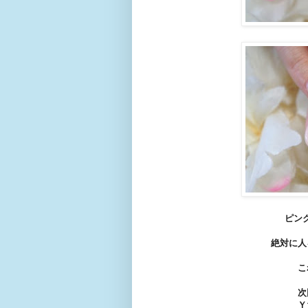
ピン
絶対に人
こ
次
Ｙ