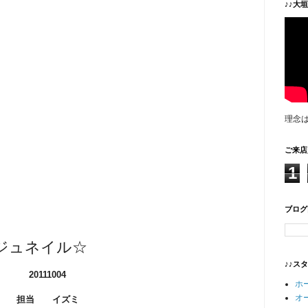
♪♪大
理念
ご来店
1
ブログ
ジュネイル☆
♪♪ス
20111004
ホ
オ
担当 イズミ