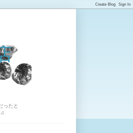
店
だったと
♫