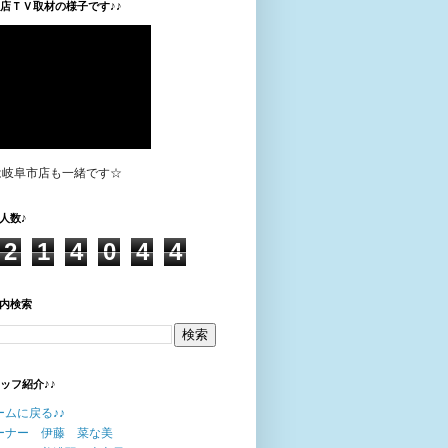
垣店ＴＶ取材の様子です♪♪
は岐阜市店も一緒です☆
人数♪
2
1
4
0
4
4
内検索
タッフ紹介♪♪
ームに戻る♪♪
ーナー 伊藤 菜な美