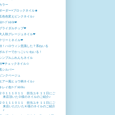
カラー
ボーダー×ブロックネイル★
五色色変えピンクネイル♪
秋ﾏｰﾌﾞﾙﾈｲﾙ❤
ブライダルチップ❤
大人秋グレージュネイル❤
クリーミネイル❤
秋！ハロウィン意識した？系ねいる
ボルドーでかっこいいねいる！
シンプルふれんちネイル
秋❤チェックネイル☆
黒シルバー
ピンクベージュ
エアー風ヒョウ柄ネイル♪
キレイ色ﾏｰﾌﾞﾙﾈｲﾙ♪
２０１１１０１１ 担当ユキ １１日にご
来店頂いたＯ様のネイルのご紹介♪
２０１１１０１１ 担当ユキ １１日にご
来店いただいたＫ様のネイルのご紹介
♪