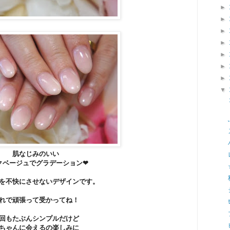
►
►
►
►
►
►
►
▼
肌なじみのいい
クベージュでグラデーション❤
を不快にさせないデザインです。
れで頑張って受かってね！
回もたぶんシンプルだけど
ちゃんに会えるの楽しみに