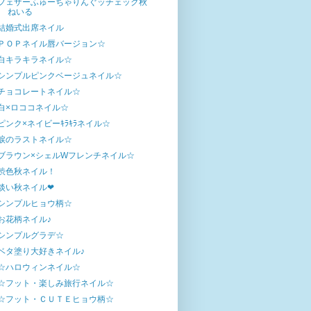
フェザーふゅーちゃりんぐッチェック秋
ねいる
結婚式出席ネイル
ＰＯＰネイル唇バージョン☆
白キラキラネイル☆
シンプルピンクベージュネイル☆
チョコレートネイル☆
白×ロココネイル☆
ピンク×ネイビーｷﾗｷﾗネイル☆
涙のラストネイル☆
ブラウン×シェルWフレンチネイル☆
渋色秋ネイル！
淡い秋ネイル❤
シンプルヒョウ柄☆
お花柄ネイル♪
シンプルグラデ☆
ベタ塗り大好きネイル♪
☆ハロウィンネイル☆
☆フット・楽しみ旅行ネイル☆
☆フット・ＣＵＴＥヒョウ柄☆