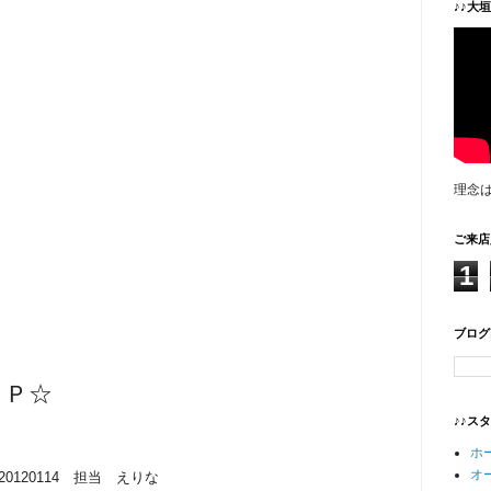
♪♪大
理念
ご来店
1
ブログ
ＵＰ☆
♪♪ス
ホ
オ
20120114 担当 えりな