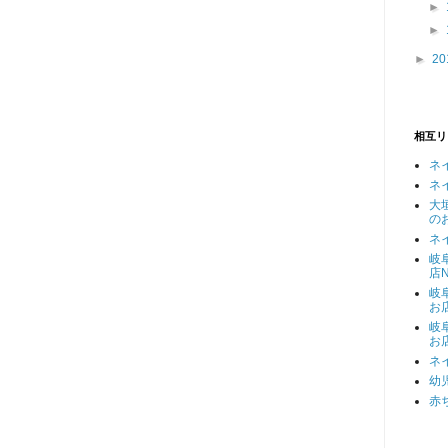
►
►
►
20
相互リ
ネ
ネ
大
の
ネ
岐
店N
岐
お
岐
お
ネ
幼
赤