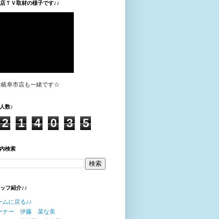
垣店ＴＶ取材の様子です♪♪
は岐阜市店も一緒です☆
人数♪
2
1
4
0
3
5
内検索
タッフ紹介♪♪
ームに戻る♪♪
ーナー 伊藤 菜な美