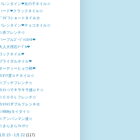
バレンタイン❤女の子ネイル☆
ハード❤クラックネイル☆
ｷﾞﾗｷﾞﾗショートネイル☆
バレンタイン❤チョコネイル☆
☆赤フレンチ☆
パープルｺﾞｰｼﾞｬｽﾈｲﾙ❤
大人大理石ﾏｰﾌﾞﾙ❤
ロックネイル❤
ブライダルネイル❤
ヌーディーヒョウ柄❤
☆ｵﾝﾅ度ＵＰネイル☆
☆プッチフレンチ☆
☆ｽﾄｰﾝでキラキラ感ＵＰ☆
☆ＣＯＯＬフレンチ☆
☆ｷﾗｷﾗダブルフレンチ☆
☆Milkyタイダイ☆
☆アンパンマン達☆
☆きらきらﾌﾚﾝﾁ☆
1月 15 - 1月 22
(117)