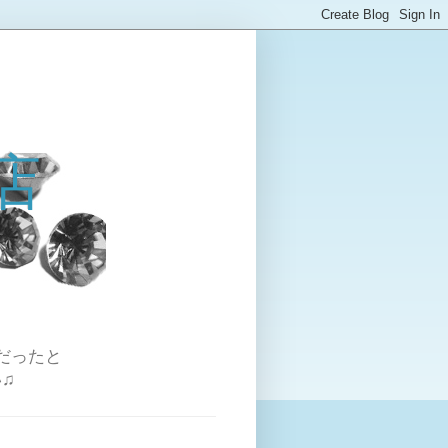
店
だったと
♫