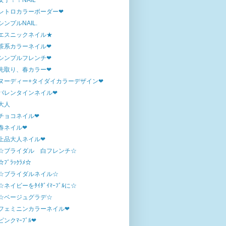
女子！！NAIL
レトロカラーボーダー❤
シンプルNAIL.
エスニックネイル★
茶系カラーネイル❤
シンプルフレンチ❤
先取り、春カラー❤
ヌーディー+タイダイカラーデザイン❤
バレンタインネイル❤
大人
チョコネイル❤
春ネイル❤
上品大人ネイル❤
☆ブライダル 白フレンチ☆
☆ﾌﾞﾗｯｸﾗﾒ☆
☆ブライダルネイル☆
☆ネイビーをﾀｲﾀﾞｲﾏｰﾌﾞﾙに☆
☆ベージュグラデ☆
フェミニンカラーネイル❤
ピンクﾏｰﾌﾞﾙ❤