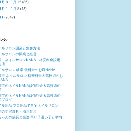
1月 8 - 1月 15
(86)
1月 1 - 1月 8
(48)
11
(2647)
ンク♪
イルサロン開業と集客方法
イルサロンの開業と経営
垣 ネイルサロンNANA 格安料金設定
お店
イルサロン 岐阜 低料金のお店NANA
阜市 ネイルサロン 格安料金＆高技術のお
ANA
阜市のネイルNANAは低料金＆高技術の
店
阜市のネイルNANAは低料金＆高技術の
店ブログ
イル用品 プロ用品で自宅ネイルサロン
児の学習遊具・幼児育児
ちゃんの成長と発達 早い子遅い子と平均