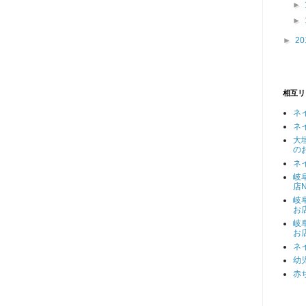
►
►
►
20
相互リ
ネ
ネ
大
の
ネ
岐
店N
岐
お
岐
お
ネ
幼
赤