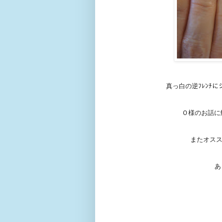
真っ白の逆ﾌﾚﾝﾁ
Ｏ様のお話に
またオスス
あ