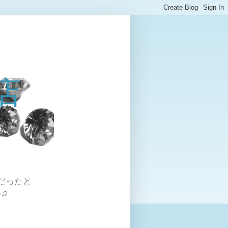
店
だったと
♫