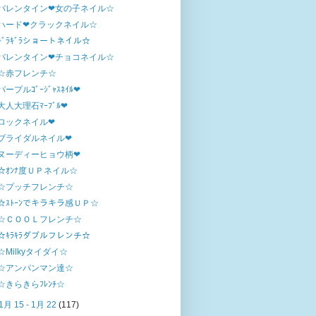
バレンタイン❤女の子ネイル☆
ハード❤クラックネイル☆
ｷﾞﾗｷﾞﾗショートネイル☆
バレンタイン❤チョコネイル☆
☆赤フレンチ☆
パープルｺﾞｰｼﾞｬｽﾈｲﾙ❤
大人大理石ﾏｰﾌﾞﾙ❤
ロックネイル❤
ブライダルネイル❤
ヌーディーヒョウ柄❤
☆ｵﾝﾅ度ＵＰネイル☆
☆プッチフレンチ☆
☆ｽﾄｰﾝでキラキラ感ＵＰ☆
☆ＣＯＯＬフレンチ☆
☆ｷﾗｷﾗダブルフレンチ☆
☆Milkyタイダイ☆
☆アンパンマン達☆
☆きらきらﾌﾚﾝﾁ☆
1月 15 - 1月 22
(117)