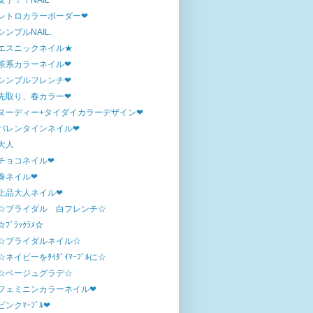
女子！！NAIL
レトロカラーボーダー❤
シンプルNAIL.
エスニックネイル★
茶系カラーネイル❤
シンプルフレンチ❤
先取り、春カラー❤
ヌーディー+タイダイカラーデザイン❤
バレンタインネイル❤
大人
チョコネイル❤
春ネイル❤
上品大人ネイル❤
☆ブライダル 白フレンチ☆
☆ﾌﾞﾗｯｸﾗﾒ☆
☆ブライダルネイル☆
☆ネイビーをﾀｲﾀﾞｲﾏｰﾌﾞﾙに☆
☆ベージュグラデ☆
フェミニンカラーネイル❤
ピンクﾏｰﾌﾞﾙ❤