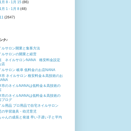
1月 8 - 1月 15
(86)
1月 1 - 1月 8
(48)
11
(2647)
ンク♪
イルサロン開業と集客方法
イルサロンの開業と経営
垣 ネイルサロンNANA 格安料金設定
お店
イルサロン 岐阜 低料金のお店NANA
阜市 ネイルサロン 格安料金＆高技術のお
ANA
阜市のネイルNANAは低料金＆高技術の
店
阜市のネイルNANAは低料金＆高技術の
店ブログ
イル用品 プロ用品で自宅ネイルサロン
児の学習遊具・幼児育児
ちゃんの成長と発達 早い子遅い子と平均