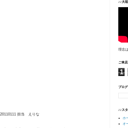
♪♪大
理念
ご来店
1
ブログ
♪♪ス
20110111 担当 えりな
ホ
オ