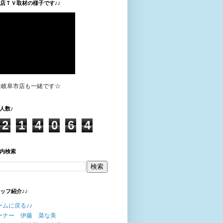
垣店ＴＶ取材の様子です♪♪
は岐阜市店も一緒です☆
人数♪
2
1
4
0
6
4
内検索
タッフ紹介♪♪
ームに戻る♪♪
ーナー 伊藤 菜な美