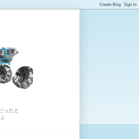
店
だったと
♫