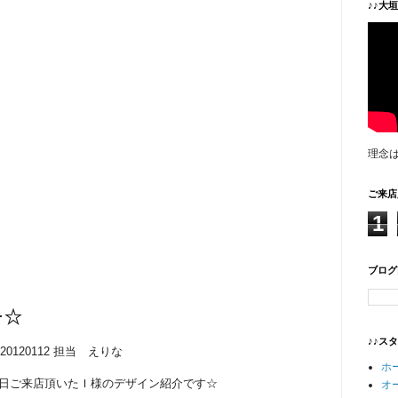
♪♪大
理念
ご来店
1
ブログ
チ☆
♪♪ス
20120112 担当 えりな
ホ
日ご来店頂いたＩ様のデザイン紹介です☆
オ