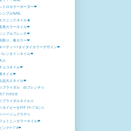
女子！！NAIL
レトロカラーボーダー❤
シンプルNAIL.
エスニックネイル★
茶系カラーネイル❤
シンプルフレンチ❤
先取り、春カラー❤
ヌーディー+タイダイカラーデザイン❤
バレンタインネイル❤
大人
チョコネイル❤
春ネイル❤
上品大人ネイル❤
☆ブライダル 白フレンチ☆
☆ﾌﾞﾗｯｸﾗﾒ☆
☆ブライダルネイル☆
☆ネイビーをﾀｲﾀﾞｲﾏｰﾌﾞﾙに☆
☆ベージュグラデ☆
フェミニンカラーネイル❤
ピンクﾏｰﾌﾞﾙ❤