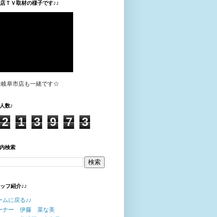
垣店ＴＶ取材の様子です♪♪
は岐阜市店も一緒です☆
人数♪
2
1
3
9
7
3
内検索
タッフ紹介♪♪
ームに戻る♪♪
ーナー 伊藤 菜な美