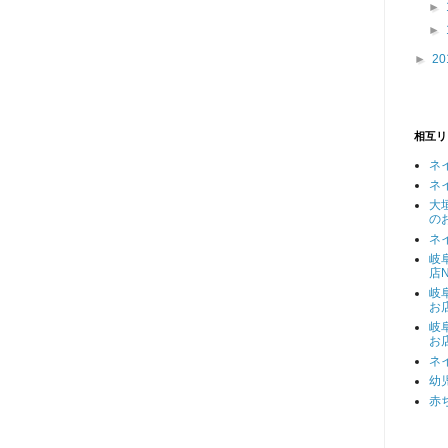
►
►
►
20
相互リ
ネ
ネ
大
の
ネ
岐
店N
岐
お
岐
お
ネ
幼
赤