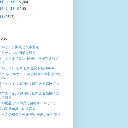
1月 8 - 1月 15
(86)
1月 1 - 1月 8
(48)
11
(2647)
ンク♪
イルサロン開業と集客方法
イルサロンの開業と経営
垣 ネイルサロンNANA 格安料金設定
お店
イルサロン 岐阜 低料金のお店NANA
阜市 ネイルサロン 格安料金＆高技術のお
ANA
阜市のネイルNANAは低料金＆高技術の
店
阜市のネイルNANAは低料金＆高技術の
店ブログ
イル用品 プロ用品で自宅ネイルサロン
児の学習遊具・幼児育児
ちゃんの成長と発達 早い子遅い子と平均