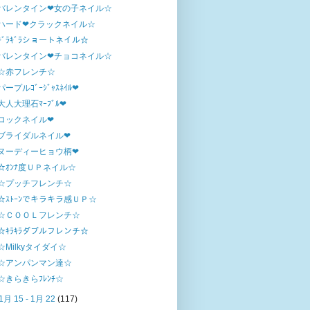
バレンタイン❤女の子ネイル☆
ハード❤クラックネイル☆
ｷﾞﾗｷﾞﾗショートネイル☆
バレンタイン❤チョコネイル☆
☆赤フレンチ☆
パープルｺﾞｰｼﾞｬｽﾈｲﾙ❤
大人大理石ﾏｰﾌﾞﾙ❤
ロックネイル❤
ブライダルネイル❤
ヌーディーヒョウ柄❤
☆ｵﾝﾅ度ＵＰネイル☆
☆プッチフレンチ☆
☆ｽﾄｰﾝでキラキラ感ＵＰ☆
☆ＣＯＯＬフレンチ☆
☆ｷﾗｷﾗダブルフレンチ☆
☆Milkyタイダイ☆
☆アンパンマン達☆
☆きらきらﾌﾚﾝﾁ☆
1月 15 - 1月 22
(117)