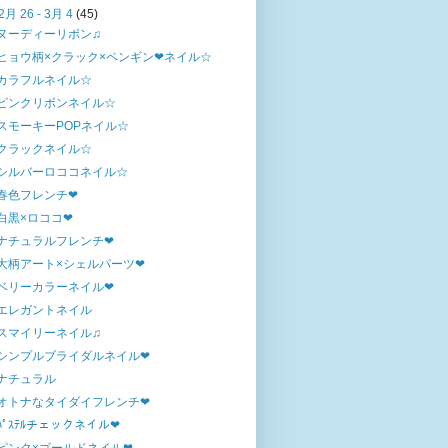
2月 26 - 3月 4
(45)
ヌーディーリボン♫
ヒョウ柄×クラック×ペンギン❤ネイル☆
カラフルネイル☆
ピンクリボンネイル☆
スモーキーPOPネイル☆
クラックネイル☆
シルバーロココネイル☆
春色フレンチ❤
白黒×ロココ❤
ナチュラルフレンチ❤
大柄アート×シェルパーツ❤
ベリーカラーネイル❤
エレガントネイル
スマイリーネイル♫
シンプルブライダルネイル❤
ナチュラル
オトナなタイダイフレンチ❤
ﾊﾟｽﾃﾙチェックネイル❤