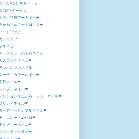
☆ﾊﾟｽﾃﾙでｶﾗﾌﾙドット☆
☆ｼﾙﾊﾞｰアート☆
トランプ風アーガイル❤
渋かわフルアートＭＩＸ❤
ハートプッチ
カメリアプッチ
冬ネイビー
アースカラーの上品ネイル
大人ロングネイル❤
アンパンマンネイル
ヌーディカラーネイル❤
正月ネイル❤
シンプルネイル❤
テンションが上がる、フットネイル❤
プリティネイル❤
ヌーディーシンプルネイル❤
チョコレートｶﾗｰﾈｲﾙ❤
ディズニーネイル❤
ピンクラメグラデ❤