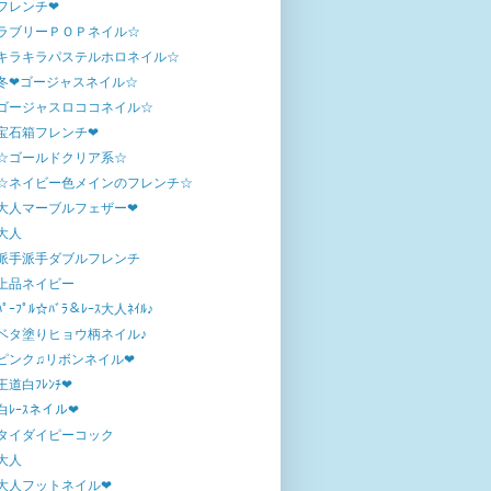
フレンチ❤
ラブリーＰＯＰネイル☆
キラキラパステルホロネイル☆
冬❤ゴージャスネイル☆
ゴージャスロココネイル☆
宝石箱フレンチ❤
☆ゴールドクリア系☆
☆ネイビー色メインのフレンチ☆
大人マーブルフェザー❤
大人
派手派手ダブルフレンチ
上品ネイビー
ﾊﾟｰﾌﾟﾙ☆ﾊﾞﾗ＆ﾚｰｽ大人ﾈｲﾙ♪
ベタ塗りヒョウ柄ネイル♪
ピンク♫リボンネイル❤
王道白ﾌﾚﾝﾁ❤
白ﾚｰｽネイル❤
タイダイピーコック
大人
大人フットネイル❤