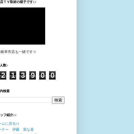
垣店ＴＶ取材の様子です♪♪
は岐阜市店も一緒です☆
人数♪
2
1
3
9
0
0
内検索
タッフ紹介♪♪
ームに戻る♪♪
ーナー 伊藤 菜な美