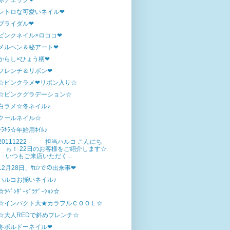
赤チェック❤
レトロな可愛いネイル❤
ブライダル❤
ピンクネイル×ロココ❤
メルヘン＆秘アート❤
からし×ひょう柄❤
フレンチ＆リボン❤
☆ピンクラメ❤リボン入り☆
☆ピンクグラデーション☆
白ラメ☆冬ネイル♪
クールネイル☆
ｷﾗｷﾗ☆年始用ﾈｲﾙ♪
20111222 担当ハルコ こんにち
ゎ！ 22日のお客様をご紹介します☆
いつもご来店いただく...
12月28日、ｻﾛﾝでの出来事❤
ハルコお揃いネイル♪
☆ﾗﾍﾞﾝﾀﾞｰｸﾞﾗﾃﾞｰｼｮﾝ☆
☆インパクト大★カラフルＣＯＯＬ☆
☆大人REDで斜めフレンチ☆
冬ボルドーネイル❤