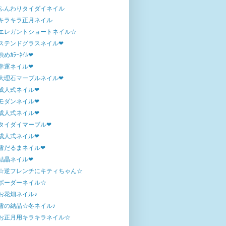
ふんわりタイダイネイル
キラキラ正月ネイル
エレガントショートネイル☆
ステンドグラスネイル❤
渋めｶﾗｰﾈｲﾙ❤
幸運ネイル❤
大理石マーブルネイル❤
成人式ネイル❤
モダンネイル❤
成人式ネイル❤
タイダイマーブル❤
成人式ネイル❤
雪だるまネイル❤
結晶ネイル❤
☆逆フレンチにキティちゃん☆
ボーダーネイル☆
お花畑ネイル♪
雪の結晶☆冬ネイル♪
お正月用キラキラネイル☆