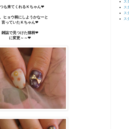
ス
つも来てくれるＫちゃん❤
ス
ス
、ヒョウ柄にしようかなーと
ス
言っていたＫちゃん❤
雑誌で見つけた猫柄❤
に変更～～❤