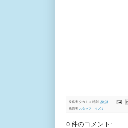
投稿者
タカミコ
時刻:
20:08
施術者
スタッフ イズミ
0 件のコメント: