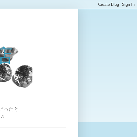
店
だったと
♫