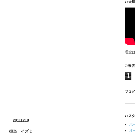
♪♪大
理念
ご来店
1
ブログ
♪♪ス
20111219
ホ
オ
担当 イズミ