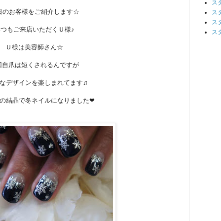
ス
9日のお客様をご紹介します☆
ス
ス
いつもご来店いただくＵ様♪
ス
Ｕ様は美容師さん☆
回自爪は短くされるんですが
なデザインを楽しまれてます♫
の結晶で冬ネイルになりました❤