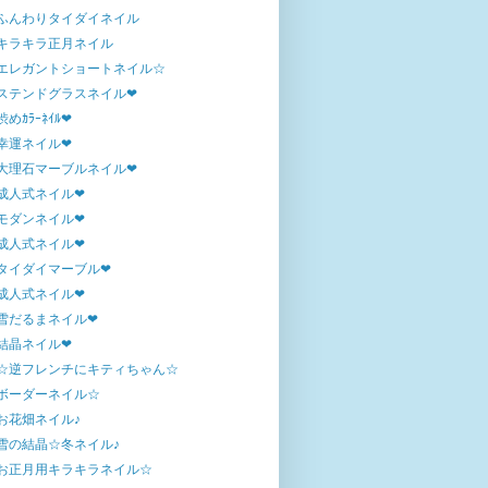
ふんわりタイダイネイル
キラキラ正月ネイル
エレガントショートネイル☆
ステンドグラスネイル❤
渋めｶﾗｰﾈｲﾙ❤
幸運ネイル❤
大理石マーブルネイル❤
成人式ネイル❤
モダンネイル❤
成人式ネイル❤
タイダイマーブル❤
成人式ネイル❤
雪だるまネイル❤
結晶ネイル❤
☆逆フレンチにキティちゃん☆
ボーダーネイル☆
お花畑ネイル♪
雪の結晶☆冬ネイル♪
お正月用キラキラネイル☆