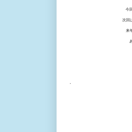
今
次回
来
・