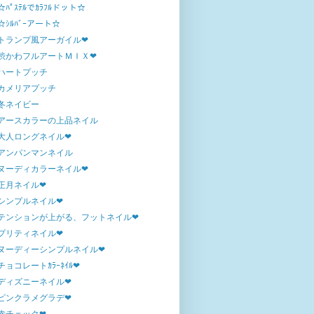
☆ﾊﾟｽﾃﾙでｶﾗﾌﾙドット☆
☆ｼﾙﾊﾞｰアート☆
トランプ風アーガイル❤
渋かわフルアートＭＩＸ❤
ハートプッチ
カメリアプッチ
冬ネイビー
アースカラーの上品ネイル
大人ロングネイル❤
アンパンマンネイル
ヌーディカラーネイル❤
正月ネイル❤
シンプルネイル❤
テンションが上がる、フットネイル❤
プリティネイル❤
ヌーディーシンプルネイル❤
チョコレートｶﾗｰﾈｲﾙ❤
ディズニーネイル❤
ピンクラメグラデ❤