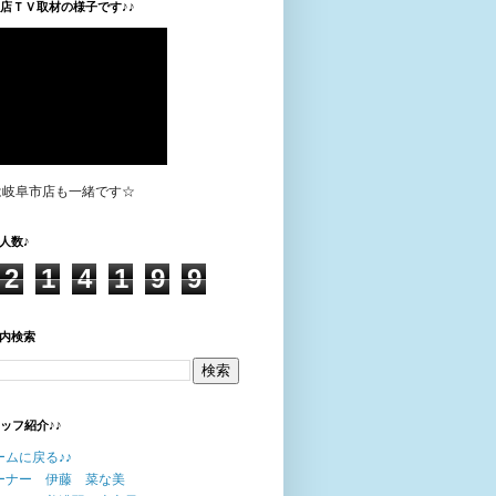
垣店ＴＶ取材の様子です♪♪
は岐阜市店も一緒です☆
人数♪
2
1
4
1
9
9
内検索
タッフ紹介♪♪
ームに戻る♪♪
ーナー 伊藤 菜な美