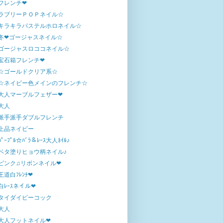
フレンチ❤
ラブリーＰＯＰネイル☆
キラキラパステルホロネイル☆
冬❤ゴージャスネイル☆
ゴージャスロココネイル☆
宝石箱フレンチ❤
☆ゴールドクリア系☆
☆ネイビー色メインのフレンチ☆
大人マーブルフェザー❤
大人
派手派手ダブルフレンチ
上品ネイビー
ﾊﾟｰﾌﾟﾙ☆ﾊﾞﾗ＆ﾚｰｽ大人ﾈｲﾙ♪
ベタ塗りヒョウ柄ネイル♪
ピンク♫リボンネイル❤
王道白ﾌﾚﾝﾁ❤
白ﾚｰｽネイル❤
タイダイピーコック
大人
大人フットネイル❤