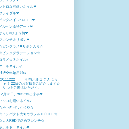
赤チェック❤
レトロな可愛いネイル❤
ブライダル❤
ピンクネイル×ロココ❤
メルヘン＆秘アート❤
からし×ひょう柄❤
フレンチ＆リボン❤
☆ピンクラメ❤リボン入り☆
☆ピンクグラデーション☆
白ラメ☆冬ネイル♪
クールネイル☆
ｷﾗｷﾗ☆年始用ﾈｲﾙ♪
20111222 担当ハルコ こんにち
ゎ！ 22日のお客様をご紹介します☆
いつもご来店いただく...
12月28日、ｻﾛﾝでの出来事❤
ハルコお揃いネイル♪
☆ﾗﾍﾞﾝﾀﾞｰｸﾞﾗﾃﾞｰｼｮﾝ☆
☆インパクト大★カラフルＣＯＯＬ☆
☆大人REDで斜めフレンチ☆
冬ボルドーネイル❤