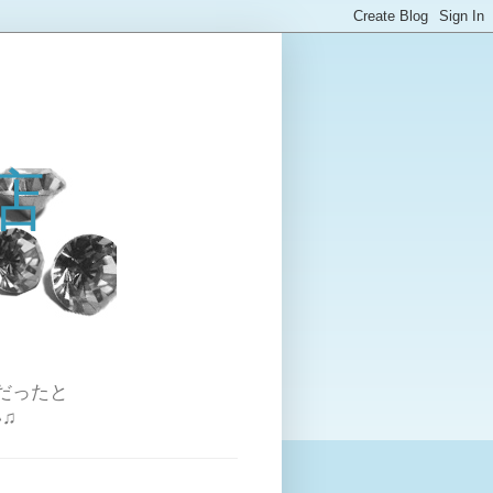
店
だったと
♫