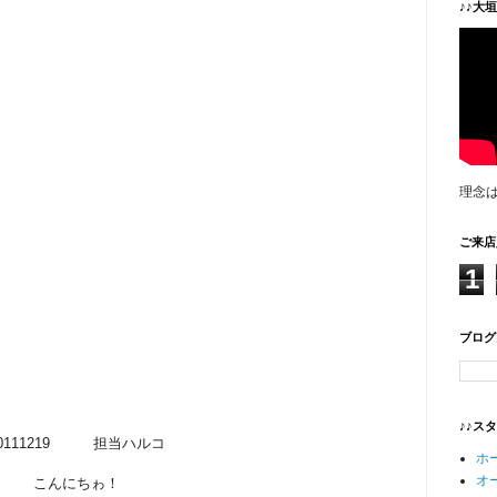
♪♪大
理念
ご来店
1
ブログ
♪♪ス
20111219 担当ハルコ
ホ
オ
こんにちゎ！