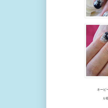
ネービー
Ｕ