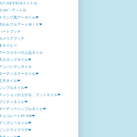
☆ﾊﾟｽﾃﾙでｶﾗﾌﾙドット☆
☆ｼﾙﾊﾞｰアート☆
トランプ風アーガイル❤
渋かわフルアートＭＩＸ❤
ハートプッチ
カメリアプッチ
冬ネイビー
アースカラーの上品ネイル
大人ロングネイル❤
アンパンマンネイル
ヌーディカラーネイル❤
正月ネイル❤
シンプルネイル❤
テンションが上がる、フットネイル❤
プリティネイル❤
ヌーディーシンプルネイル❤
チョコレートｶﾗｰﾈｲﾙ❤
ディズニーネイル❤
ピンクラメグラデ❤