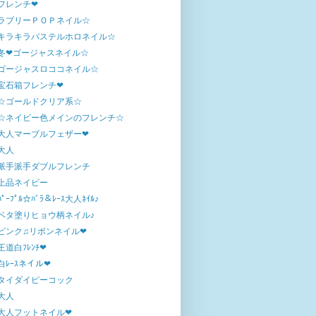
フレンチ❤
ラブリーＰＯＰネイル☆
キラキラパステルホロネイル☆
冬❤ゴージャスネイル☆
ゴージャスロココネイル☆
宝石箱フレンチ❤
☆ゴールドクリア系☆
☆ネイビー色メインのフレンチ☆
大人マーブルフェザー❤
大人
派手派手ダブルフレンチ
上品ネイビー
ﾊﾟｰﾌﾟﾙ☆ﾊﾞﾗ＆ﾚｰｽ大人ﾈｲﾙ♪
ベタ塗りヒョウ柄ネイル♪
ピンク♫リボンネイル❤
王道白ﾌﾚﾝﾁ❤
白ﾚｰｽネイル❤
タイダイピーコック
大人
大人フットネイル❤