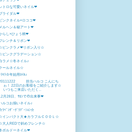
赤チェック❤
レトロな可愛いネイル❤
ブライダル❤
ピンクネイル×ロココ❤
メルヘン＆秘アート❤
からし×ひょう柄❤
フレンチ＆リボン❤
☆ピンクラメ❤リボン入り☆
☆ピンクグラデーション☆
白ラメ☆冬ネイル♪
クールネイル☆
ｷﾗｷﾗ☆年始用ﾈｲﾙ♪
20111222 担当ハルコ こんにち
ゎ！ 22日のお客様をご紹介します☆
いつもご来店いただく...
12月28日、ｻﾛﾝでの出来事❤
ハルコお揃いネイル♪
☆ﾗﾍﾞﾝﾀﾞｰｸﾞﾗﾃﾞｰｼｮﾝ☆
☆インパクト大★カラフルＣＯＯＬ☆
☆大人REDで斜めフレンチ☆
冬ボルドーネイル❤