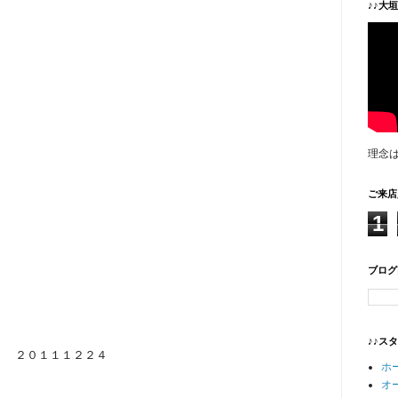
♪♪大
理念
ご来店
1
ブログ
♪♪ス
２０１１１２２４
ホ
オ