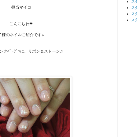
ス
担当マイコ
ス
ス
ス
こんにちわ❤
Ｔ様のネイルご紹介です♫
ンクﾍﾞｰｼﾞｭに、リボン＆ストーン♫