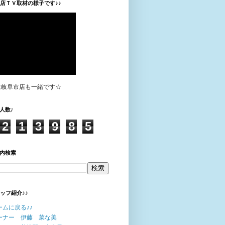
垣店ＴＶ取材の様子です♪♪
は岐阜市店も一緒です☆
人数♪
2
1
3
9
8
5
内検索
タッフ紹介♪♪
ームに戻る♪♪
ーナー 伊藤 菜な美