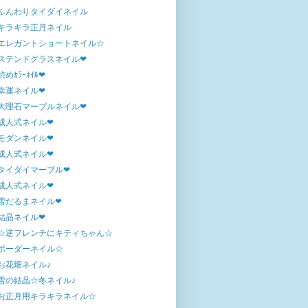
ふんわりタイダイネイル
キラキラ正月ネイル
エレガントショートネイル☆
ステンドグラスネイル❤
渋めｶﾗｰﾈｲﾙ❤
幸運ネイル❤
大理石マーブルネイル❤
成人式ネイル❤
モダンネイル❤
成人式ネイル❤
タイダイマーブル❤
成人式ネイル❤
雪だるまネイル❤
結晶ネイル❤
☆逆フレンチにキティちゃん☆
ボーダーネイル☆
お花畑ネイル♪
雪の結晶☆冬ネイル♪
お正月用キラキラネイル☆