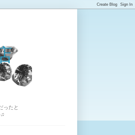
店
だったと
♫