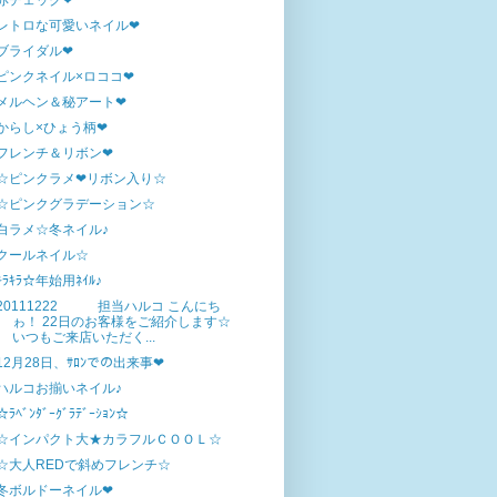
赤チェック❤
レトロな可愛いネイル❤
ブライダル❤
ピンクネイル×ロココ❤
メルヘン＆秘アート❤
からし×ひょう柄❤
フレンチ＆リボン❤
☆ピンクラメ❤リボン入り☆
☆ピンクグラデーション☆
白ラメ☆冬ネイル♪
クールネイル☆
ｷﾗｷﾗ☆年始用ﾈｲﾙ♪
20111222 担当ハルコ こんにち
ゎ！ 22日のお客様をご紹介します☆
いつもご来店いただく...
12月28日、ｻﾛﾝでの出来事❤
ハルコお揃いネイル♪
☆ﾗﾍﾞﾝﾀﾞｰｸﾞﾗﾃﾞｰｼｮﾝ☆
☆インパクト大★カラフルＣＯＯＬ☆
☆大人REDで斜めフレンチ☆
冬ボルドーネイル❤