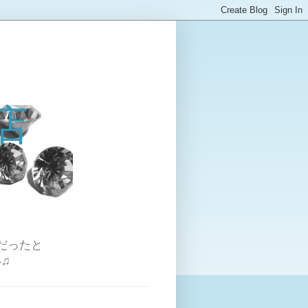
店
だったと
♫