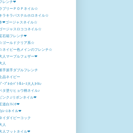
フレンチ❤
ラブリーＰＯＰネイル☆
キラキラパステルホロネイル☆
冬❤ゴージャスネイル☆
ゴージャスロココネイル☆
宝石箱フレンチ❤
☆ゴールドクリア系☆
☆ネイビー色メインのフレンチ☆
大人マーブルフェザー❤
大人
派手派手ダブルフレンチ
上品ネイビー
ﾊﾟｰﾌﾟﾙ☆ﾊﾞﾗ＆ﾚｰｽ大人ﾈｲﾙ♪
ベタ塗りヒョウ柄ネイル♪
ピンク♫リボンネイル❤
王道白ﾌﾚﾝﾁ❤
白ﾚｰｽネイル❤
タイダイピーコック
大人
大人フットネイル❤