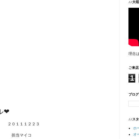
♪♪大
理念
ご来店
1
ブログ
ル❤
♪♪ス
２０１１１２２３
ホ
オ
担当マイコ