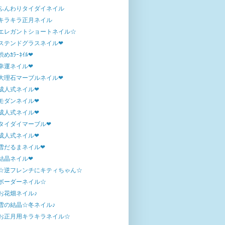
ふんわりタイダイネイル
キラキラ正月ネイル
エレガントショートネイル☆
ステンドグラスネイル❤
渋めｶﾗｰﾈｲﾙ❤
幸運ネイル❤
大理石マーブルネイル❤
成人式ネイル❤
モダンネイル❤
成人式ネイル❤
タイダイマーブル❤
成人式ネイル❤
雪だるまネイル❤
結晶ネイル❤
☆逆フレンチにキティちゃん☆
ボーダーネイル☆
お花畑ネイル♪
雪の結晶☆冬ネイル♪
お正月用キラキラネイル☆