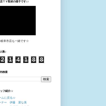
垣店ＴＶ取材の様子です♪♪
は岐阜市店も一緒です☆
人数♪
2
1
4
1
8
8
内検索
タッフ紹介♪♪
ームに戻る♪♪
ーナー 伊藤 菜な美