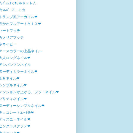
☆ﾊﾟｽﾃﾙでｶﾗﾌﾙドット☆
☆ｼﾙﾊﾞｰアート☆
トランプ風アーガイル❤
渋かわフルアートＭＩＸ❤
ハートプッチ
カメリアプッチ
冬ネイビー
アースカラーの上品ネイル
大人ロングネイル❤
アンパンマンネイル
ヌーディカラーネイル❤
正月ネイル❤
シンプルネイル❤
テンションが上がる、フットネイル❤
プリティネイル❤
ヌーディーシンプルネイル❤
チョコレートｶﾗｰﾈｲﾙ❤
ディズニーネイル❤
ピンクラメグラデ❤