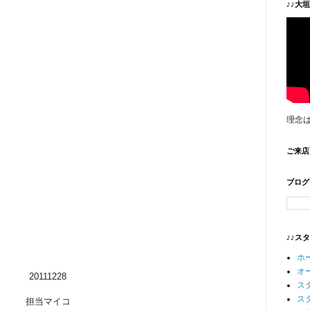
♪♪大
理念
ご来店
ブログ
♪♪ス
ホ
オ
20111228
ス
ス
担当マイコ