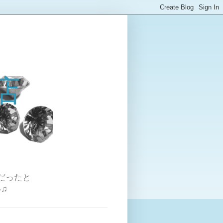
店
だったと
♫