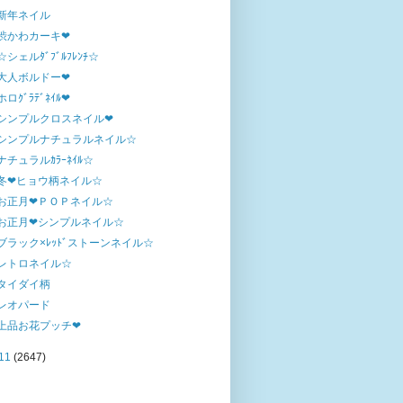
新年ネイル
渋かわカーキ❤
☆シェルﾀﾞﾌﾞﾙﾌﾚﾝﾁ☆
大人ボルドー❤
ホロｸﾞﾗﾃﾞﾈｲﾙ❤
シンプルクロスネイル❤
シンプルナチュラルネイル☆
ナチュラルｶﾗｰﾈｲﾙ☆
冬❤ヒョウ柄ネイル☆
お正月❤ＰＯＰネイル☆
お正月❤シンプルネイル☆
ブラック×ﾚｯﾄﾞストーンネイル☆
レトロネイル☆
タイダイ柄
レオパード
上品お花プッチ❤
11
(2647)