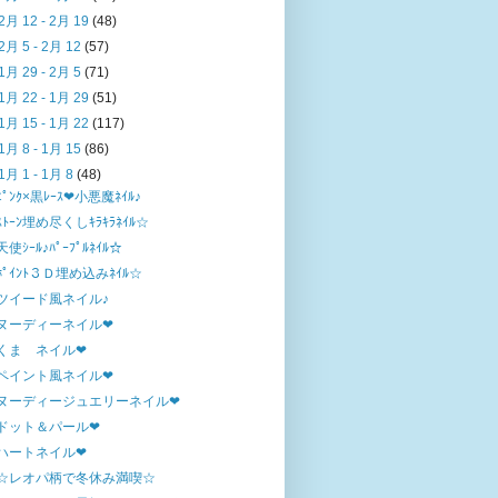
2月 12 - 2月 19
(48)
2月 5 - 2月 12
(57)
1月 29 - 2月 5
(71)
1月 22 - 1月 29
(51)
1月 15 - 1月 22
(117)
1月 8 - 1月 15
(86)
1月 1 - 1月 8
(48)
ﾋﾟﾝｸ×黒ﾚｰｽ❤小悪魔ﾈｲﾙ♪
ｽﾄｰﾝ埋め尽くしｷﾗｷﾗﾈｲﾙ☆
天使ｼｰﾙ♪ﾊﾟｰﾌﾟﾙﾈｲﾙ☆
ﾎﾟｲﾝﾄ３Ｄ埋め込みﾈｲﾙ☆
ツイード風ネイル♪
ヌーディーネイル❤
くま ネイル❤
ペイント風ネイル❤
ヌーディージュエリーネイル❤
ドット＆パール❤
ハートネイル❤
☆レオパ柄で冬休み満喫☆