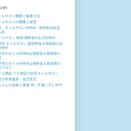
ンク♪
イルサロン開業と集客方法
イルサロンの開業と経営
垣 ネイルサロンNANA 格安料金設定
お店
イルサロン 岐阜 低料金のお店NANA
阜市 ネイルサロン 格安料金＆高技術のお
ANA
阜市のネイルNANAは低料金＆高技術の
店
阜市のネイルNANAは低料金＆高技術の
店ブログ
イル用品 プロ用品で自宅ネイルサロン
児の学習遊具・幼児育児
ちゃんの成長と発達 早い子遅い子と平均