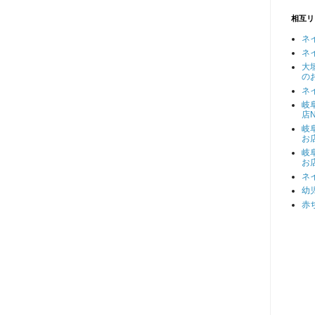
相互リ
ネ
ネ
大
の
ネ
岐
店N
岐
お
岐
お
ネ
幼
赤