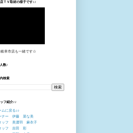
垣店ＴＶ取材の様子です♪♪
は岐阜市店も一緒です☆
人数♪
内検索
タッフ紹介♪♪
ームに戻る♪♪
ーナー 伊藤 菜な美
タッフ 美濃羽 麻衣子
タッフ 吉田 彩