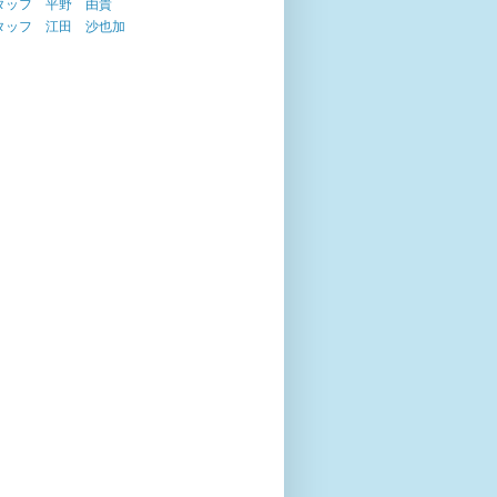
タッフ 平野 由貴
タッフ 江田 沙也加