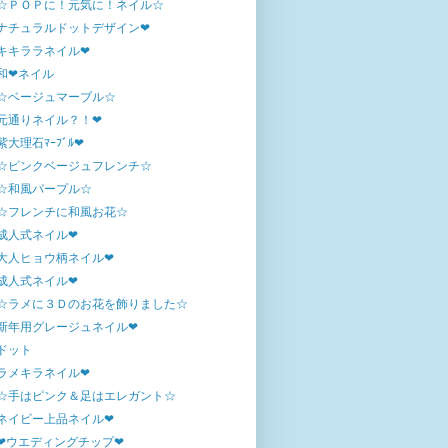
☆ＰＯＰに！元気に！ネイル☆
ナチュラルドットデザイン❤
キキララネイル❤
和❤ネイル
☆ベージュマーブル☆
元通りネイル？！❤
紫大理石ﾏｰﾌﾞﾙ❤
☆ピンクベージュフレンチ☆
☆和風パープル☆
☆フレンチに和風お花☆
成人式ネイル❤
大人ヒョウ柄ネイル❤
成人式ネイル❤
☆ラメに３Ｄのお花を飾りました☆
新年用グレージュネイル❤
ドット
ラメキラネイル❤
☆手はピンク＆足はエレガント☆
ネイビー上品ネイル❤
❤ウエディングチップ❤