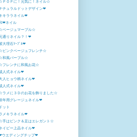
☆ＰＯＰに！元気に！ネイル☆
ナチュラルドットデザイン❤
キキララネイル❤
和❤ネイル
☆ベージュマーブル☆
元通りネイル？！❤
紫大理石ﾏｰﾌﾞﾙ❤
☆ピンクベージュフレンチ☆
☆和風パープル☆
☆フレンチに和風お花☆
成人式ネイル❤
大人ヒョウ柄ネイル❤
成人式ネイル❤
☆ラメに３Ｄのお花を飾りました☆
新年用グレージュネイル❤
ドット
ラメキラネイル❤
☆手はピンク＆足はエレガント☆
ネイビー上品ネイル❤
❤ウエディングチップ❤