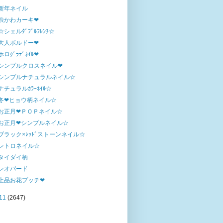
新年ネイル
渋かわカーキ❤
☆シェルﾀﾞﾌﾞﾙﾌﾚﾝﾁ☆
大人ボルドー❤
ホロｸﾞﾗﾃﾞﾈｲﾙ❤
シンプルクロスネイル❤
シンプルナチュラルネイル☆
ナチュラルｶﾗｰﾈｲﾙ☆
冬❤ヒョウ柄ネイル☆
お正月❤ＰＯＰネイル☆
お正月❤シンプルネイル☆
ブラック×ﾚｯﾄﾞストーンネイル☆
レトロネイル☆
タイダイ柄
レオパード
上品お花プッチ❤
11
(2647)