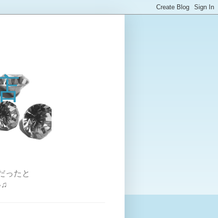
店
だったと
♫