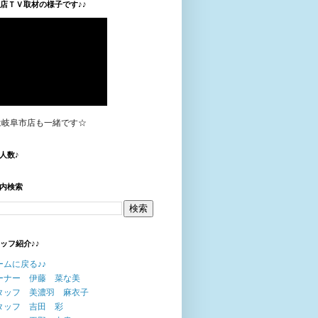
垣店ＴＶ取材の様子です♪♪
は岐阜市店も一緒です☆
人数♪
内検索
タッフ紹介♪♪
ームに戻る♪♪
ーナー 伊藤 菜な美
タッフ 美濃羽 麻衣子
タッフ 吉田 彩