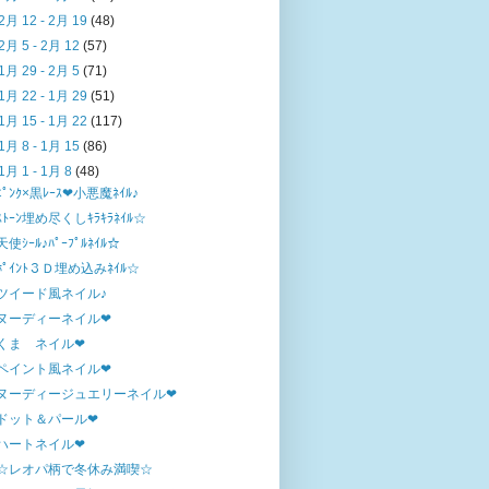
2月 12 - 2月 19
(48)
2月 5 - 2月 12
(57)
1月 29 - 2月 5
(71)
1月 22 - 1月 29
(51)
1月 15 - 1月 22
(117)
1月 8 - 1月 15
(86)
1月 1 - 1月 8
(48)
ﾋﾟﾝｸ×黒ﾚｰｽ❤小悪魔ﾈｲﾙ♪
ｽﾄｰﾝ埋め尽くしｷﾗｷﾗﾈｲﾙ☆
天使ｼｰﾙ♪ﾊﾟｰﾌﾟﾙﾈｲﾙ☆
ﾎﾟｲﾝﾄ３Ｄ埋め込みﾈｲﾙ☆
ツイード風ネイル♪
ヌーディーネイル❤
くま ネイル❤
ペイント風ネイル❤
ヌーディージュエリーネイル❤
ドット＆パール❤
ハートネイル❤
☆レオパ柄で冬休み満喫☆