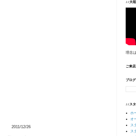
♪♪大
理念
ご来店
ブログ
♪♪ス
ホ
オ
ス
2011/12/26
ス