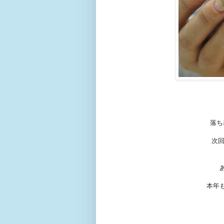
落ち
次回
本年