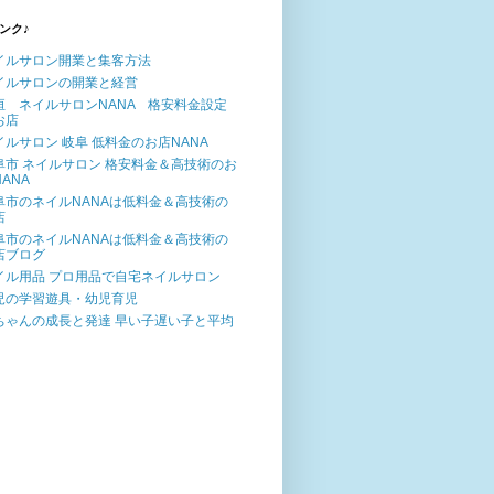
ンク♪
イルサロン開業と集客方法
イルサロンの開業と経営
垣 ネイルサロンNANA 格安料金設定
お店
イルサロン 岐阜 低料金のお店NANA
阜市 ネイルサロン 格安料金＆高技術のお
ANA
阜市のネイルNANAは低料金＆高技術の
店
阜市のネイルNANAは低料金＆高技術の
店ブログ
イル用品 プロ用品で自宅ネイルサロン
児の学習遊具・幼児育児
ちゃんの成長と発達 早い子遅い子と平均