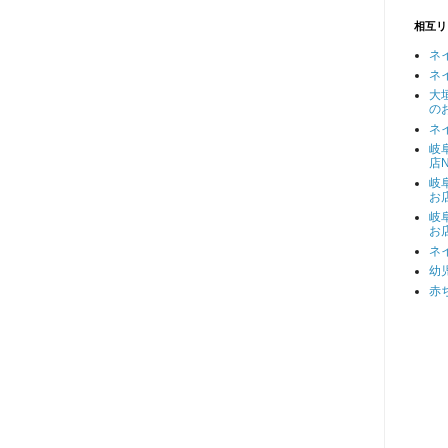
相互リ
ネ
ネ
大
の
ネ
岐
店N
岐
お
岐
お
ネ
幼
赤