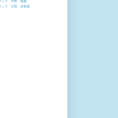
タッフ 平野 由貴
タッフ 江田 沙也加