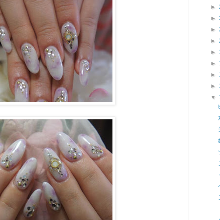
►
►
►
►
►
►
►
►
▼