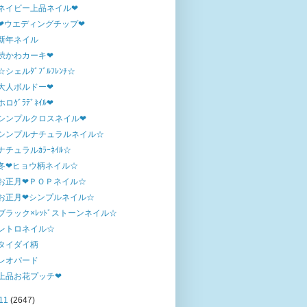
ネイビー上品ネイル❤
❤ウエディングチップ❤
新年ネイル
渋かわカーキ❤
☆シェルﾀﾞﾌﾞﾙﾌﾚﾝﾁ☆
大人ボルドー❤
ホロｸﾞﾗﾃﾞﾈｲﾙ❤
シンプルクロスネイル❤
シンプルナチュラルネイル☆
ナチュラルｶﾗｰﾈｲﾙ☆
冬❤ヒョウ柄ネイル☆
お正月❤ＰＯＰネイル☆
お正月❤シンプルネイル☆
ブラック×ﾚｯﾄﾞストーンネイル☆
レトロネイル☆
タイダイ柄
レオパード
上品お花プッチ❤
11
(2647)