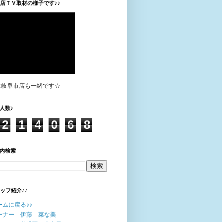
垣店ＴＶ取材の様子です♪♪
は岐阜市店も一緒です☆
人数♪
2
1
4
0
6
8
内検索
タッフ紹介♪♪
ームに戻る♪♪
ーナー 伊藤 菜な美