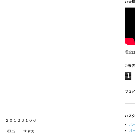
♪♪大
理念
ご来店
1
ブログ
♪♪ス
２０１２０１０６
ホ
オ
担当 サヤカ