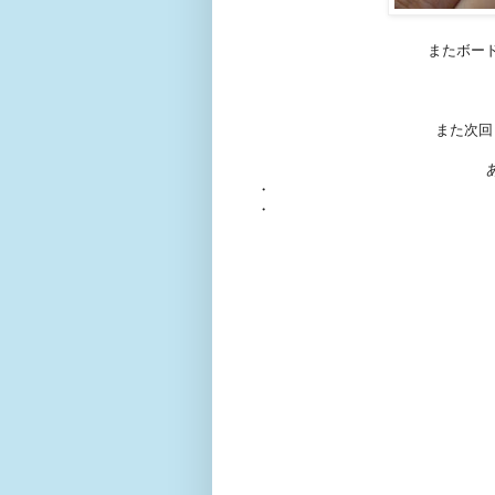
またボー
また次回
・
・