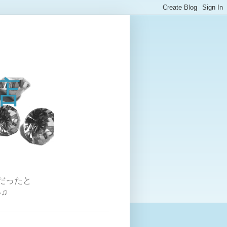
店
だったと
♫