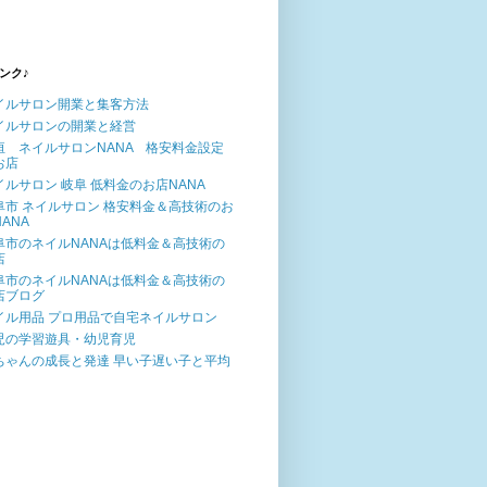
ンク♪
イルサロン開業と集客方法
イルサロンの開業と経営
垣 ネイルサロンNANA 格安料金設定
お店
イルサロン 岐阜 低料金のお店NANA
阜市 ネイルサロン 格安料金＆高技術のお
ANA
阜市のネイルNANAは低料金＆高技術の
店
阜市のネイルNANAは低料金＆高技術の
店ブログ
イル用品 プロ用品で自宅ネイルサロン
児の学習遊具・幼児育児
ちゃんの成長と発達 早い子遅い子と平均