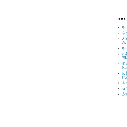
相互リ
ネ
ネ
大
の
ネ
岐
店N
岐
お
岐
お
ネ
幼
赤