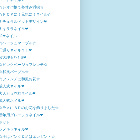
ハートネイル❤
☆レオパ柄で冬休み満喫☆
☆ＰＯＰに！元気に！ネイル☆
ナチュラルドットデザイン❤
キキララネイル❤
和❤ネイル
☆ベージュマーブル☆
元通りネイル？！❤
紫大理石ﾏｰﾌﾞﾙ❤
☆ピンクベージュフレンチ☆
☆和風パープル☆
☆フレンチに和風お花☆
成人式ネイル❤
大人ヒョウ柄ネイル❤
成人式ネイル❤
☆ラメに３Ｄのお花を飾りました☆
新年用グレージュネイル❤
ドット
ラメキラネイル❤
☆手はピンク＆足はエレガント☆