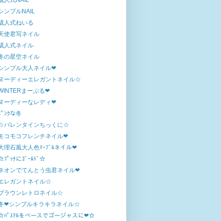
成人式NAIL
シンプルNAIL
成人式ねいる
天使君写ネイル
成人式ネイル
冬の星空ネイル
シンプル大人ネイル❤
ヌーディーエレガントネイル☆
WINTERまーぶる❤
ヌーディーなレディ❤
ﾋﾟﾝｸな冬
☆バレンタインちっくに☆
モコモコフレンチネイル❤
大理石風大人色ﾏｰﾌﾞﾙネイル❤
☆ﾌﾟｯﾁにｺﾞｰﾙﾄﾞ☆
ネオンでてんとう虫君ネイル❤
エレガントネイル☆
ブラウンレトロネイル☆
冬❤シンプルキラキラネイル☆
☆ﾊﾟｽﾃﾙをベースでゴージャスに❤☆