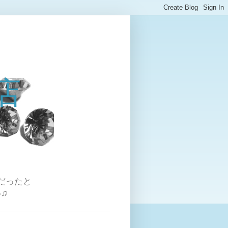
店
だったと
♫