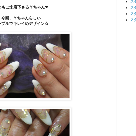
ス
つもご来店下さるＹちゃん❤
ス
ス
今回、Ｙちゃんらしい
ス
ンプルでキレイめデザイン☆