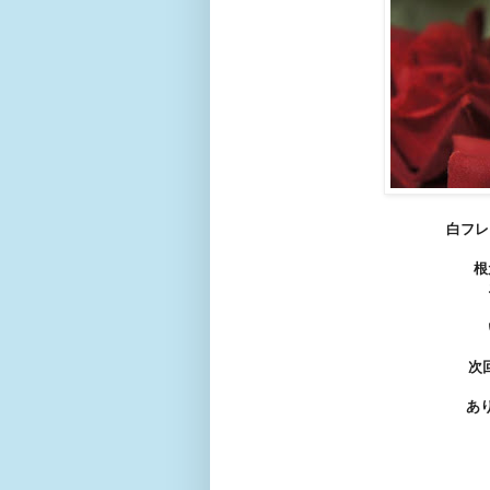
白フレ
根
次
あ