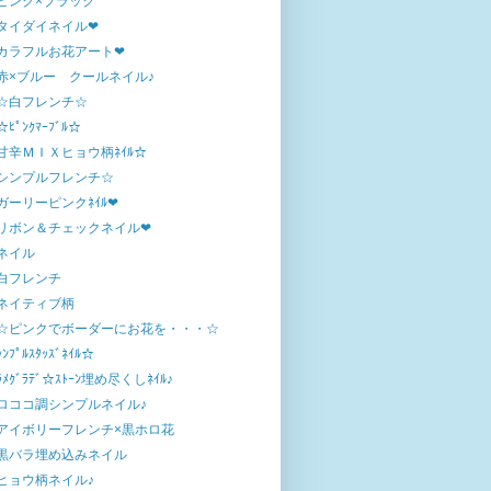
ピンク×ブラック
タイダイネイル❤
カラフルお花アート❤
赤×ブルー クールネイル♪
☆白フレンチ☆
☆ﾋﾟﾝｸﾏｰﾌﾞﾙ☆
甘辛ＭＩＸヒョウ柄ﾈｲﾙ☆
シンプルフレンチ☆
ガーリーピンクﾈｲﾙ❤
リボン＆チェックネイル❤
ネイル
白フレンチ
ネイティブ柄
☆ピンクでボーダーにお花を・・・☆
ｼﾝﾌﾟﾙｽﾀｯｽﾞﾈｲﾙ☆
ﾗﾒｸﾞﾗﾃﾞ☆ｽﾄｰﾝ埋め尽くしﾈｲﾙ♪
ロココ調シンプルネイル♪
アイボリーフレンチ×黒ホロ花
黒バラ埋め込みネイル
ヒョウ柄ネイル♪