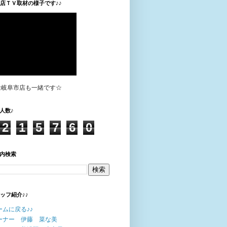
垣店ＴＶ取材の様子です♪♪
は岐阜市店も一緒です☆
人数♪
2
1
5
7
6
0
内検索
タッフ紹介♪♪
ームに戻る♪♪
ーナー 伊藤 菜な美