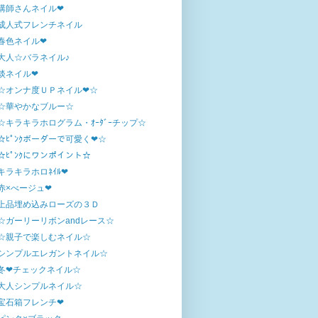
講師さんネイル❤
成人式フレンチネイル
春色ネイル❤
大人☆バラネイル♪
淡ネイル❤
☆オンナ度ＵＰネイル❤☆
☆華やかなブルー☆
☆キラキラホログラム・ｵｰﾀﾞｰチップ☆
☆ﾋﾟﾝｸボーダーで可愛く❤☆
☆ﾋﾟﾝｸにワンポイント☆
キラキラホロﾈｲﾙ❤
赤×べージュ❤
上品埋め込みローズの３Ｄ
☆ガーリーリボンandレース☆
☆親子で楽しむネイル☆
シンプルエレガントネイル☆
冬❤チェックネイル☆
大人シンプルネイル☆
宝石箱フレンチ❤