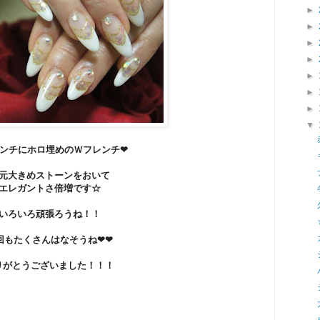
►
►
►
►
►
►
►
▼
ンチにホロ埋めのＷフレンチ❤
元大きめストーンをおいて
エレガントさ倍増です☆
いろいろ頑張ろうね！！
回もたくさんはなそうね❤❤
りがとうございました！！！