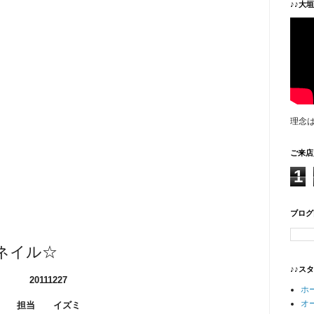
♪♪大
理念
ご来店
1
ブログ
ネイル☆
♪♪ス
20111227
ホ
オ
担当 イズミ