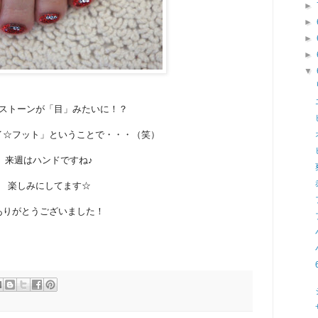
►
►
►
►
▼
ストーンが「目」みたいに！？
イ☆フット」ということで・・・（笑）
来週はハンドですね♪
楽しみにしてます☆
ありがとうございました！