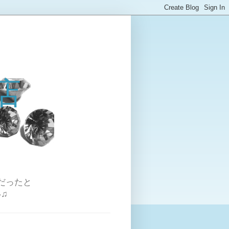
店
だったと
♫