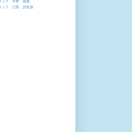
タッフ 平野 由貴
タッフ 江田 沙也加