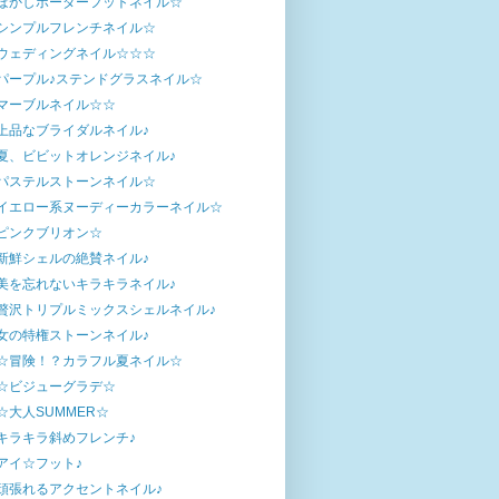
ぼかしボーダーフットネイル☆
シンプルフレンチネイル☆
ウェディングネイル☆☆☆
パープル♪ステンドグラスネイル☆
マーブルネイル☆☆
上品なブライダルネイル♪
夏、ビビットオレンジネイル♪
パステルストーンネイル☆
イエロー系ヌーディーカラーネイル☆
ピンクブリオン☆
新鮮シェルの絶賛ネイル♪
美を忘れないキラキラネイル♪
贅沢トリプルミックスシェルネイル♪
女の特権ストーンネイル♪
☆冒険！？カラフル夏ネイル☆
☆ビジューグラデ☆
☆大人SUMMER☆
キラキラ斜めフレンチ♪
アイ☆フット♪
頑張れるアクセントネイル♪