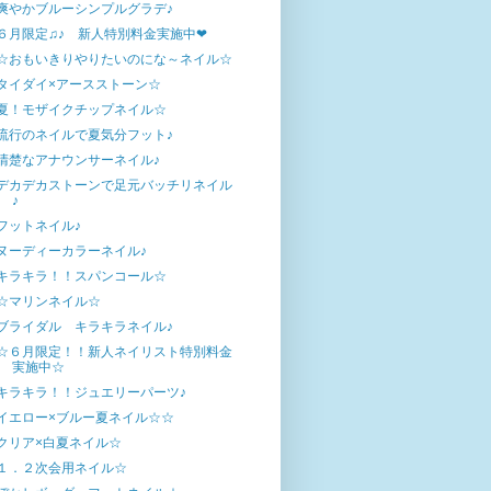
爽やかブルーシンプルグラデ♪
６月限定♫♪ 新人特別料金実施中❤
☆おもいきりやりたいのにな～ネイル☆
タイダイ×アースストーン☆
夏！モザイクチップネイル☆
流行のネイルで夏気分フット♪
清楚なアナウンサーネイル♪
デカデカストーンで足元バッチリネイル
♪
フットネイル♪
ヌーディーカラーネイル♪
キラキラ！！スパンコール☆
☆マリンネイル☆
ブライダル キラキラネイル♪
☆６月限定！！新人ネイリスト特別料金
実施中☆
キラキラ！！ジュエリーパーツ♪
イエロー×ブルー夏ネイル☆☆
クリア×白夏ネイル☆
１．２次会用ネイル☆