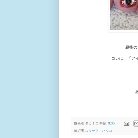
親指の
コレは、「ア
投稿者
タカミコ
時刻:
9:36
施術者
スタッフ ハルコ