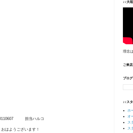
♪♪大
理念
ご来店
ブログ
♪♪ス
ホ
オ
20110607 担当ハルコ
ス
ス
おはようございます！