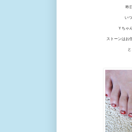
昨
いつ
Ｙちゃ
ストーンはお
と