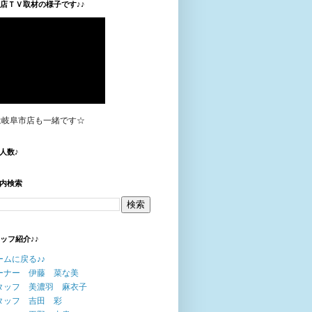
垣店ＴＶ取材の様子です♪♪
は岐阜市店も一緒です☆
人数♪
内検索
タッフ紹介♪♪
ームに戻る♪♪
ーナー 伊藤 菜な美
タッフ 美濃羽 麻衣子
タッフ 吉田 彩