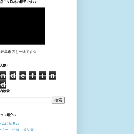
垣店ＴＶ取材の様子です♪♪
は岐阜市店も一緒です☆
人数♪
n
d
e
f
i
n
d
内検索
タッフ紹介♪♪
ームに戻る♪♪
ーナー 伊藤 菜な美