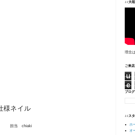
♪♪大
理念
ご来店
u
e
ブログ
仕様ネイル
♪♪ス
ホ
担当 chiaki
オ