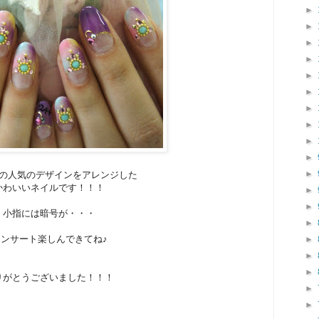
►
►
►
►
►
►
►
►
►
►
►
の人気のデザインをアレンジした
かわいいネイルです！！！
►
►
小指には暗号が・・・
►
コンサート楽しんできてね♪
►
►
►
りがとうございました！！！
►
►