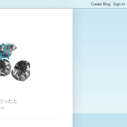
店
だったと
♫