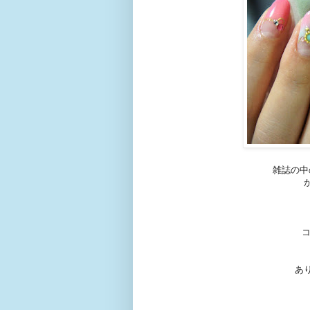
雑誌の中
あ