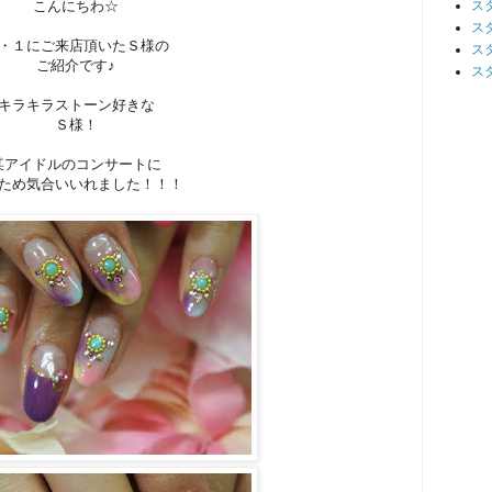
こんにちわ☆
ス
ス
・１にご来店頂いたＳ様の
ス
ご紹介です♪
ス
キラキラストーン好きな
Ｓ様！
某アイドルのコンサートに
ため気合いいれました！！！