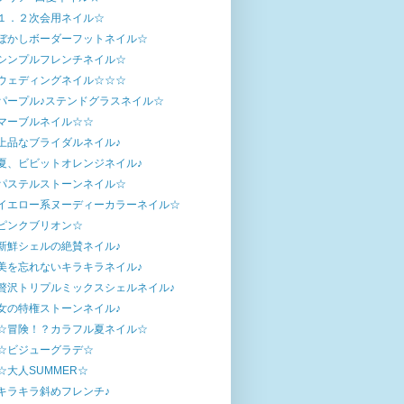
１．２次会用ネイル☆
ぼかしボーダーフットネイル☆
シンプルフレンチネイル☆
ウェディングネイル☆☆☆
パープル♪ステンドグラスネイル☆
マーブルネイル☆☆
上品なブライダルネイル♪
夏、ビビットオレンジネイル♪
パステルストーンネイル☆
イエロー系ヌーディーカラーネイル☆
ピンクブリオン☆
新鮮シェルの絶賛ネイル♪
美を忘れないキラキラネイル♪
贅沢トリプルミックスシェルネイル♪
女の特権ストーンネイル♪
☆冒険！？カラフル夏ネイル☆
☆ビジューグラデ☆
☆大人SUMMER☆
キラキラ斜めフレンチ♪