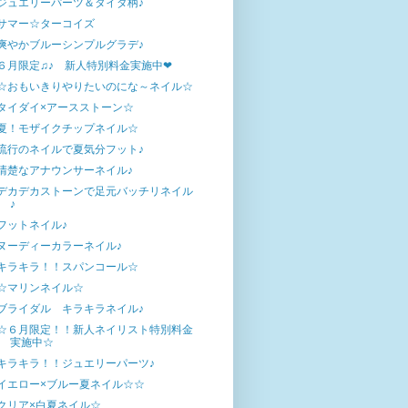
ジュエリーパーツ＆タイダ柄♪
サマー☆ターコイズ
爽やかブルーシンプルグラデ♪
６月限定♫♪ 新人特別料金実施中❤
☆おもいきりやりたいのにな～ネイル☆
タイダイ×アースストーン☆
夏！モザイクチップネイル☆
流行のネイルで夏気分フット♪
清楚なアナウンサーネイル♪
デカデカストーンで足元バッチリネイル
♪
フットネイル♪
ヌーディーカラーネイル♪
キラキラ！！スパンコール☆
☆マリンネイル☆
ブライダル キラキラネイル♪
☆６月限定！！新人ネイリスト特別料金
実施中☆
キラキラ！！ジュエリーパーツ♪
イエロー×ブルー夏ネイル☆☆
クリア×白夏ネイル☆