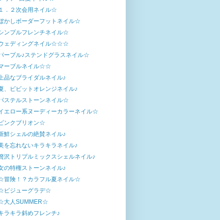
１．２次会用ネイル☆
ぼかしボーダーフットネイル☆
シンプルフレンチネイル☆
ウェディングネイル☆☆☆
パープル♪ステンドグラスネイル☆
マーブルネイル☆☆
上品なブライダルネイル♪
夏、ビビットオレンジネイル♪
パステルストーンネイル☆
イエロー系ヌーディーカラーネイル☆
ピンクブリオン☆
新鮮シェルの絶賛ネイル♪
美を忘れないキラキラネイル♪
贅沢トリプルミックスシェルネイル♪
女の特権ストーンネイル♪
☆冒険！？カラフル夏ネイル☆
☆ビジューグラデ☆
☆大人SUMMER☆
キラキラ斜めフレンチ♪