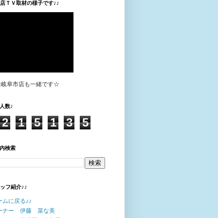
垣店ＴＶ取材の様子です♪♪
は岐阜市店も一緒です☆
人数♪
2
1
5
1
3
5
内検索
タッフ紹介♪♪
ームに戻る♪♪
ーナー 伊藤 菜な美