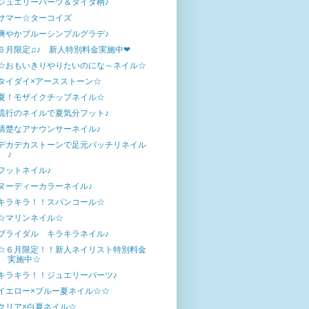
ジュエリーパーツ＆タイダ柄♪
サマー☆ターコイズ
爽やかブルーシンプルグラデ♪
６月限定♫♪ 新人特別料金実施中❤
☆おもいきりやりたいのにな～ネイル☆
タイダイ×アースストーン☆
夏！モザイクチップネイル☆
流行のネイルで夏気分フット♪
清楚なアナウンサーネイル♪
デカデカストーンで足元バッチリネイル
♪
フットネイル♪
ヌーディーカラーネイル♪
キラキラ！！スパンコール☆
☆マリンネイル☆
ブライダル キラキラネイル♪
☆６月限定！！新人ネイリスト特別料金
実施中☆
キラキラ！！ジュエリーパーツ♪
イエロー×ブルー夏ネイル☆☆
クリア×白夏ネイル☆