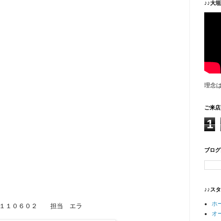
♪♪大
理念
ご来店
1
ブログ
♪♪ス
ホ
１１０６０２ 担当 エラ
オ