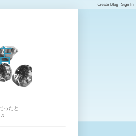
店
だったと
♫