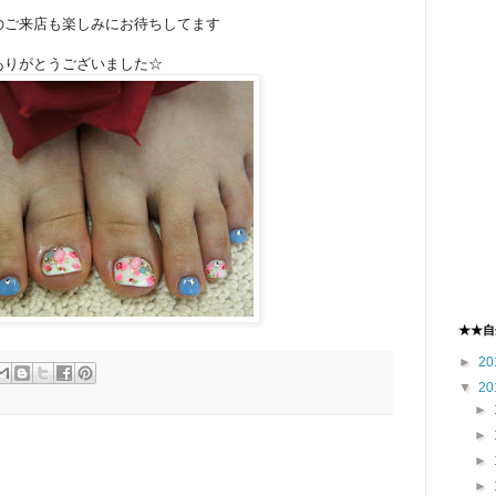
のご来店も楽しみにお待ちしてます
ありがとうございました☆
★★自
►
20
▼
20
►
►
►
►