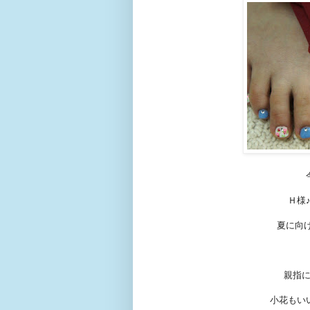
Ｈ様
夏に向
親指に
小花もい