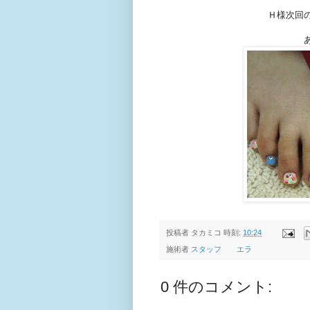
Ｈ様次回
投稿者
タカミコ
時刻:
10:24
施術者
スタッフ エラ
0 件のコメント: