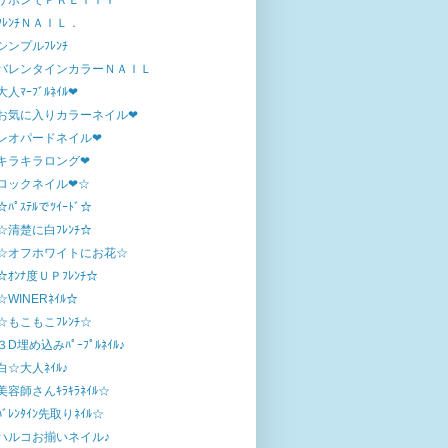
リボンでＰＲＥＴＴＹ
ﾌﾚﾝﾁＮＡＩＬ．
シンプルﾌﾚﾝﾁ
バレンタインカラーＮＡＩＬ
大人ﾏｰﾌﾞﾙﾈｲﾙ❤
お気に入りカラーネイル❤
レオパードネイル❤
キラキラロング❤
ロックネイル❤☆
☆ﾊﾟｽﾃﾙでﾂｲｰﾄﾞ☆
☆清楚に白ﾌﾚﾝﾁ☆
☆オフホワイトにお花☆
☆ｵﾝﾅ度ＵＰﾌﾚﾝﾁ☆
☆WINERﾈｲﾙ☆
☆もこもこﾌﾚﾝﾁ☆
３D埋め込みﾊﾟｰﾌﾟﾙﾈｲﾙ♪
白☆大人ﾈｲﾙ♪
美容師さんｷﾗｷﾗﾈｲﾙ☆
ﾊﾞﾚﾝﾀｲﾝ先取りﾈｲﾙ☆
ハルコお揃いネイル♪