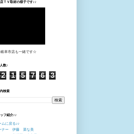
垣店ＴＶ取材の様子です♪♪
は岐阜市店も一緒です☆
人数♪
2
1
5
7
6
3
内検索
タッフ紹介♪♪
ームに戻る♪♪
ーナー 伊藤 菜な美