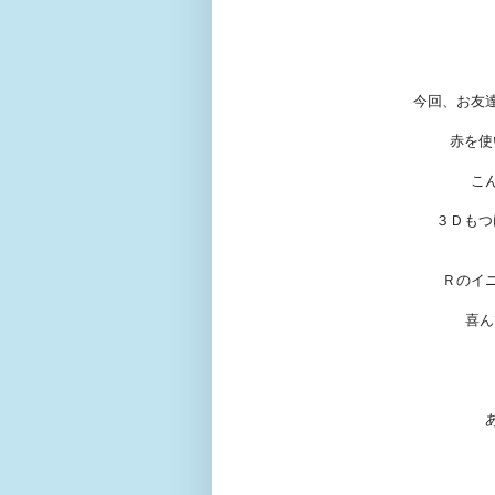
今回、お友
赤を使
こ
３Ｄもつ
Ｒのイ
喜ん