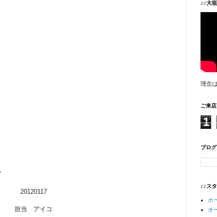
♪♪大
理念
ご来店
1
ブログ
☆
♪♪ス
20120117
ホ
担当 アイコ
オ