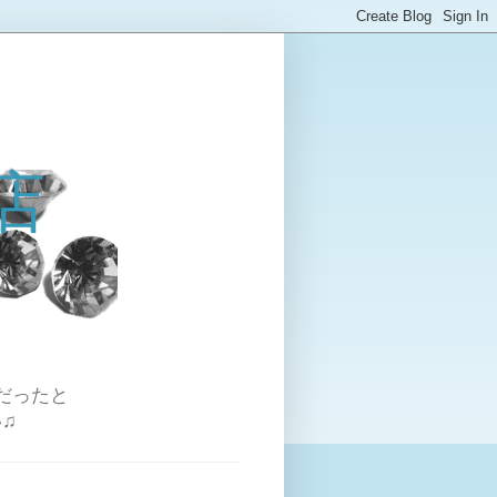
店
だったと
♫