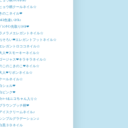
ヒョウ柄ﾌﾚﾝﾁﾈｲﾙ♪
ヒョウ柄クールネイル☆
きのこネイル❤
ﾊﾙｺ色違いﾈｲﾙ♪
ﾊﾞﾚﾝﾀｲﾝ先取りﾈｲﾙ❤
ラメラメエレガントネイル☆
おそろい❤エレガントフットネイル☆
エレガントロココネイル☆
大人❤スモーキーネイル☆
ゴージャス❤キラキラネイル☆
のこのこきのこ❤ネイル☆
大人❤リボンネイル☆
クールネイル☆
白シェル❤
白ピンク❤
☆ﾊｰﾄ&ニコちゃん入り☆
ブラウンプッチ柄❤
アイスクリームネイル♪
シンプルグラデーション♫
白黒３Ｄネイル