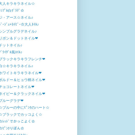
大人キラキラネイル☆
ｼﾝﾌﾟﾙ白ｸﾞﾗﾃﾞ☆
ジ・アース☆ネイル♪
ﾍﾞｰｼﾞｭ×ﾈｲﾋﾞｰ☆大人ﾈｲﾙ♪
シンプルグラデネイル♪
リボン＆ドットネイル❤
ドットネイル♪
ﾌﾞﾗｲﾀﾞﾙ風ﾈｲﾙ♪
ブラックキラキラフレンチ❤
白☆キラキラネイル♪
ホワイトキラキラネイル❤
ボルドー＆ヒョウ柄ネイル❤
チョコレートネイル❤
ネイビー＆クラックネイル❤
ブルーグラデ❤
☆ブルーの中にﾋﾟﾝｸのハート☆
☆ブラックでカッコよく☆
☆ﾚｯﾄﾞでかっこよく☆
☆ﾋﾟﾝｸりぼん☆