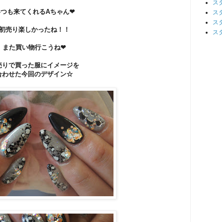
ス
いつも来てくれるAちゃん❤
ス
ス
初売り楽しかったね！！
ス
また買い物行こうね❤
売りで買った服にイメージを
合わせた今回のデザイン☆