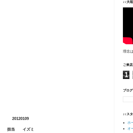
♪♪大
理念
ご来店
1
ブログ
♪♪ス
20120109
ホ
オ
担当 イズミ