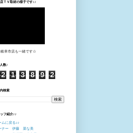
垣店ＴＶ取材の様子です♪♪
は岐阜市店も一緒です☆
人数♪
2
1
3
8
9
2
内検索
タッフ紹介♪♪
ームに戻る♪♪
ーナー 伊藤 菜な美