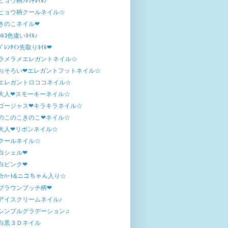
ヒョウ柄ﾌﾚﾝﾁﾈｲﾙ♪
ヒョウ柄クールネイル☆
きのこネイル❤
ﾊﾙｺ色違いﾈｲﾙ♪
ﾊﾞﾚﾝﾀｲﾝ先取りﾈｲﾙ❤
ラメラメエレガントネイル☆
おそろい❤エレガントフットネイル☆
エレガントロココネイル☆
大人❤スモーキーネイル☆
ゴージャス❤キラキラネイル☆
のこのこきのこ❤ネイル☆
大人❤リボンネイル☆
クールネイル☆
白シェル❤
白ピンク❤
☆ﾊｰﾄ&ニコちゃん入り☆
ブラウンプッチ柄❤
アイスクリームネイル♪
シンプルグラデーション♫
白黒３Ｄネイル