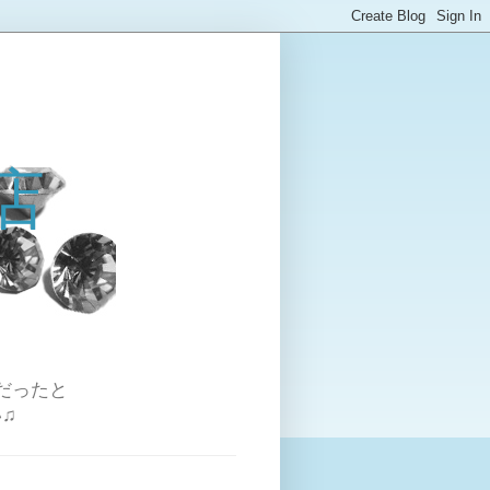
店
だったと
♫