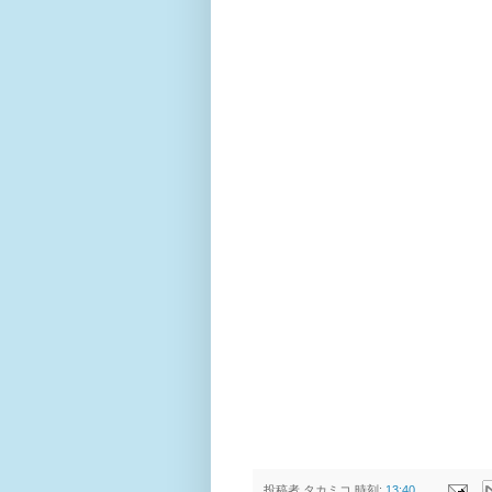
投稿者
タカミコ
時刻:
13:40