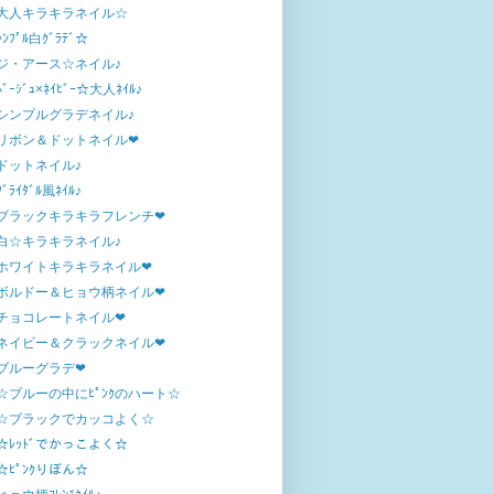
大人キラキラネイル☆
ｼﾝﾌﾟﾙ白ｸﾞﾗﾃﾞ☆
ジ・アース☆ネイル♪
ﾍﾞｰｼﾞｭ×ﾈｲﾋﾞｰ☆大人ﾈｲﾙ♪
シンプルグラデネイル♪
リボン＆ドットネイル❤
ドットネイル♪
ﾌﾞﾗｲﾀﾞﾙ風ﾈｲﾙ♪
ブラックキラキラフレンチ❤
白☆キラキラネイル♪
ホワイトキラキラネイル❤
ボルドー＆ヒョウ柄ネイル❤
チョコレートネイル❤
ネイビー＆クラックネイル❤
ブルーグラデ❤
☆ブルーの中にﾋﾟﾝｸのハート☆
☆ブラックでカッコよく☆
☆ﾚｯﾄﾞでかっこよく☆
☆ﾋﾟﾝｸりぼん☆