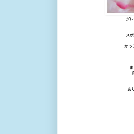
グレ
スポ
かっ
ま
あ