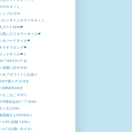
リボンでＰＲＥＴＴＹ
ﾌﾚﾝﾁＮＡＩＬ．
シンプルﾌﾚﾝﾁ
バレンタインカラーＮＡＩＬ
大人ﾏｰﾌﾞﾙﾈｲﾙ❤
お気に入りカラーネイル❤
レオパードネイル❤
キラキラロング❤
ロックネイル❤☆
☆ﾊﾟｽﾃﾙでﾂｲｰﾄﾞ☆
☆清楚に白ﾌﾚﾝﾁ☆
☆オフホワイトにお花☆
☆ｵﾝﾅ度ＵＰﾌﾚﾝﾁ☆
☆WINERﾈｲﾙ☆
☆もこもこﾌﾚﾝﾁ☆
３D埋め込みﾊﾟｰﾌﾟﾙﾈｲﾙ♪
白☆大人ﾈｲﾙ♪
美容師さんｷﾗｷﾗﾈｲﾙ☆
ﾊﾞﾚﾝﾀｲﾝ先取りﾈｲﾙ☆
ハルコお揃いネイル♪