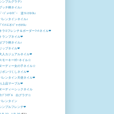
シンプルグラデ♪
プッチ柄ネイル♪
ﾍﾞｰｼﾞｭ×ﾈｲﾋﾞｰ 逆ﾌﾚﾝﾁﾈｲﾙ♪
バレンタインネイル♪
ﾎﾟｲﾝﾄﾕﾆｵﾝｼﾞｬｯｸﾈｲﾙ♪
キラ②フレンチ＆ボーダーﾌｯﾄネイル❤
トランプネイル❤
ゼブラ柄ネイル♪
リップネイル❤
大人カジュアルネイル❤
スモーキーｶﾗｰネイル☆
ヌーディー女の子ネイル☆
リボンづくしネイル❤
バレンタイン天使ネイル❤
お上品マーブル❤
ヌーディーシックネイル
☆ﾌﾞﾗｲﾀﾞﾙ 白グラデ☆
バレンタイン
シンプルフレンチ❤