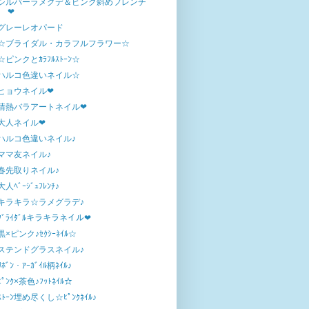
シルバーラメグデ＆ピンク斜めフレンチ
❤
グレーレオパード
☆ブライダル・カラフルフラワー☆
☆ピンクとｶﾗﾌﾙｽﾄｰﾝ☆
ハルコ色違いネイル☆
ヒョウネイル❤
情熱バラアートネイル❤
大人ネイル❤
ハルコ色違いネイル♪
ママ友ネイル♪
春先取りネイル♪
大人ﾍﾞｰｼﾞｭﾌﾚﾝﾁ♪
キラキラ☆ラメグラデ♪
ﾌﾞﾗｲﾀﾞﾙキラキラネイル❤
黒×ピンク♪ｾｸｼｰﾈｲﾙ☆
ステンドグラスネイル♪
ﾘﾎﾞﾝ・ｱｰｶﾞｲﾙ柄ﾈｲﾙ♪
ﾋﾟﾝｸ×茶色♪ﾌｯﾄﾈｲﾙ☆
ｽﾄｰﾝ埋め尽くし☆ﾋﾟﾝｸﾈｲﾙ♪