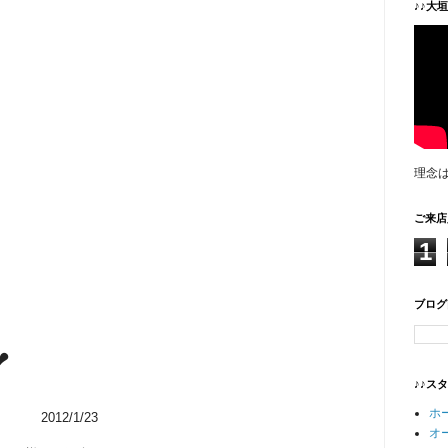
♪♪大
理念
ご来店
1
ブログ
❤
♪♪ス
ホ
2012/1/23
オ