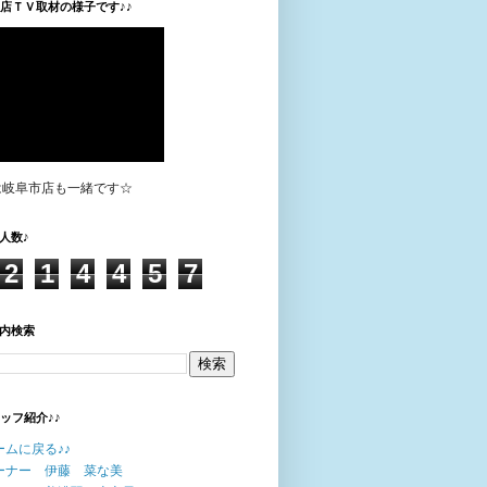
垣店ＴＶ取材の様子です♪♪
は岐阜市店も一緒です☆
人数♪
2
1
4
4
5
7
内検索
タッフ紹介♪♪
ームに戻る♪♪
ーナー 伊藤 菜な美