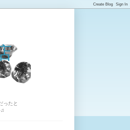
店
だったと
♫