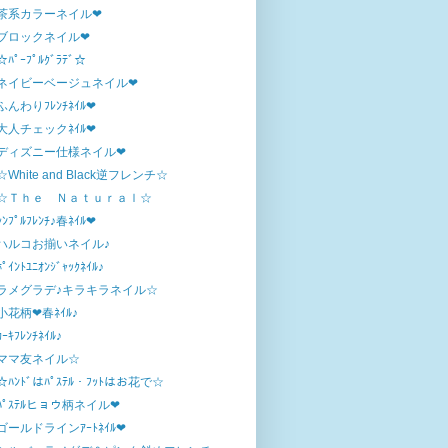
茶系カラーネイル❤
ブロックネイル❤
☆ﾊﾟｰﾌﾟﾙｸﾞﾗﾃﾞ☆
ネイビーベージュネイル❤
ふんわりﾌﾚﾝﾁﾈｲﾙ❤
大人チェックﾈｲﾙ❤
ディズニー仕様ネイル❤
☆White and Black逆フレンチ☆
☆Ｔｈｅ Ｎａｔｕｒａｌ☆
ｼﾝﾌﾟﾙﾌﾚﾝﾁ♪春ﾈｲﾙ❤
ハルコお揃いネイル♪
ﾎﾟｲﾝﾄﾕﾆｵﾝｼﾞｬｯｸﾈｲﾙ♪
ラメグラデ♪キラキラネイル☆
小花柄❤春ﾈｲﾙ♪
ｶｰｷﾌﾚﾝﾁﾈｲﾙ♪
ママ友ネイル☆
☆ﾊﾝﾄﾞはﾊﾟｽﾃﾙ・ﾌｯﾄはお花で☆
ﾊﾟｽﾃﾙヒョウ柄ネイル❤
ゴールドラインｱｰﾄﾈｲﾙ❤