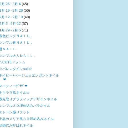
2月 26 - 3月 4
(45)
2月 19 - 2月 26
(50)
2月 12 - 2月 19
(48)
2月 5 - 2月 12
(57)
1月 29 - 2月 5
(71)
春色ピンクＮＡＩＬ．
シンプル春ＮＡＩＬ．
唇ＮＡＩＬ．
シンプル大人ＮＡＩＬ，
☆CUTEドット☆
☆バレンタインnail☆
ネイビー+ベージュ☆エレガントネイル
❤
ヌーディーｸﾞﾗﾃﾞ❤
キキララ風ネイル☆
春先取りグラフィックデザインネイル
シンプル３Ｄ埋め込みバラネイル
ストーン盛りフット
上品カメリア風３Ｄ埋め込みネイル
結婚式お呼ばれネイル