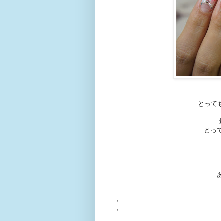
とって
とっ
・
・