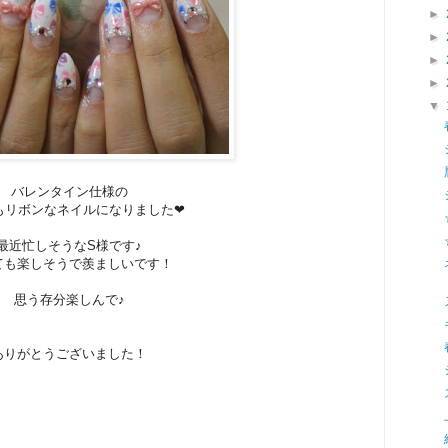
►
►
►
►
▼
バレンタイン仕様の
もリボンなネイルになりました❤
最近忙しそうなS様です♪
ても楽しそうで羨ましいです！
思う存分楽しんで♪
ありがとうございました！