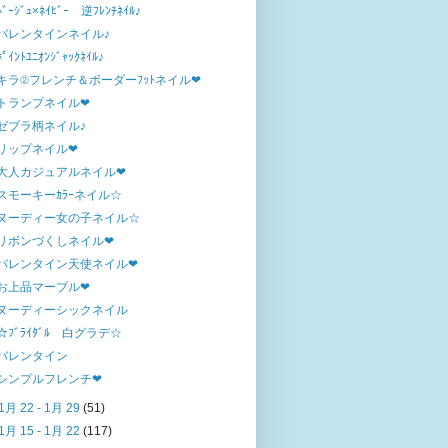
ﾍﾞｰｼﾞｭ×ﾈｲﾋﾞｰ 逆ﾌﾚﾝﾁﾈｲﾙ♪
バレンタインネイル♪
ﾎﾟｲﾝﾄﾕﾆｵﾝｼﾞｬｯｸﾈｲﾙ♪
キラ②フレンチ＆ボーダーﾌｯﾄネイル❤
トランプネイル❤
ゼブラ柄ネイル♪
リップネイル❤
大人カジュアルネイル❤
スモーキーｶﾗｰネイル☆
ヌーディー女の子ネイル☆
リボンづくしネイル❤
バレンタイン天使ネイル❤
お上品マーブル❤
ヌーディーシックネイル
☆ﾌﾞﾗｲﾀﾞﾙ 白グラデ☆
バレンタイン
シンプルフレンチ❤
1月 22 - 1月 29
(51)
1月 15 - 1月 22
(117)