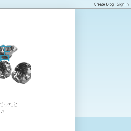
店
だったと
♫