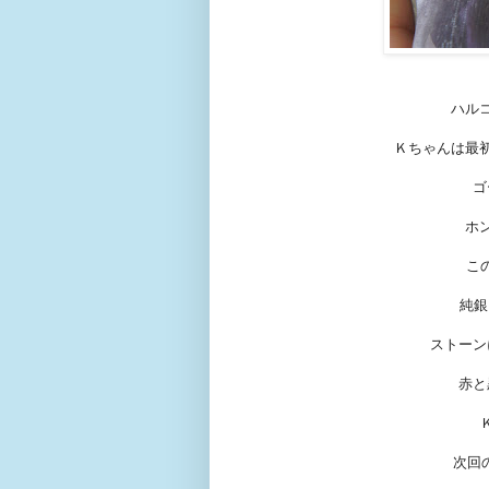
ハル
Ｋちゃんは最
ゴ
ホ
こ
純銀
ストーン
赤と
次回