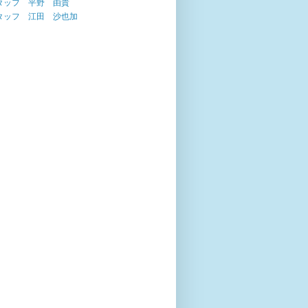
タッフ 平野 由貴
タッフ 江田 沙也加