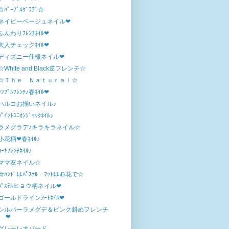
☆ﾊﾟｰﾌﾟﾙｸﾞﾗﾃﾞ☆
ネイビーベージュネイル❤
ふんわりﾌﾚﾝﾁﾈｲﾙ❤
大人チェックﾈｲﾙ❤
ディズニー仕様ネイル❤
☆White and Black逆フレンチ☆
☆Ｔｈｅ Ｎａｔｕｒａｌ☆
ｼﾝﾌﾟﾙﾌﾚﾝﾁ♪春ﾈｲﾙ❤
ハルコお揃いネイル♪
ﾎﾟｲﾝﾄﾕﾆｵﾝｼﾞｬｯｸﾈｲﾙ♪
ラメグラデ♪キラキラネイル☆
小花柄❤春ﾈｲﾙ♪
ｶｰｷﾌﾚﾝﾁﾈｲﾙ♪
ママ友ネイル☆
☆ﾊﾝﾄﾞはﾊﾟｽﾃﾙ・ﾌｯﾄはお花で☆
ﾊﾟｽﾃﾙヒョウ柄ネイル❤
ゴールドラインｱｰﾄﾈｲﾙ❤
シルバーラメグデ＆ピンク斜めフレンチ
❤
グレーレオパード