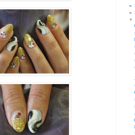
►
►
▼