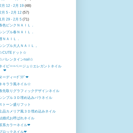
2月 12 - 2月 19
(48)
2月 5 - 2月 12
(57)
1月 29 - 2月 5
(71)
春色ピンクＮＡＩＬ．
シンプル春ＮＡＩＬ．
唇ＮＡＩＬ．
シンプル大人ＮＡＩＬ，
☆CUTEドット☆
☆バレンタインnail☆
ネイビー+ベージュ☆エレガントネイル
❤
ヌーディーｸﾞﾗﾃﾞ❤
キキララ風ネイル☆
春先取りグラフィックデザインネイル
シンプル３Ｄ埋め込みバラネイル
ストーン盛りフット
上品カメリア風３Ｄ埋め込みネイル
結婚式お呼ばれネイル
茶系カラーネイル❤
ブロックネイル❤