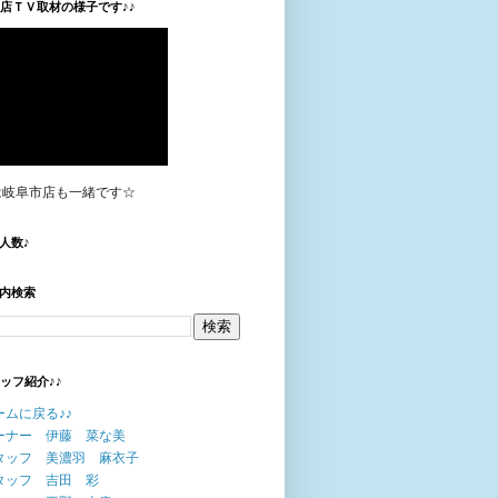
垣店ＴＶ取材の様子です♪♪
は岐阜市店も一緒です☆
人数♪
内検索
タッフ紹介♪♪
ームに戻る♪♪
ーナー 伊藤 菜な美
タッフ 美濃羽 麻衣子
タッフ 吉田 彩