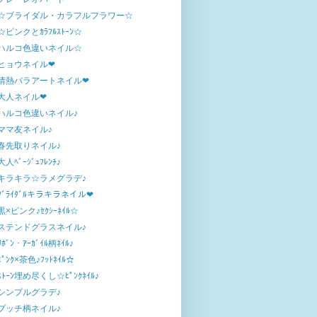
☆ブライダル・カラフルフラワー☆
☆ピンクとｶﾗﾌﾙｽﾄｰﾝ☆
ハルコ色違いネイル☆
ヒョウネイル❤
情熱バラアートネイル❤
大人ネイル❤
ハルコ色違いネイル♪
ママ友ネイル♪
春先取りネイル♪
大人ﾍﾞｰｼﾞｭﾌﾚﾝﾁ♪
キラキラ☆ラメグラデ♪
ﾌﾞﾗｲﾀﾞﾙキラキラネイル❤
黒×ピンク♪ｾｸｼｰﾈｲﾙ☆
ステンドグラスネイル♪
ﾘﾎﾞﾝ・ｱｰｶﾞｲﾙ柄ﾈｲﾙ♪
ﾋﾟﾝｸ×茶色♪ﾌｯﾄﾈｲﾙ☆
ｽﾄｰﾝ埋め尽くし☆ﾋﾟﾝｸﾈｲﾙ♪
シンプルグラデ♪
プッチ柄ネイル♪