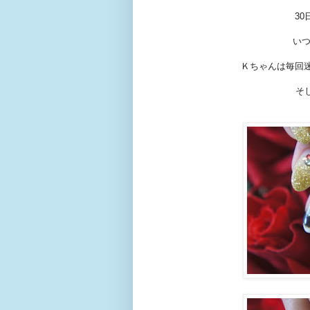
3
いつ
Ｋちゃんは毎回
そ