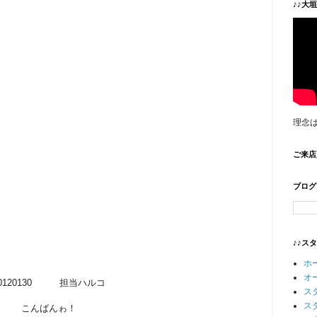
♪♪大
理念
ご来店
ブログ
♪♪ス
♪
ホ
オ
20120130 担当ハルコ
ス
ス
こんばんゎ！